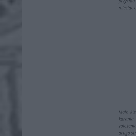
przykład
miesiąc c
Mało kto
karania 
założeni
drugą st