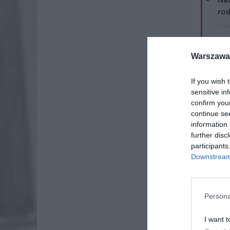
rod
7 si
ZUS
wyn
Warszawa 
7 si
If you wish 
sensitive in
confirm you
continue se
information 
further disc
participants
Downstream 
Persona
I want t