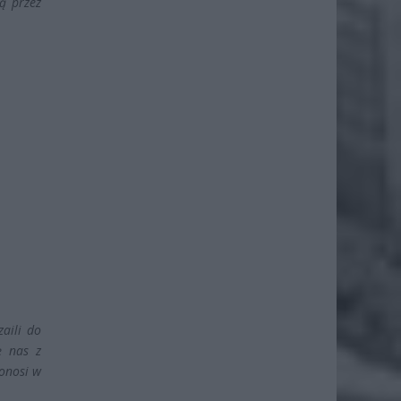
żą przez
aili do
ę nas z
ponosi w