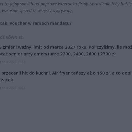
let to fajny sposób na poprawę wizerunku firmy, sprawienie żeby ludzie 
m, wzrośnie sprzedaż, wszyscy wygrywają
„
o taki voucher w ramach mandatu?
CZ RÓWNIEŻ:
 zmieni ważny limit od marca 2027 roku. Policzyliśmy, ile mo
tać senior przy emeryturze 2200, 2400, 2600 i 2700 zł
erpnia 2026 13:23
l przecenił hit do kuchni. Air fryer tańszy aż o 150 zł, a to dop
czątek
erpnia 2026 16:06