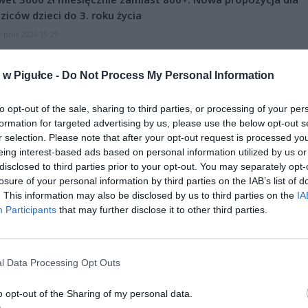
ziców dzieci do 3. roku życia
erpnia 2026 19:29
 podniesie próg 500 plus dla seniorów. Policzyliśmy, ile może
ieść wypłata przy emeryturze od 2200 do 2700 zł
w Pigułce -
Do Not Process My Personal Information
erpnia 2026 19:14
to opt-out of the sale, sharing to third parties, or processing of your per
formation for targeted advertising by us, please use the below opt-out s
r selection. Please note that after your opt-out request is processed y
eing interest-based ads based on personal information utilized by us or
disclosed to third parties prior to your opt-out. You may separately opt-
losure of your personal information by third parties on the IAB’s list of
. This information may also be disclosed by us to third parties on the
IA
Participants
that may further disclose it to other third parties.
ad
l Data Processing Opt Outs
o opt-out of the Sharing of my personal data.