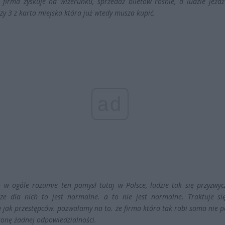
, firma zyskuje na wizerunku, sprzedaż biletów rośnie, a ludzie jeżd
zy 3 z karta miejska która już wtedy musza kupić.
ad
 w ogóle rozumie ten pomysł tutaj w Polsce, ludzie tak się przyzwycz
ze dla nich to jest normalne. a to nie jest normalne.
Traktuje si
a jak przestępców. pozwalamy na to. że firma która tak robi sama nie 
ronę żadnej odpowiedzialności.