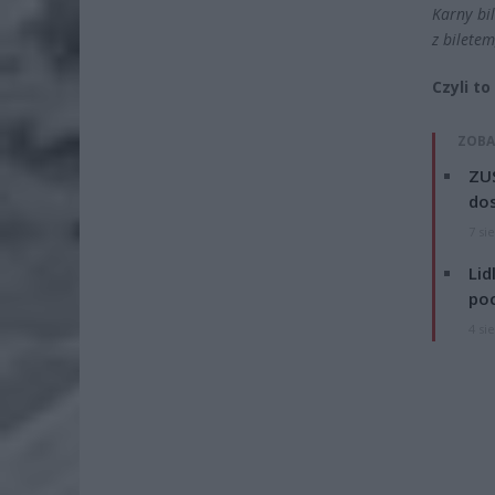
Karny bi
z bilete
Czyli t
ZOBA
ZUS
dos
7 si
Lid
po
4 si