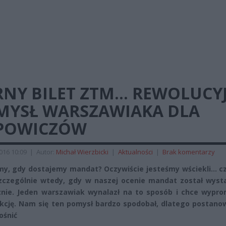
RNY BILET ZTM… REWOLUCY
MYSŁ WARSZAWIAKA DLA
POWICZÓW
2016 10:09
|
Autor:
Michał Wierzbicki
|
Aktualności
|
Brak komentarzy
my, gdy dostajemy mandat? Oczywiście jesteśmy wściekli… c
szczególnie wtedy, gdy w naszej ocenie mandat został wyst
znie. Jeden warszawiak wynalazł na to sposób i chce wypr
kcję. Nam się ten pomysł bardzo spodobał, dlatego postanow
ośnić