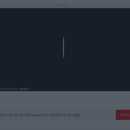
REKLAMA
Play
aj nas do preferowanych źródeł w Google
Do