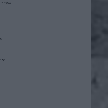
jeździli
że
iero