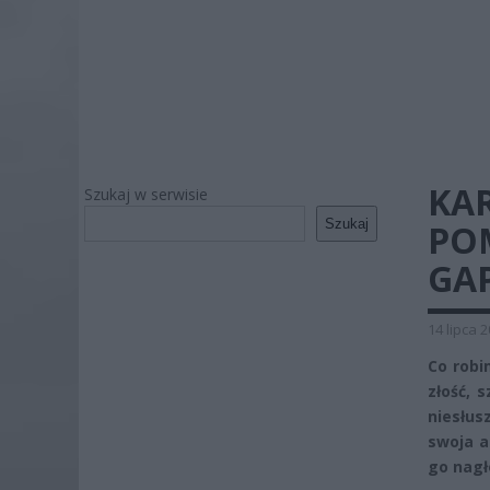
KA
Szukaj w serwisie
Szukaj
PO
GA
14 lipca 
Co robi
złość, 
niesłus
swoja a
go nagł