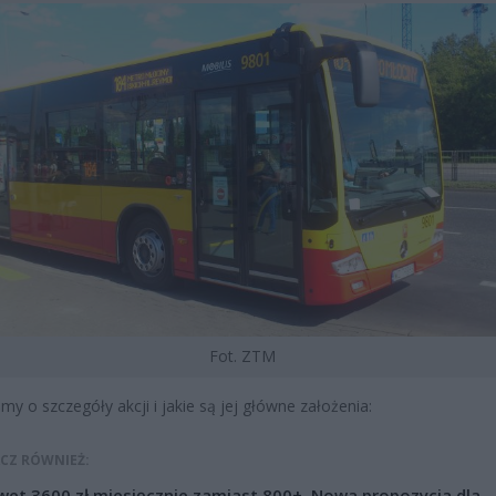
Fot. ZTM
śmy o szczegóły akcji i jakie są jej główne założenia:
CZ RÓWNIEŻ:
et 3600 zł miesięcznie zamiast 800+. Nowa propozycja dla