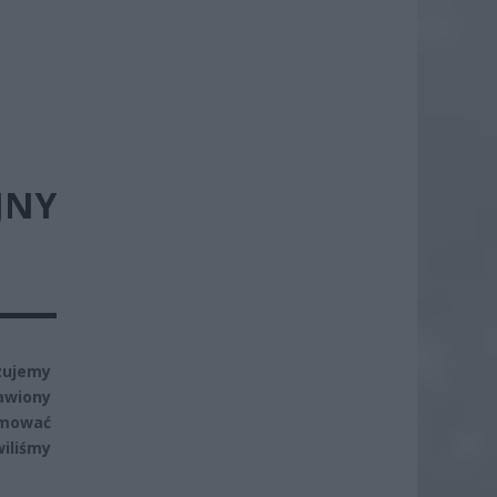
JNY
zujemy
awiony
omować
iliśmy