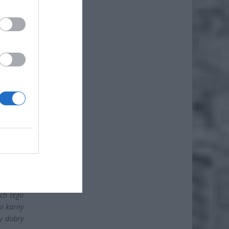
tępców i
a zwykle
 żadnej
t, czy o
m i nie
ta wiec
mimo ze
m kartę
a moto,
kary jak
 już nie
ch tego
i karny
y dobry