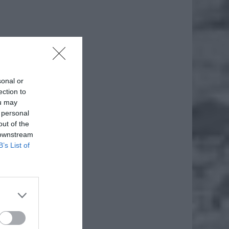
sonal or
ection to
ou may
 personal
out of the
 downstream
B’s List of