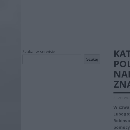
KA
Szukaj w serwisie
Szukaj
PO
NA
ZN
4 czerwca
W czwar
Lubogos
Robinso
pomocy 