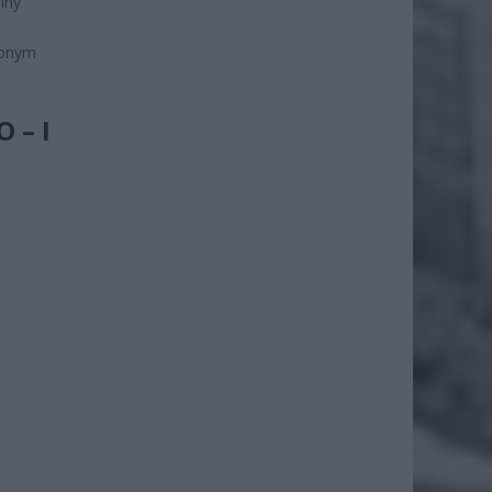
iny
ionym
 – I