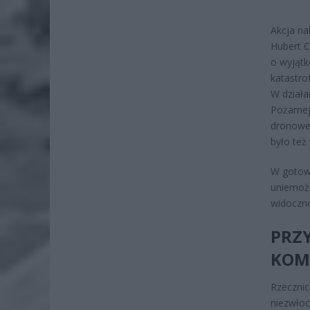
Akcja nal
Hubert C
o wyjątk
katastro
W działa
Pożarnej
dronowe 
było też
W gotowo
uniemożl
widoczno
PRZY
KOM
Rzecznic
niezwło