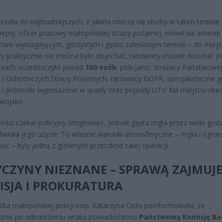
eżała do najtrudniejszych, z jakimi mierzą się służby w takim terenie.
iepły, oficer prasowy małopolskiej straży pożarnej, mówił na anteni
owo wymagającym, górzystym i gęsto zalesionym terenie – do miejs
fy praktycznie nie można było dojechać, ratownicy musieli docierać p
niach uczestniczyło ponad
100 osób
: policjanci, strażacy Państwowej
 i Ochotniczych Straży Pożarnych, ratownicy GOPR, specjalistyczne g
i jednostki wyposażone w quady oraz pojazdy UTV. Na miejscu obe
 wojsko.
ści czekał policyjny śmigłowiec, jednak gęsta mgła przez wiele godz
iwiała jego użycie. To właśnie warunki atmosferyczne – mgła i ogra
ść – były jedną z głównych przeszkód całej operacji.
CZYNY NIEZNANE – SPRAWĄ ZAJMUJE 
ISJA I PROKURATURA
zka małopolskiej policji insp. Katarzyna Cisło poinformowała, że
cznie po odnalezieniu wraku powiadomiono
Państwową Komisję Ba