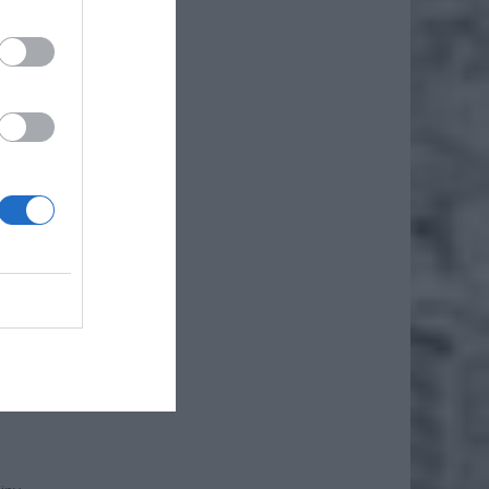
że
iero