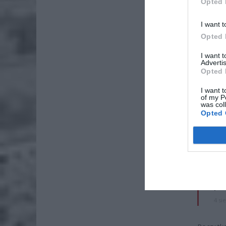
Opted 
I want t
Opted 
I want 
Advertis
Opted 
I want t
of my P
was col
Opted 
ZOBA
ZUS
dos
7 si
Lid
po
4 si