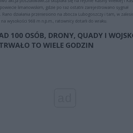
wo akcja poszukiwawcza skupiała się na rejonie Kasiny Wielkiej i Kas
powiecie limanowskim, gdzie po raz ostatni zarejestrowano sygnał
 Rano działania przeniesiono na zbocza Lubogoszczy i tam, w zales
na wysokości 968 m n.p.m., ratownicy dotarli do wraku.
D 100 OSÓB, DRONY, QUADY I WOJSKO
 TRWAŁO TO WIELE GODZIN
ad