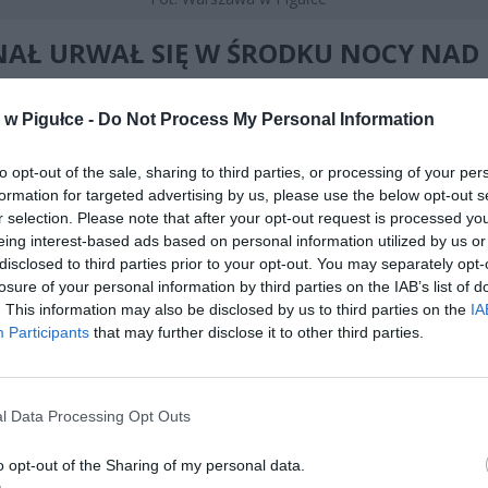
NAŁ URWAŁ SIĘ W ŚRODKU NOCY NAD
INA WIELKĄ
w Pigułce -
Do Not Process My Personal Information
ie o utracie łączności z maszyną wpłynęło do służb z Polskiej Agencj
Powietrznej około godziny 2 w nocy ze środy na czwartek.
Śmigłowi
to opt-out of the sale, sharing to third parties, or processing of your per
ał z Węgier
i zmierzał do lotniska w Zatorze – był to prywatny lot
formation for targeted advertising by us, please use the below opt-out s
 do Polski. Dane z systemu ADS-B monitorującego ruch lotniczy pok
r selection. Please note that after your opt-out request is processed y
yna poruszała się na wysokości od 850 do 1000 metrów nad pozio
eing interest-based ads based on personal information utilized by us or
 kierunku północno-zachodnim. Przed górą Lubogoszcz pilot wykona
disclosed to third parties prior to your opt-out. You may separately opt-
w prawo, by ominąć szczyt, następnie wykonał gwałtowny zwrot po
losure of your personal information by third parties on the IAB’s list of
ku Kasiny Wielkiej i Kasinki Małej – i w tym momencie ślad na radarze
. This information may also be disclosed by us to third parties on the
IA
Participants
that may further disclose it to other third parties.
l Data Processing Opt Outs
o opt-out of the Sharing of my personal data.