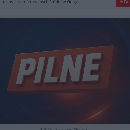
aj nas do preferowanych źródeł w Google
Do
Fot. Warszawa w Pigułce