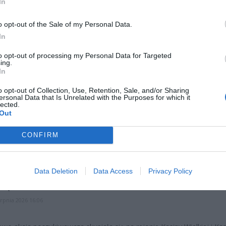
In
ad
o opt-out of the Sale of my Personal Data.
In
to opt-out of processing my Personal Data for Targeted
ing.
In
o opt-out of Collection, Use, Retention, Sale, and/or Sharing
ersonal Data that Is Unrelated with the Purposes for which it
lected.
Out
CZ RÓWNIEŻ:
 zmieni ważny limit od marca 2027 roku. Policzyliśmy, ile mo
CONFIRM
tać senior przy emeryturze 2200, 2400, 2600 i 2700 zł
erpnia 2026 13:23
Data Deletion
Data Access
Privacy Policy
l przecenił hit do kuchni. Air fryer tańszy aż o 150 zł, a to dop
czątek
erpnia 2026 16:06