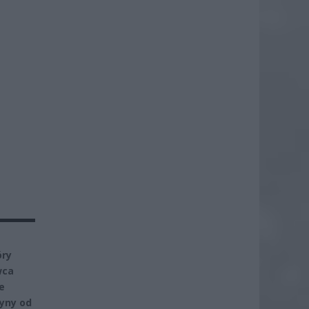
óry
wca
e
zyny od