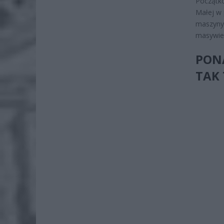
Początko
Małej w 
maszyny.
masywie 
PONA
TAK