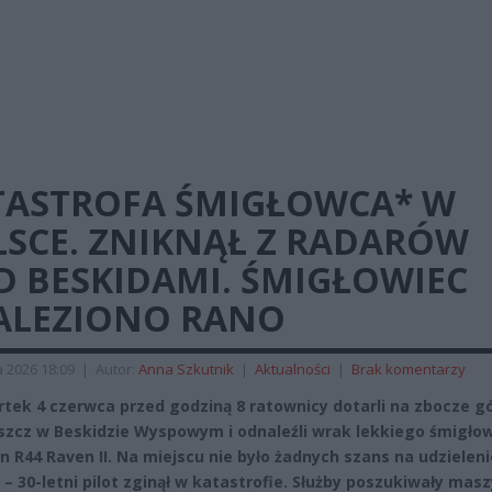
TASTROFA ŚMIGŁOWCA* W
LSCE. ZNIKNĄŁ Z RADARÓW
D BESKIDAMI. ŚMIGŁOWIEC
ALEZIONO RANO
 2026 18:09
|
Autor:
Anna Szkutnik
|
Aktualności
|
Brak komentarzy
tek 4 czerwca przed godziną 8 ratownicy dotarli na zbocze g
zcz w Beskidzie Wyspowym i odnaleźli wrak lekkiego śmigło
n R44 Raven II. Na miejscu nie było żadnych szans na udzieleni
– 30-letni pilot zginął w katastrofie. Służby poszukiwały mas