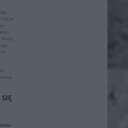
 Kpt.
e TVN24
ca
ieszo.
 Straży
rupy
cne
in
niczona
SIĘ
dania