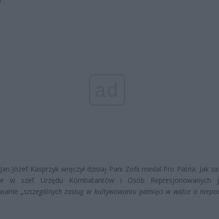
o”
.
ad
 Jan Józef Kasprzyk wręczył dzisiaj Pani Zofii medal Pro Patria. Jak z
ie w szef Urzędu Kombatantów i Osób Represjonowanych j
owanie
„szczególnych zasług w kultywowaniu pamięci w walce o niepod
.