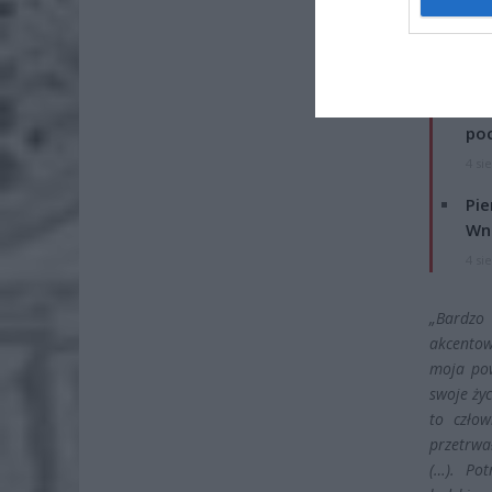
ZOBA
Lid
po
4 si
Pie
Wni
4 si
„Bardzo
akcentow
moja po
swoje życ
to człow
przetrwa
(…). Pot