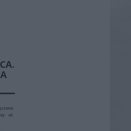
JCA.
ŁA
ęczono
zy ul.