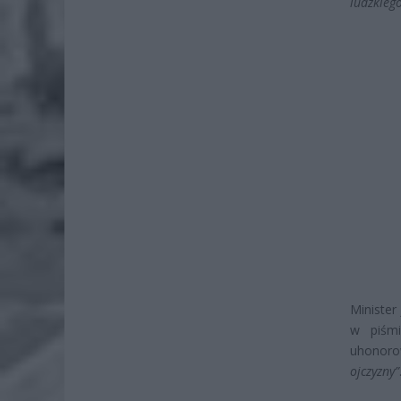
ludzkieg
Minister
w piśm
uhonor
ojczyzny”