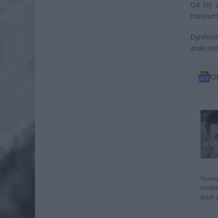
Od tej 
muzeum Ż
Dyrekto
znalezie
O
finans
podat
język 