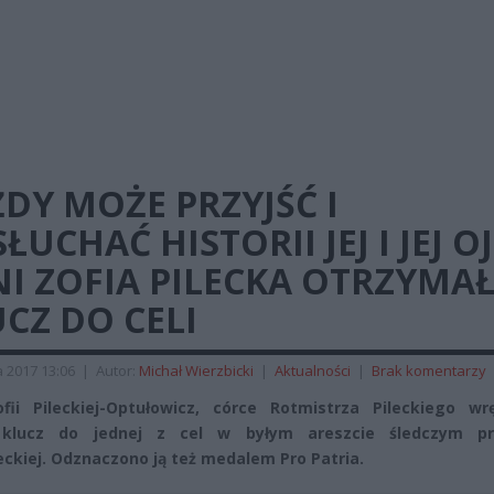
DY MOŻE PRZYJŚĆ I
ŁUCHAĆ HISTORII JEJ I JEJ O
I ZOFIA PILECKA OTRZYMA
CZ DO CELI
a 2017 13:06
|
Autor:
Michał Wierzbicki
|
Aktualności
|
Brak komentarzy
fii Pileckiej-Optułowicz, córce Rotmistrza Pileckiego wr
j klucz do jednej z cel w byłym areszcie śledczym pr
ckiej. Odznaczono ją też medalem Pro Patria.