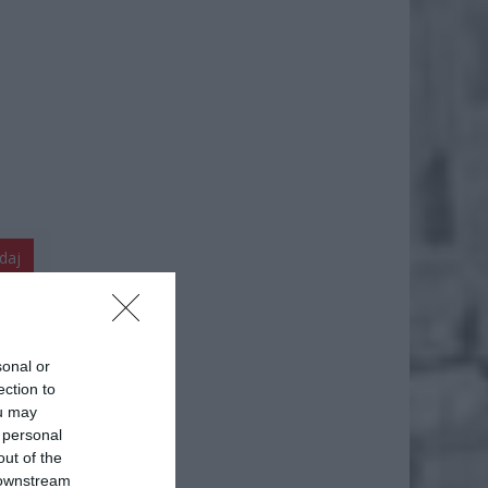
daj
sonal or
ection to
ou may
 personal
out of the
 downstream