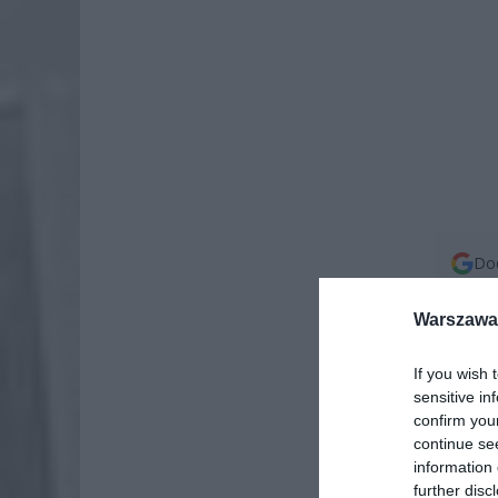
Dod
Warszawa 
If you wish 
sensitive in
confirm you
continue se
information 
further disc