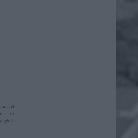
aznaczył
est to
ległość