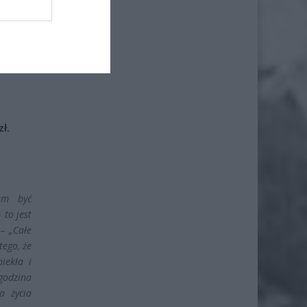
iero
ł.
nam być
 to jest
 –
„Całe
tego, że
iekła i
 godzina
a życia