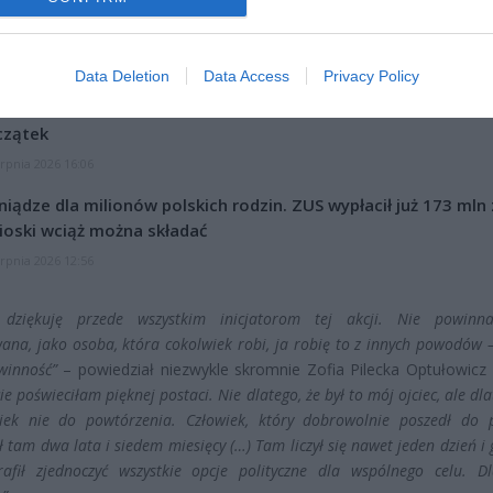
CZ RÓWNIEŻ:
Data Deletion
Data Access
Privacy Policy
l przecenił hit do kuchni. Air fryer tańszy aż o 150 zł, a to dop
czątek
erpnia 2026 16:06
niądze dla milionów polskich rodzin. ZUS wypłacił już 173 mln z
oski wciąż można składać
erpnia 2026 12:56
 dziękuję przede wszystkim inicjatorom tej akcji. Nie powin
ana, jako osoba, która cokolwiek robi, ja robię to z innych powodów –
winność”
– powiedział niezwykle skromnie Zofia Pilecka Optułowicz
ie poświeciłam pięknej postaci. Nie dlatego, że był to mój ojciec, ale dla
iek nie do powtórzenia. Człowiek, który dobrowolnie poszedł do p
ł tam dwa lata i siedem miesięcy (…) Tam liczył się nawet jeden dzień i
rafił zjednoczyć wszystkie opcje polityczne dla wspólnego celu. Dl