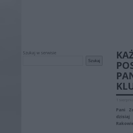
KAŻ
Szukaj w serwisie
Szukaj
POS
PAN
KLU
1 sierpni
Pani Zo
dzisia
Rakowie