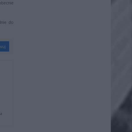
obecnie
lnie do
wuj
na