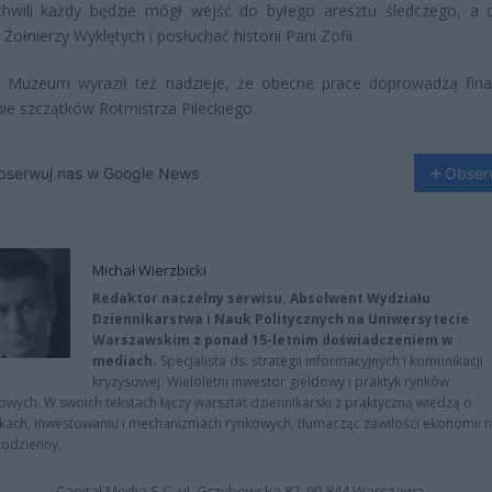
chwili każdy będzie mógł wejść do byłego aresztu śledczego, a 
ołnierzy Wyklętych i posłuchać historii Pani Zofii.
r Muzeum wyraził też nadzieje, że obecne prace doprowadzą fina
nie szczątków Rotmistrza Pileckiego.
bserwuj nas w Google News
Obser
Michał Wierzbicki
Redaktor naczelny serwisu. Absolwent Wydziału
Dziennikarstwa i Nauk Politycznych na Uniwersytecie
Warszawskim z ponad 15-letnim doświadczeniem w
mediach.
Specjalista ds. strategii informacyjnych i komunikacji
kryzysowej. Wieloletni inwestor giełdowy i praktyk rynków
owych. W swoich tekstach łączy warsztat dziennikarski z praktyczną wiedzą o
kach, inwestowaniu i mechanizmach rynkowych, tłumacząc zawiłości ekonomii 
codzienny.
Capital Media S.C. ul. Grzybowska 87, 00-844 Warszawa