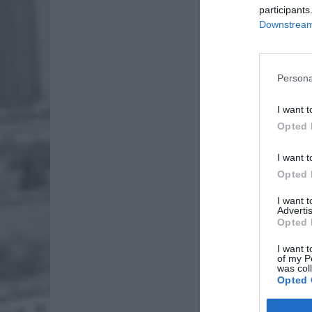
participants
Downstream 
Persona
I want t
Opted 
I want t
Opted 
I want 
Advertis
Opted 
I want t
of my P
was col
Opted 