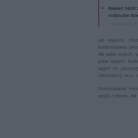
Nawet 3600 z
rodziców dzie
7 sierpnia 2026 19
Jak wyjaśnił, ch
kontrolowania jako
dla paliw stałych,
paliw stałych. Koz
węgiel do poszczeg
chemiczne tj. m.in. z
Przedstawiciel min
węgla z obrotu, ale