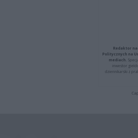
Redaktor na
Politycznych na 
mediach.
Specja
inwestor giełd
dziennikarski z pr
Cap