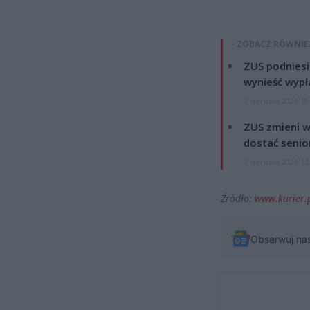
ZOBACZ RÓWNIE
ZUS podniesie
wynieść wypł
7 sierpnia 2026 19
ZUS zmieni w
dostać senio
7 sierpnia 2026 13
Źródło:
www.kurier.
Obserwuj na