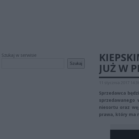
KIEPSK
Szukaj w serwisie
Szukaj
JUŻ W P
11 stycznia 2017 14:3
Sprzedawca będzi
sprzedawanego w
niesortu oraz wę
prawa, który ma m