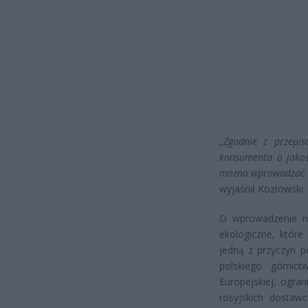
„Zgodnie z przepi
konsumenta o jakoś
można wprowadzać tz
wyjaśnił Kozłowski.
O wprowadzenie no
ekologiczne, które
jedną z przyczyn 
polskiego górni
Europejskiej, ogra
rosyjskich dostaw