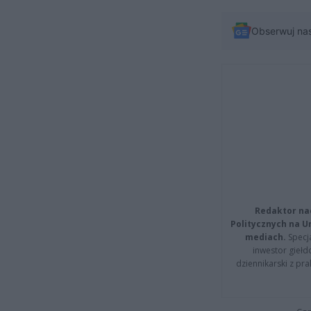
Obserwuj na
Redaktor na
Politycznych na 
mediach.
Specja
inwestor giełd
dziennikarski z pr