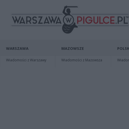
WARSZAWA
MAZOWSZE
POLSK
Wiadomości z Warszawy
Wiadomości z Mazowsza
Wiadomo