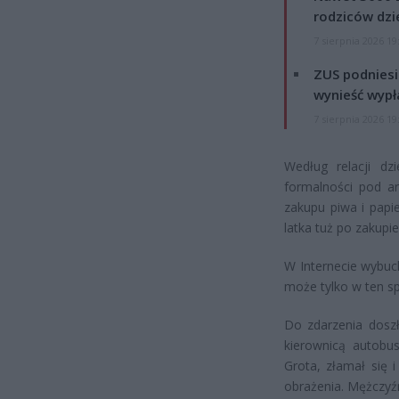
rodziców dzie
7 sierpnia 2026 19
ZUS podniesie
wynieść wypł
7 sierpnia 2026 19
Według relacji dz
formalności pod a
zakupu piwa i papi
latka tuż po zakupi
W Internecie wybuc
może tylko w ten sp
Do zdarzenia doszł
kierownicą autobu
Grota, złamał się 
obrażenia. Mężczyźn