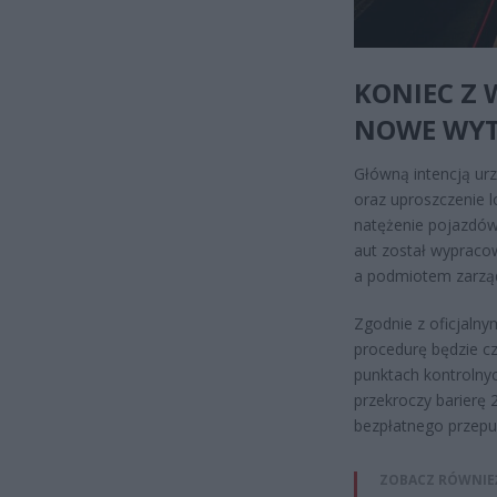
KONIEC Z
NOWE WYT
Główną intencją ur
oraz uproszczenie l
natężenie pojazdów
aut został wypraco
a podmiotem zarzą
Zgodnie z oficjal
procedurę będzie cz
punktach kontrolnyc
przekroczy barierę 
bezpłatnego przepu
ZOBACZ RÓWNIE