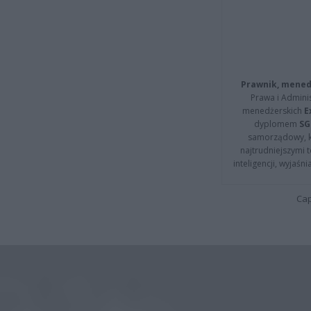
Prawnik, menedż
Prawa i Adminis
menedżerskich
E
dyplomem
SG
samorządowy, kt
najtrudniejszymi t
inteligencji, wyjaś
Cap