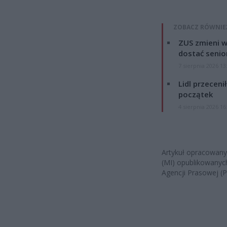
ZOBACZ RÓWNIE
ZUS zmieni w
dostać senio
7 sierpnia 2026 13
Lidl przeceni
początek
4 sierpnia 2026 16
Artykuł opracowany 
(MI) opublikowanyc
Agencji Prasowej (P