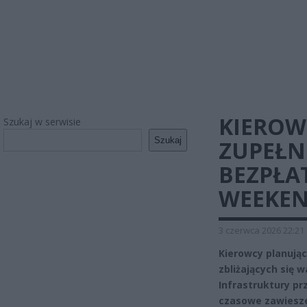
KIEROW
Szukaj w serwisie
Szukaj
ZUPEŁN
BEZPŁA
WEEKE
3 czerwca 2026 22:21
Kierowcy planują
zbliżających się 
Infrastruktury pr
czasowe zawiesze