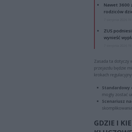
Nawet 3600 z
rodziców dzie
7 sierpnia 2026 19
ZUS podniesie
wynieść wypł
7 sierpnia 2026 19
Zasada ta dotyczy w
przejazdu będzie mi
krokach regulacyjny
Standardowy c
mogły zostać u
Scenariusz na
skomplikowania
GDZIE I K