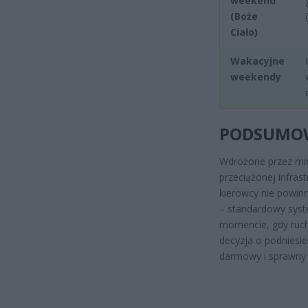
weekend
(Boże
Ciało)
Wakacyjne
weekendy
PODSUMOW
Wdrożone przez min
przeciążonej infras
kierowcy nie powin
– standardowy syst
momencie, gdy ruch
decyzja o podniesi
darmowy i sprawny 