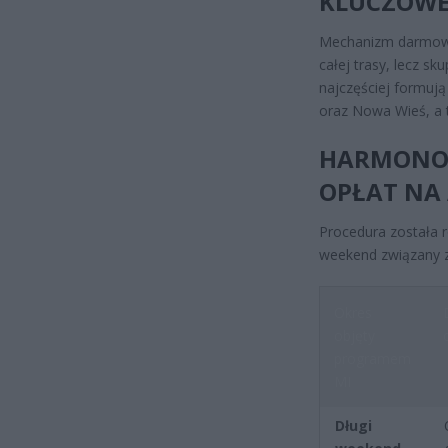
KLUCZOWE
Mechanizm darmowe
całej trasy, lecz sk
najczęściej formują
oraz Nowa Wieś, a 
HARMONOG
OPŁAT NA 
Procedura została r
weekend związany z
Okres
objęty
programem
MI
Długi