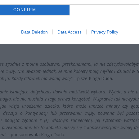
ad
CONFIRM
Data Deletion
Data Access
Privacy Policy
 że zgodnie z moimi osobistymi przekonaniami, ja nie zdecydowałabym
ie ciąży. Nie uważam jednak, że inne kobiety mają myśleć i działać w 
jak ja. Każdy człowiek ma wolną wolę”
– pisze Kinga Duda.
anie istniejące dotychczas dawało możliwość wyboru. Wybór, a nie p
mogła, ale nie musiała z tego prawa korzystać. W sprawie tak niewyob
, jak wizja urodzenia dziecka, które może umrzeć minuty czy god
, decyzja o kontynuacji lub przerwaniu ciąży, powinna być pozos
 i podjęta zgodnie z jej własnym sumieniem, jej systemem wartości
 przekonaniami. Bo to kobieta mierzy się z konsekwencjami swojej dec
ia”
– podsumowała Kinga Duda.