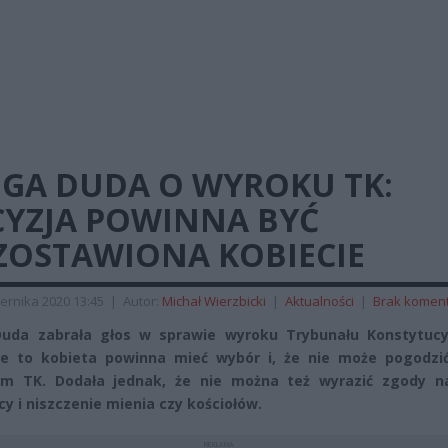
NGA DUDA O WYROKU TK:
CYZJA POWINNA BYĆ
ZOSTAWIONA KOBIECIE
ernika 2020 13:45
|
Autor:
Michał Wierzbicki
|
Aktualności
|
Brak komen
Duda zabrała głos w sprawie wyroku Trybunału Konstytucy
że to kobieta powinna mieć wybór i, że nie może pogodzić
em TK. Dodała jednak, że nie można też wyrazić zgody n
y i niszczenie mienia czy kościołów.
REKLAMA