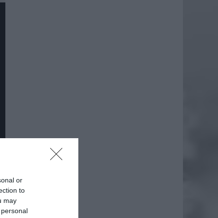
sonal or
daj
ection to
ou may
 personal