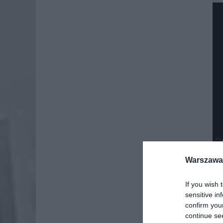
Warszawa 
If you wish 
Dod
sensitive in
confirm you
continue se