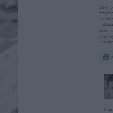
Córka p
rozsądne
przerodz
działani
osób, k
obraźliw
może być
O
finans