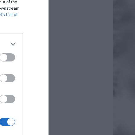
out of the
 downstream
B’s List of
, „jako