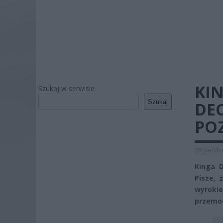
KI
Szukaj w serwisie
Szukaj
DE
PO
28 paździ
Kinga 
Pisze, 
wyroki
przemoc