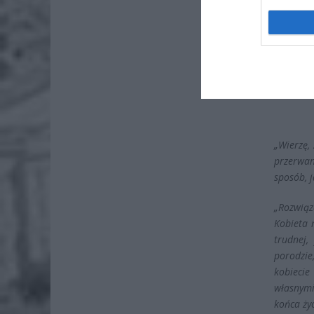
„Wierzę,
przerwan
sposób, 
„Rozwiąz
Kobieta 
trudnej
porodzie
kobiecie
własnymi
końca życ