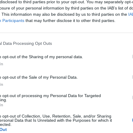
disclosed to third parties prior to your opt-out. You may separately opt-
Fot. Tomasz Jastrzebowski/REPORTER
losure of your personal information by third parties on the IAB’s list of
. This information may also be disclosed by us to third parties on the
IA
da zaznaczyła, że prezentuje swoje poglądy, jako prywatna osoba
Participants
that may further disclose it to other third parties.
bieta, która być może kiedyś będzie matką”.
CZ RÓWNIEŻ:
l Data Processing Opt Outs
et 3600 zł miesięcznie zamiast 800+. Nowa propozycja dla
ziców dzieci do 3. roku życia
o opt-out of the Sharing of my personal data.
erpnia 2026 19:29
In
 podniesie próg 500 plus dla seniorów. Policzyliśmy, ile może
o opt-out of the Sale of my Personal Data.
ieść wypłata przy emeryturze od 2200 do 2700 zł
In
erpnia 2026 19:14
to opt-out of processing my Personal Data for Targeted
ing.
In
o opt-out of Collection, Use, Retention, Sale, and/or Sharing
ersonal Data that Is Unrelated with the Purposes for which it
lected.
Out