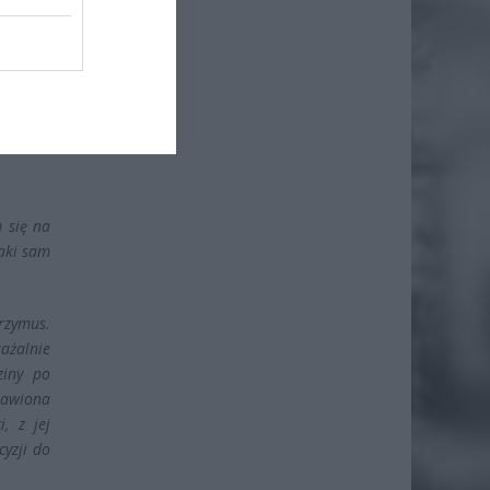
 się na
taki sam
rzymus.
rażalnie
ziny po
tawiona
, z jej
yzji do