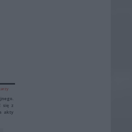
tarzy
jnego.
 się z
a akty