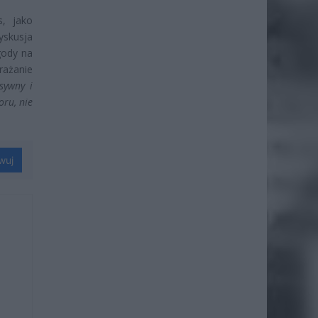
s, jako
yskusja
gody na
rażanie
sywny i
oru, nie
wuj