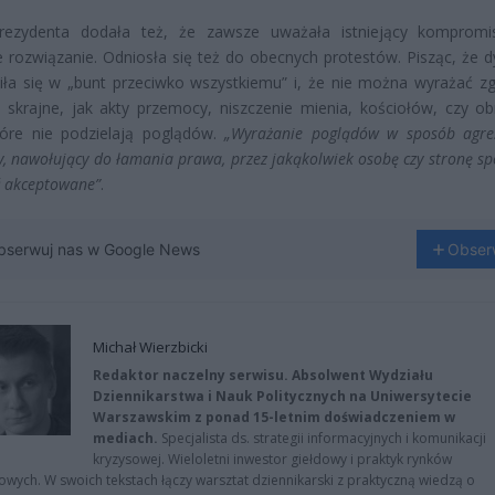
rezydenta dodała też, że zawsze uważała istniejący kompromi
 rozwiązanie. Odniosła się też do obecnych protestów. Pisząc, że d
iła się w „bunt przeciwko wszystkiemu” i, że nie można wyrażać z
a skrajne, jak akty przemocy, niszczenie mienia, kościołów, czy ob
tóre nie podzielają poglądów.
„Wyrażanie poglądów w sposób agre
y, nawołujący do łamania prawa, przez jakąkolwiek osobę czy stronę sp
 akceptowane”
.
bserwuj nas w Google News
Obser
Michał Wierzbicki
Redaktor naczelny serwisu. Absolwent Wydziału
Dziennikarstwa i Nauk Politycznych na Uniwersytecie
Warszawskim z ponad 15-letnim doświadczeniem w
mediach.
Specjalista ds. strategii informacyjnych i komunikacji
kryzysowej. Wieloletni inwestor giełdowy i praktyk rynków
owych. W swoich tekstach łączy warsztat dziennikarski z praktyczną wiedzą o