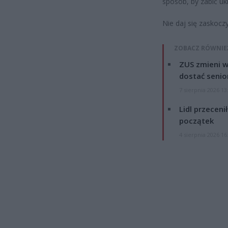
sposób, by zabić uk
Nie daj się zaskoczy
ZOBACZ RÓWNIE
ZUS zmieni w
dostać senio
7 sierpnia 2026 13
Lidl przeceni
początek
4 sierpnia 2026 16