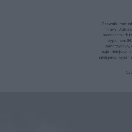
Prawnik, menedż
Prawa i Adminis
menedżerskich
E
dyplomem
SG
samorządowy, kt
najtrudniejszymi t
inteligencji, wyjaś
Cap