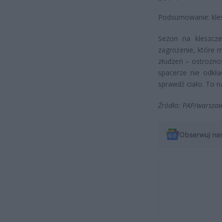
Podsumowanie: kles
Sezon na kleszcze
zagrożenie, które 
złudzeń – ostrożnoś
spacerze nie odkła
sprawdź ciało. To n
Źródło: PAP/warsza
Obserwuj na