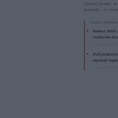
Zdejmij ubranie, do
przesada – to może
ZOBACZ RÓWNIE
Nawet 3600 z
rodziców dzie
7 sierpnia 2026 19
ZUS podniesie
wynieść wypł
7 sierpnia 2026 19