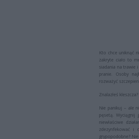
Kto chce uniknąć n
zakryte ciało to m
siadania na trawie 
pranie. Osoby naj
rozważyć szczepien
Znalazłeś kleszcza?
Nie panikuj – ale n
pęsetą. Wyciągnij
niewłaściwe działa
zdezynfekować i o
grypopodobne? Nie c