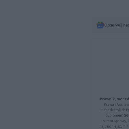
Obserwuj na
Prawnik, menedż
Prawa i Adminis
menedżerskich
E
dyplomem
SG
samorządowy, kt
najtrudniejszymi t