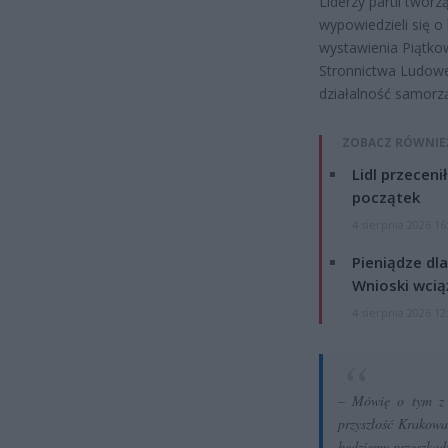
Liderzy partii twor
wypowiedzieli się o
wystawienia Piątkow
Stronnictwa Ludoweg
działalność samorzą
ZOBACZ RÓWNIE
Lidl przeceni
początek
4 sierpnia 2026 16
Pieniądze dla
Wnioski wcią
4 sierpnia 2026 12
– Mówię o tym z g
przyszłość Krakowa
będziemy przeszkad