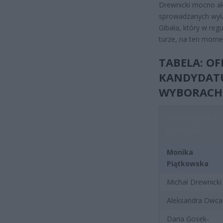
Drewnicki mocno ak
sprowadzanych wyłąc
Gibała, który w reg
turze, na ten mome
TABELA: OF
KANDYDAT
WYBORACH
Imię i nazwisko
kandydata
Monika
Piątkowska
Michał Drewnicki
Aleksandra Owca
Daria Gosek-