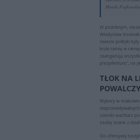
Moniki Piątkowskie
W podobnym, niezwy
Władysław Kosiniak
świecie polityki by
kroki ramię w ramię
zaangażują wszystk
prezydenturę”, na j
TŁOK NA L
POWALCZY
Wybory w Krakowie z
nieprzewidywalnych 
szeroki wachlarz po
osoby znane z działa
Do ofensywy ruszył