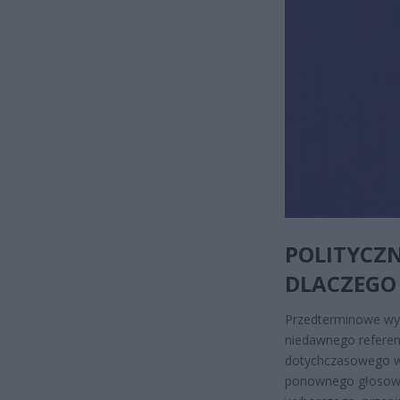
POLITYCZ
DLACZEGO
Przedterminowe wyb
niedawnego referen
dotychczasowego wł
ponownego głosowan