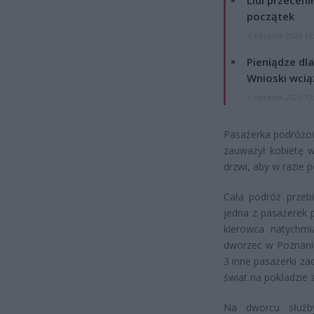
Lidl przeceni
początek
4 sierpnia 2026 16
Pieniądze dla
Wnioski wcią
4 sierpnia 2026 12
Pasażerka podróżow
zauważył kobietę w
drzwi, aby w razie 
Cała podróż przeb
jedna z pasażerek 
kierowca natychm
dworzec w Poznaniu
3 inne pasażerki za
świat na pokładzie 
Na dworcu służby