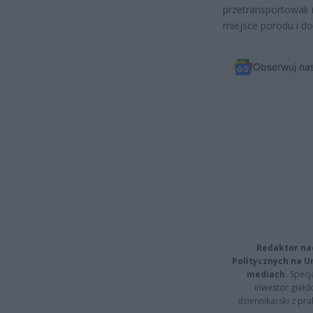
przetransportowali
miejsce porodu i do
Obserwuj na
Redaktor na
Politycznych na 
mediach.
Specja
inwestor giełd
dziennikarski z pr