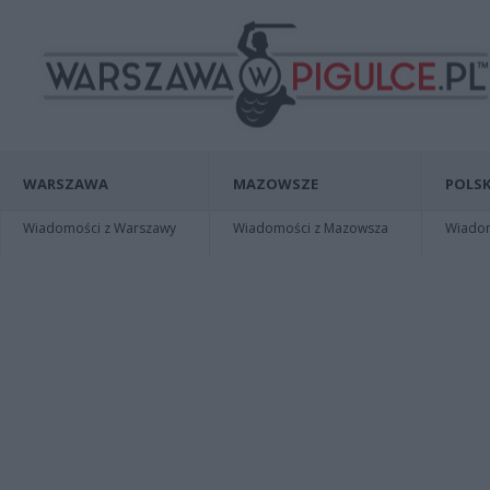
WARSZAWA
MAZOWSZE
POLSK
Wiadomości z Warszawy
Wiadomości z Mazowsza
Wiadomo