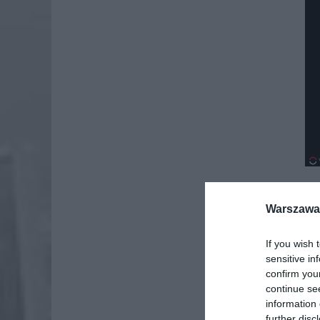
Warszawa 
Dod
If you wish 
sensitive in
confirm you
continue se
information 
further disc