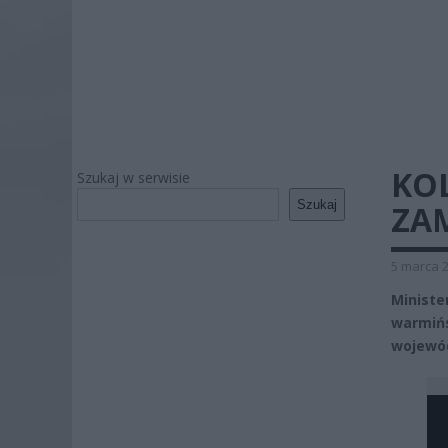
KO
Szukaj w serwisie
Szukaj
ZA
5 marca 2
Minist
warmiń
wojewó