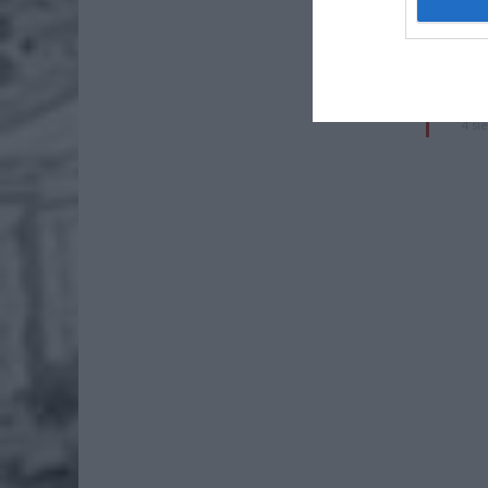
4 si
Pie
Wni
4 si