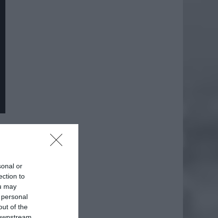
daj
sonal or
ection to
ou may
 personal
out of the
 downstream