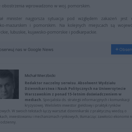
 obostrzenia wprowadzono w woj. pomorskim.
ał minister najgorsza sytuacja pod względem zakażeń jest 
ko-mazurskim i pomorskim. Na kolejnych miejscach są wojewó
kie, lubuskie, kujawsko-pomorskie i podkarpackie.
bserwuj nas w Google News
Obser
Michał Wierzbicki
Redaktor naczelny serwisu. Absolwent Wydziału
Dziennikarstwa i Nauk Politycznych na Uniwersytecie
Warszawskim z ponad 15-letnim doświadczeniem w
mediach.
Specjalista ds. strategii informacyjnych i komunikacji
kryzysowej. Wieloletni inwestor giełdowy i praktyk rynków
owych. W swoich tekstach łączy warsztat dziennikarski z praktyczną wiedzą o
kach, inwestowaniu i mechanizmach rynkowych, tłumacząc zawiłości ekonomii 
codzienny.