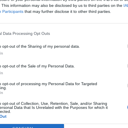
. This information may also be disclosed by us to third parties on the
IA
Participants
that may further disclose it to other third parties.
l Data Processing Opt Outs
o opt-out of the Sharing of my personal data.
In
o opt-out of the Sale of my Personal Data.
In
Fot. Warszawa w Pigułce
to opt-out of processing my Personal Data for Targeted
ing.
 Zdrowia Adam Niedzielski poinformował o przedłużeniu obostrzeń
In
ko-mazurskim do 28 marca.
o opt-out of Collection, Use, Retention, Sale, and/or Sharing
ersonal Data that Is Unrelated with the Purposes for which it
lected.
CZ RÓWNIEŻ:
Out
l przecenił hit do kuchni. Air fryer tańszy aż o 150 zł, a to dop
czątek