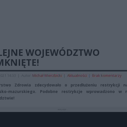
LEJNE WOJEWÓDZTWO
MKNIĘTE!
021 14:33
|
Autor:
Michał Wierzbicki
|
Aktualności
|
Brak komentarzy
erstwo Zdrowia zdecydowało o przedłużeniu restrykcji n
sko-mazurskiego. Podobne restrykcje wprowadzono w
dztwie!
REKLAMA