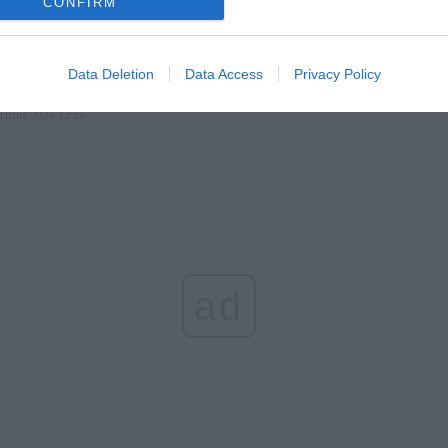
CONFIRM
erpnia 2026 16:06
niądze dla milionów polskich rodzin. ZUS wypłacił już 173 mln z
Data Deletion
Data Access
Privacy Policy
oski wciąż można składać
erpnia 2026 12:56
ad