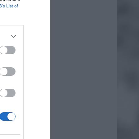
B’s List of
 w woj.
iero