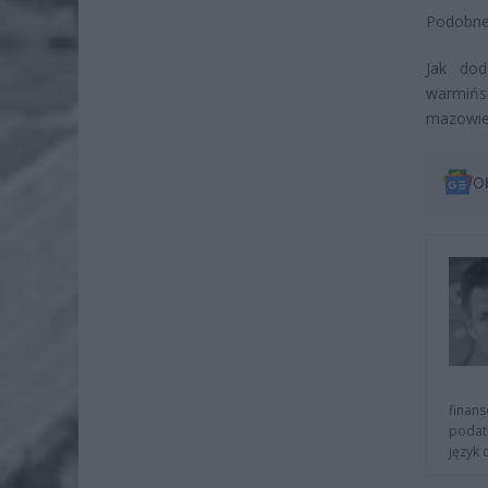
Podobne
Jak dod
warmińs
mazowiec
O
finans
podat
język 