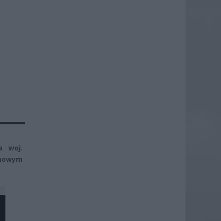
a woj.
 nowym