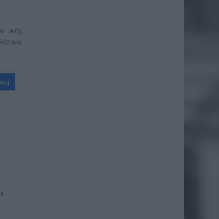
w woj.
dztwa:
wuj
na