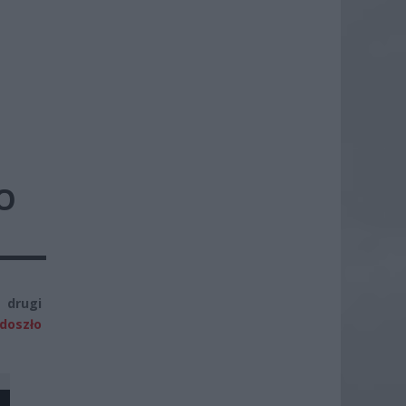
O
 drugi
doszło