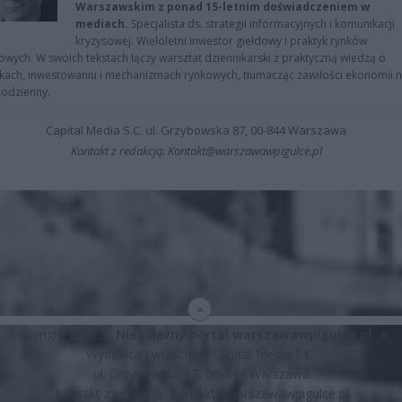
Warszawskim z ponad 15-letnim doświadczeniem w
mediach.
Specjalista ds. strategii informacyjnych i komunikacji
kryzysowej. Wieloletni inwestor giełdowy i praktyk rynków
owych. W swoich tekstach łączy warsztat dziennikarski z praktyczną wiedzą o
kach, inwestowaniu i mechanizmach rynkowych, tłumacząc zawiłości ekonomii 
codzienny.
Capital Media S.C. ul. Grzybowska 87, 00-844 Warszawa
Kontakt z redakcją: Kontakt@warszawawpigulce.pl
Copyright © 2026
Niezależny portal warszawawpigulce.pl
∗
Wydawca i właściciel: Capital Media S.C.
ul. Grzybowska 87, 00-844 Warszawa
Kontakt z redakcją:
Kontakt@warszawawpigulce.pl