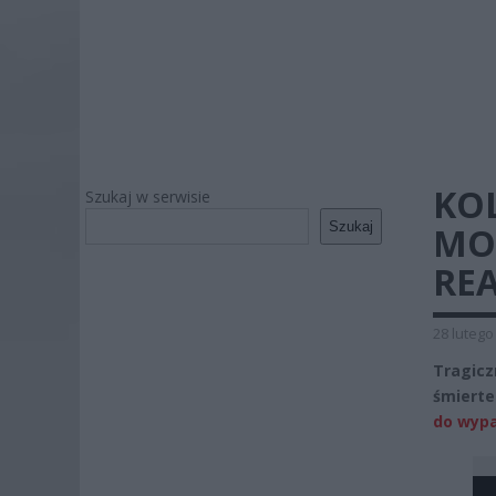
KO
Szukaj w serwisie
Szukaj
MO
RE
28 lutego
Tragic
śmierte
do wypa