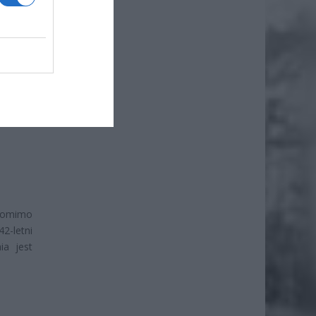
kutkiem
ż.
Pomimo
2-letni
ia jest