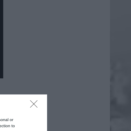
sonal or
ection to