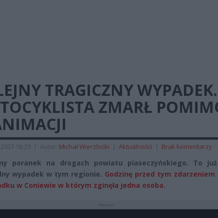
LEJNY TRAGICZNY WYPADEK.
TOCYKLISTA ZMARŁ POMIM
ANIMACJI
 2023 16:29
|
Autor:
Michał Wierzbicki
|
Aktualności
|
Brak komentarzy
zny poranek na drogach powiatu piaseczyńskiego. To już
lny wypadek w tym regionie.
Godzinę przed tym zdarzeniem 
dku w Coniewie w którym zginęła jedna osoba
.
REKLAMA