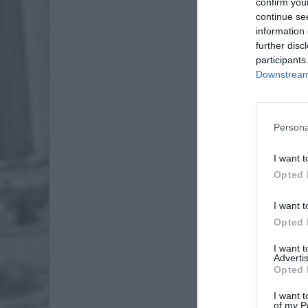
confirm you
continue se
information 
further disc
participants
Downstream 
Persona
Dod
I want t
Opted 
I want t
Opted 
I want 
Advertis
Opted 
I want t
of my P