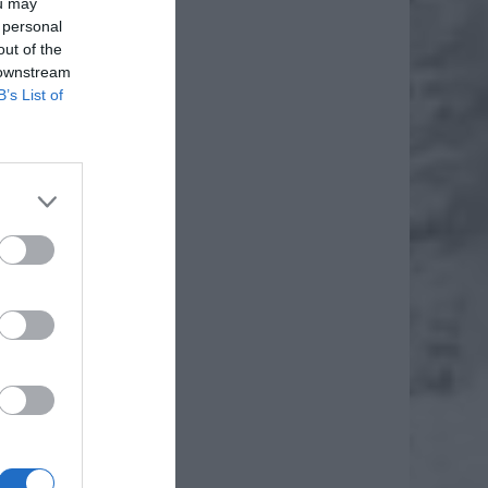
ou may
 personal
out of the
 downstream
B’s List of
daj