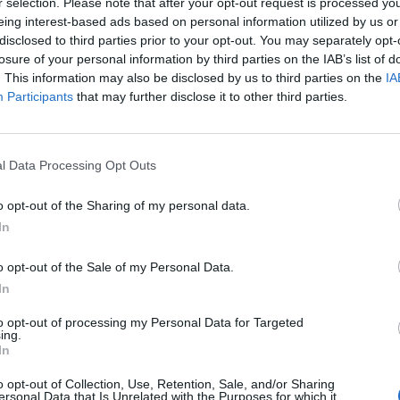
ad
r selection. Please note that after your opt-out request is processed y
eing interest-based ads based on personal information utilized by us or
disclosed to third parties prior to your opt-out. You may separately opt-
losure of your personal information by third parties on the IAB’s list of
. This information may also be disclosed by us to third parties on the
IA
Participants
that may further disclose it to other third parties.
l Data Processing Opt Outs
aj nas do preferowanych źródeł w Google
Do
o opt-out of the Sharing of my personal data.
In
o opt-out of the Sale of my Personal Data.
In
to opt-out of processing my Personal Data for Targeted
ing.
In
Fot. Policja Piaseczno
Fot. Policja Piaseczno
o opt-out of Collection, Use, Retention, Sale, and/or Sharing
ersonal Data that Is Unrelated with the Purposes for which it