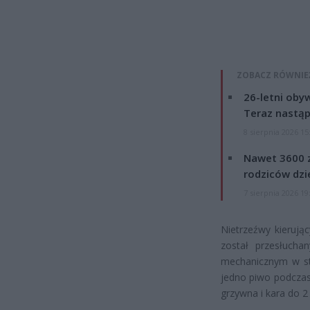
ZOBACZ RÓWNIE
26-letni obyw
Teraz nastąp
8 sierpnia 2026 15
Nawet 3600 z
rodziców dzie
7 sierpnia 2026 19
Nietrzeźwy kierują
został przesłucha
mechanicznym w sta
jedno piwo podczas 
grzywna i kara do 2