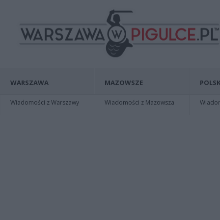
WARSZAWA
MAZOWSZE
POLSK
Wiadomości z Warszawy
Wiadomości z Mazowsza
Wiadomo