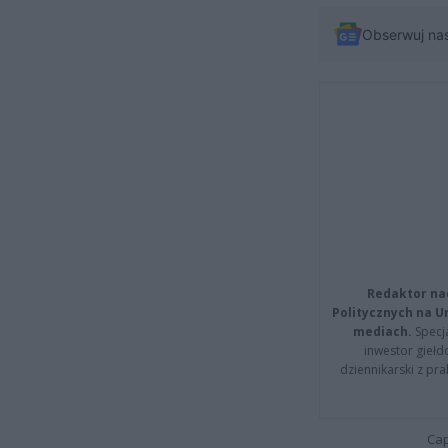
Obserwuj na
Redaktor na
Politycznych na 
mediach.
Specja
inwestor giełd
dziennikarski z pr
Cap