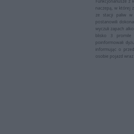
Funkcjonariusze z 
naczepą, w której 
ze stacji paliw w
postanowili dokonać
wyczuli zapach alko
blisko 3 promile
poinformowali dyżu
informując o prze
osobie pojazd wraz