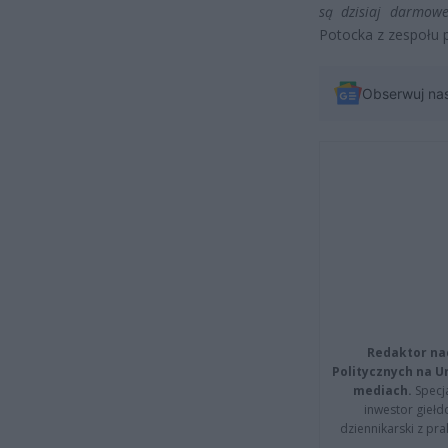
są dzisiaj darmowe
Potocka z zespołu
Obserwuj na
Redaktor na
Politycznych na 
mediach.
Specja
inwestor giełd
dziennikarski z pr