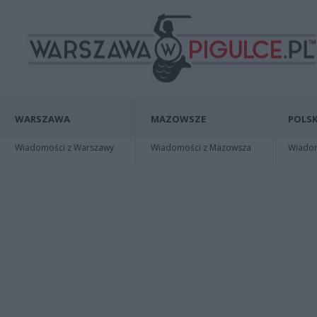
WARSZAWA
MAZOWSZE
POLSK
Wiadomości z Warszawy
Wiadomości z Mazowsza
Wiadomo