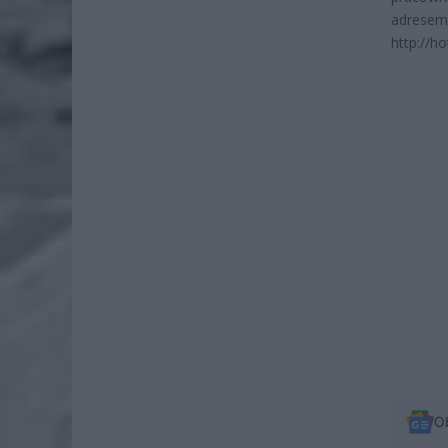
adrese
http://h
O