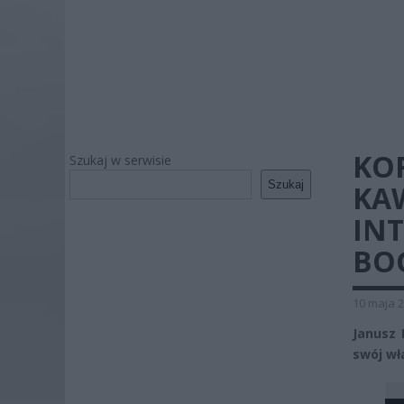
KO
Szukaj w serwisie
Szukaj
KAW
INT
BOG
10 maja 2
Janusz 
swój wł