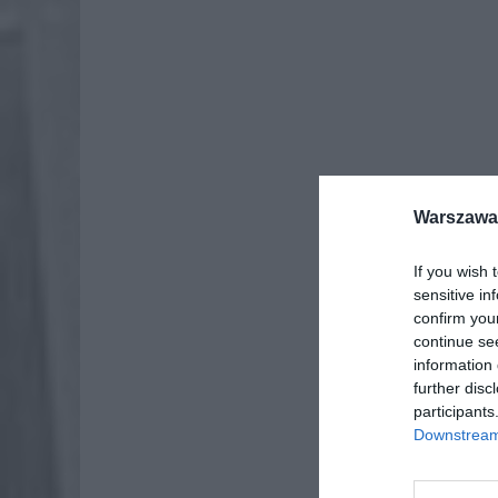
Warszawa 
Dod
If you wish 
sensitive in
confirm you
continue se
information 
further disc
participants
Downstream 