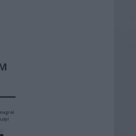
EM
nagrał
zły!