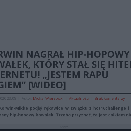
RWIN NAGRAŁ HIP-HOPOWY
AŁEK, KTÓRY STAŁ SIĘ HIT
ERNETU! „JESTEM RAPU
IEM” [WIDEO]
020 23:08
|
Autor:
Michał Wierzbicki
|
Aktualności
|
Brak komentarzy
Korwin-Mikke podjął rękawice w związku z hot16challenge i 
asny hip-hopowy kawałek. Trzeba przyznać, że jest całkiem nie
REKLAMA