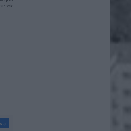
stronie
wuj