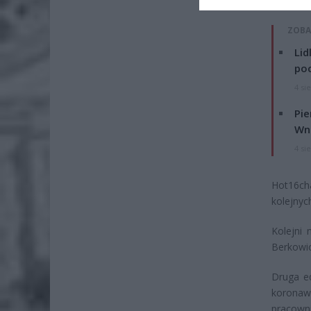
ZOBA
Lid
po
4 si
Pie
Wni
4 si
Hot16ch
kolejnyc
Kolejni 
Berkowic
Druga ed
koronaw
pracown