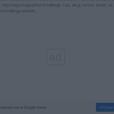
m:
http://siepomaga.pl/hot16challenge
Całą akcję można śledzić na 
ot16challenge.network.
ad
bserwuj nas w Google News
Obser