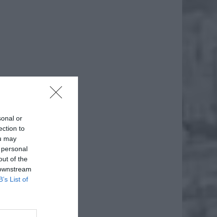
daj
sonal or
ection to
ou may
 personal
out of the
 downstream
B’s List of