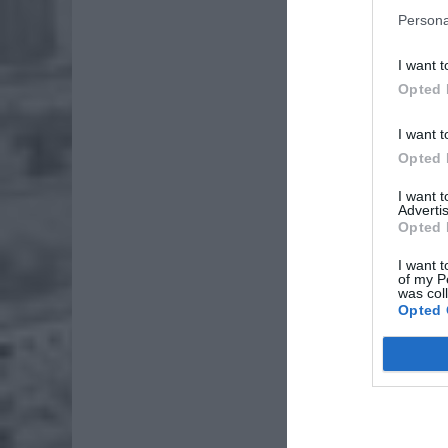
Persona
I want t
Opted 
I want t
Opted 
I want 
Advertis
Opted 
I want t
of my P
was col
Opted 