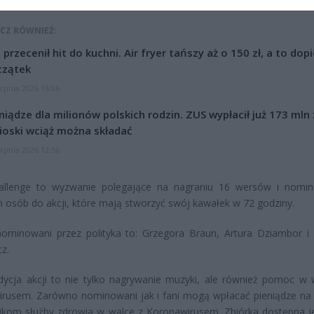
CZ RÓWNIEŻ:
l przecenił hit do kuchni. Air fryer tańszy aż o 150 zł, a to dop
czątek
erpnia 2026 16:06
niądze dla milionów polskich rodzin. ZUS wypłacił już 173 mln z
oski wciąż można składać
erpnia 2026 12:56
allenge to wyzwanie polegające na nagraniu 16 wersów i nomi
h osób do akcji, które mają stworzyć swój kawałek w 72 godziny.
nominowani przez polityka to: Grzegora Braun, Artura Dziambor i
z.
ycja akcji to nie tylko nagrywanie muzyki, ale również pomoc w 
irusem. Zarówno nominowani jak i fani mogą wpłacać pieniądze n
ikom służby zdrowia w walce z Koronawirusem. Zbiórka dostępna j