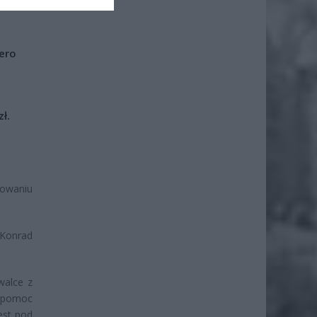
iero
ł.
nowaniu
 Konrad
walce z
a pomoc
est pod