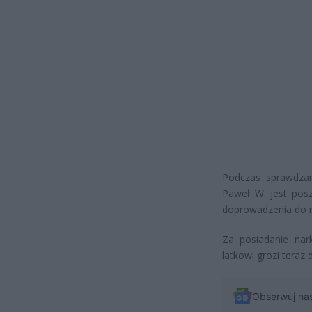
Podczas sprawdzan
Paweł W. jest pos
doprowadzenia do n
Za posiadanie nar
latkowi grozi teraz 
Obserwuj na