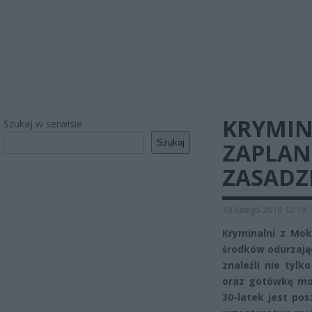
KRYMIN
Szukaj w serwisie
Szukaj
ZAPLAN
ZASADZ
19 lutego 2018 12:19
Kryminalni z Mo
środków odurzają
znaleźli nie tylk
oraz gotówkę mog
30-latek jest po