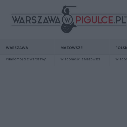
WARSZAWA
MAZOWSZE
POLSK
Wiadomości z Warszawy
Wiadomości z Mazowsza
Wiadomo