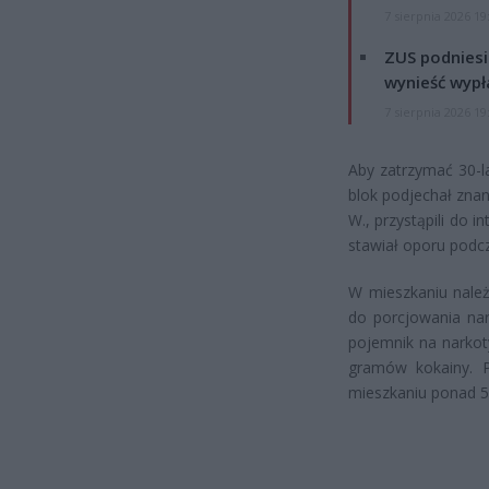
7 sierpnia 2026 19
ZUS podniesie
wynieść wypł
7 sierpnia 2026 19
Aby zatrzymać 30-la
blok podjechał znan
W., przystąpili do 
stawiał oporu podc
W mieszkaniu należ
do porcjowania nar
pojemnik na narkot
gramów kokainy. Po
mieszkaniu ponad 5