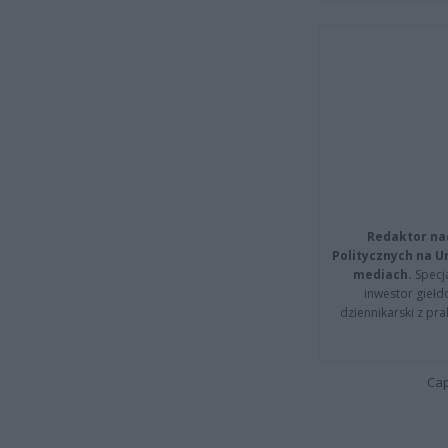
Redaktor na
Politycznych na 
mediach.
Specja
inwestor giełd
dziennikarski z pr
Cap