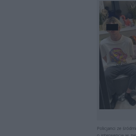
Policjanci ze śród
o interwencję w zw