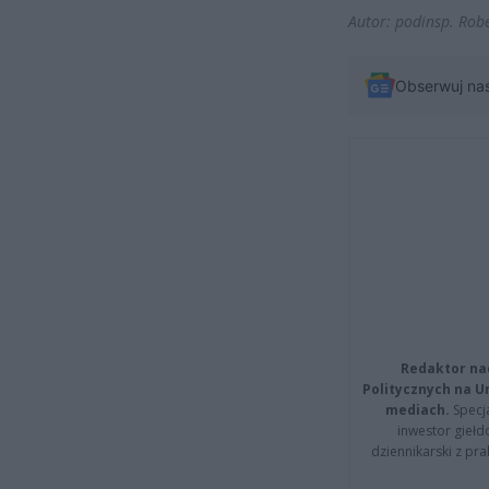
Autor: podinsp. Rob
Obserwuj na
Redaktor na
Politycznych na 
mediach.
Specja
inwestor giełd
dziennikarski z pr