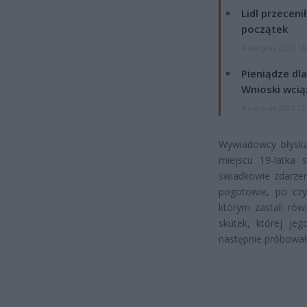
Lidl przeceni
początek
4 sierpnia 2026 16
Pieniądze dla
Wnioski wcią
4 sierpnia 2026 12
Wywiadowcy błyskaw
miejscu 19-latka 
świadkowie zdarzen
pogotowie, po czy
którym zastali rów
skutek, której jeg
następnie próbował