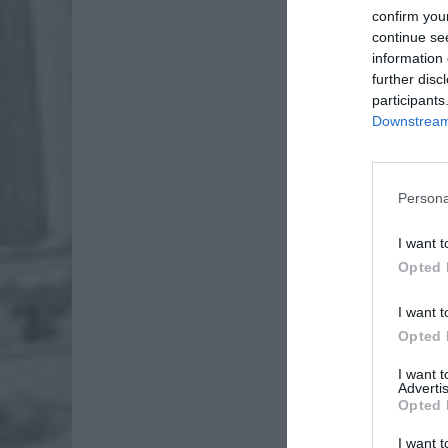
confirm you
continue se
information 
further disc
participants
Downstream 
Persona
I want t
Opted 
I want t
Opted 
I want 
Advertis
Opted 
I want t