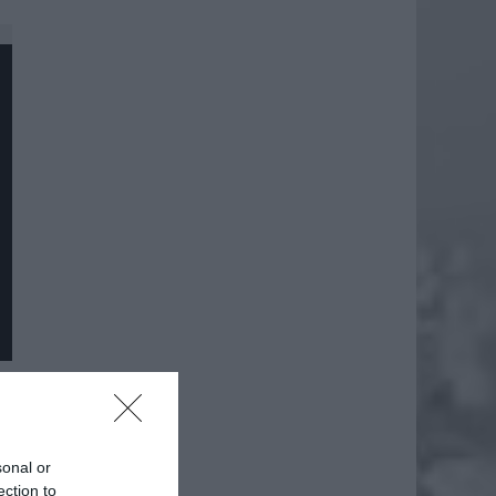
daj
sonal or
ection to