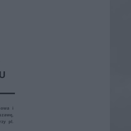
KU
mowa i
szawę,
zy pl.