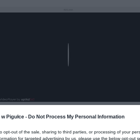
REKLAMA
Play
w Pigułce -
Do Not Process My Personal Information
aj nas do preferowanych źródeł w Google
Do
to opt-out of the sale, sharing to third parties, or processing of your per
formation for targeted advertising by us, please use the below opt-out s