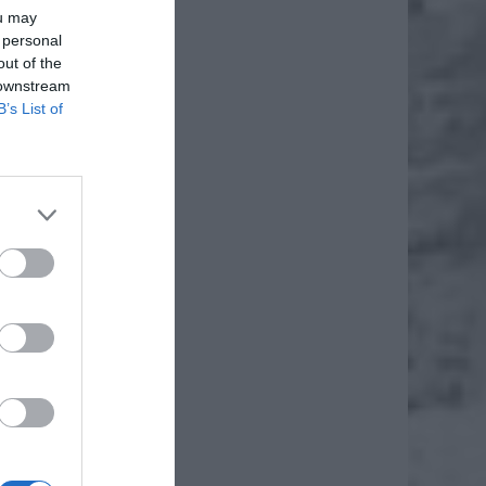
ou may
 personal
out of the
 downstream
B’s List of