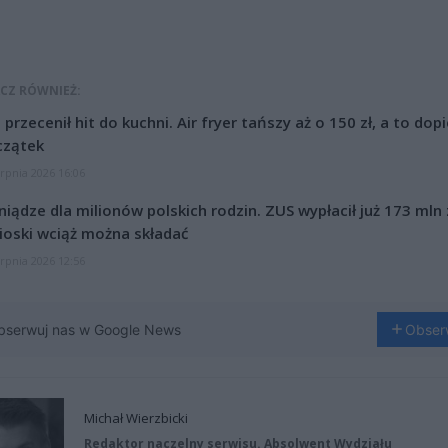
CZ RÓWNIEŻ:
l przecenił hit do kuchni. Air fryer tańszy aż o 150 zł, a to dop
czątek
erpnia 2026 16:06
niądze dla milionów polskich rodzin. ZUS wypłacił już 173 mln z
oski wciąż można składać
erpnia 2026 12:56
bserwuj nas w Google News
Obser
Michał Wierzbicki
Redaktor naczelny serwisu. Absolwent Wydziału