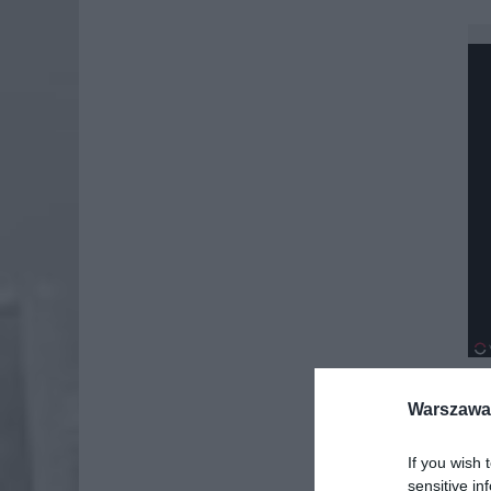
Warszawa 
Dod
If you wish 
sensitive in