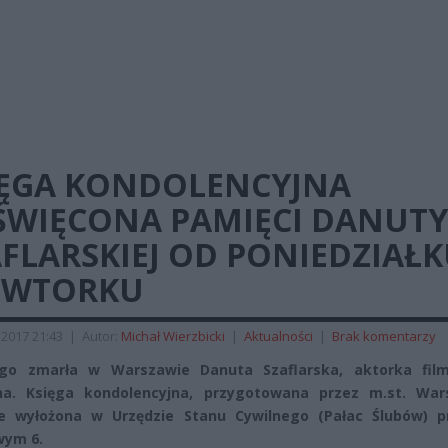
IĘGA KONDOLENCYJNA
ŚWIĘCONA PAMIĘCI DANUTY
FLARSKIEJ OD PONIEDZIAŁ
 WTORKU
 2017 21:43
|
Autor:
Michał Wierzbicki
|
Aktualności
|
Brak komentarzy
ego zmarła w Warszawie Danuta Szaflarska, aktorka fil
lna. Księga kondolencyjna, przygotowana przez m.st. War
e wyłożona w Urzędzie Stanu Cywilnego (Pałac Ślubów) pr
ym 6.