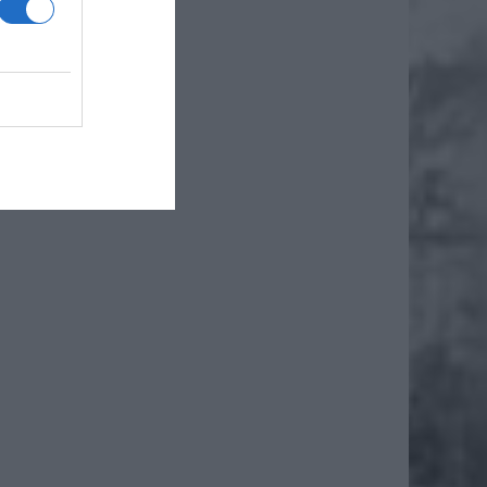
0-18.00
tego, o
tis 3 w
 w Alei
od ul.