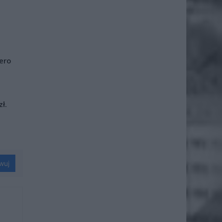
iero
ł.
wuj