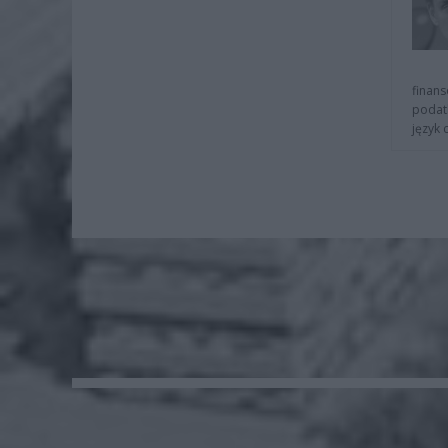
finans
podat
język 