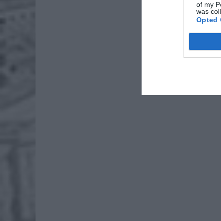
of my P
was col
Wpisów 
Opted 
oraz we 
Uroczyst
godzini
Warszaw
Zasłużo
Powązkow