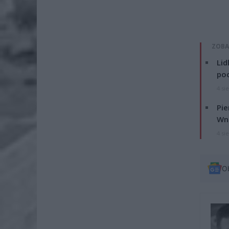
ZOBA
Lid
po
4 si
Pie
Wni
4 si
O