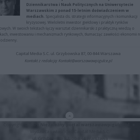
Dziennikarstwa i Nauk Politycznych na Uniwersytecie
Warszawskim z ponad 15-letnim doświadczeniem w
mediach.
Specjalista ds. strategii informacyjnych i komunikacji
kryzysowej. Wieloletni inwestor giełdowy i praktyk rynków
owych. W swoich tekstach łączy warsztat dziennikarski z praktyczną wiedzą o
kach, inwestowaniu i mechanizmach rynkowych, tłumacząc zawiłości ekonomii 
codzienny.
Capital Media S.C. ul. Grzybowska 87, 00-844 Warszawa
Kontakt z redakcją: Kontakt@warszawawpigulce.pl
Copyright © 2026
Niezależny portal warszawawpigulce.pl
∗
Wydawca i właściciel: Capital Media S.C.
ul. Grzybowska 87, 00-844 Warszawa