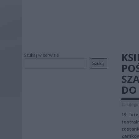
KS
Szukaj w serwisie
Szukaj
PO
SZA
DO
25 lutego
19 lut
teatra
zostani
Zamkow