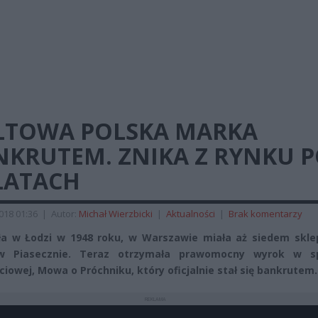
LTOWA POLSKA MARKA
NKRUTEM. ZNIKA Z RYNKU 
LATACH
2018 01:36
|
Autor:
Michał Wierzbicki
|
Aktualności
|
Brak komentarzy
a w Łodzi w 1948 roku, w Warszawie miała aż siedem skle
w Piasecznie. Teraz otrzymała prawomocny wyrok w s
ciowej, Mowa o Próchniku, który oficjalnie stał się bankrutem.
REKLAMA