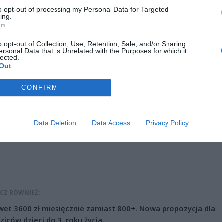
wniosek o upadłość.
to opt-out of processing my Personal Data for Targeted
ing.
In
o opt-out of Collection, Use, Retention, Sale, and/or Sharing
ersonal Data that Is Unrelated with the Purposes for which it
lected.
Out
CONFIRM
ad
Data Deletion
Data Access
Privacy Policy
CZ RÓWNIEŻ:
et 3600 zł miesięcznie zamiast 800+. Nowa propozycja dla
ziców dzieci do 3. roku życia