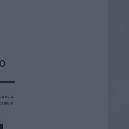
PO
pów, a
prawie