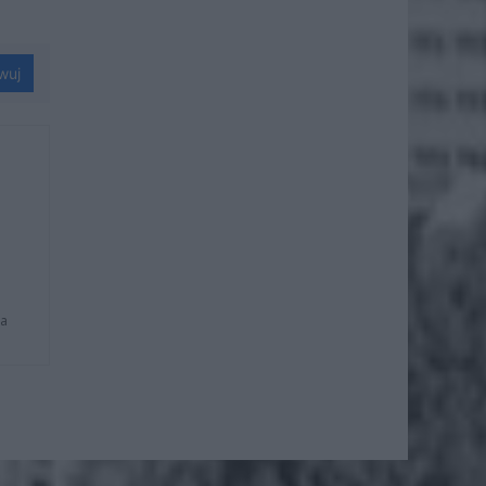
wuj
na