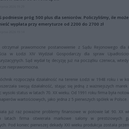
erpnia 2026 19:29
 podniesie próg 500 plus dla seniorów. Policzyliśmy, ile może
ieść wypłata przy emeryturze od 2200 do 2700 zł
erpnia 2026 19:14
k otrzymał prawomocne postanowienie z Sądu Rejonowego dla 
ścia w Łodzi XIV Wydział Gospodarczy dla spraw Upadłościo
uryzacyjnych. Sąd wydał tę decyzję już na początku czerwca, wtedy
zcze nieprawomocna.
óchnik rozpoczęła działalność na terenie Łodzi w 1948 roku i w ko
oszerzała swoją działalność, stając się jedną z ważniejszych marek
c wysoki status w latach 70. XX wieku. Od 1991 roku firma była noto
 papierów wartościowych, jako jedna z 5 pierwszych spółek w Polsce.
iała już raz poważne problemy finansowe w połowie lat 90. XX w
ch latach firma otwierała markowe salony w prestiżowych ga
ch. Pod koniec pierwszej dekady XXI wieku produkcja została przen