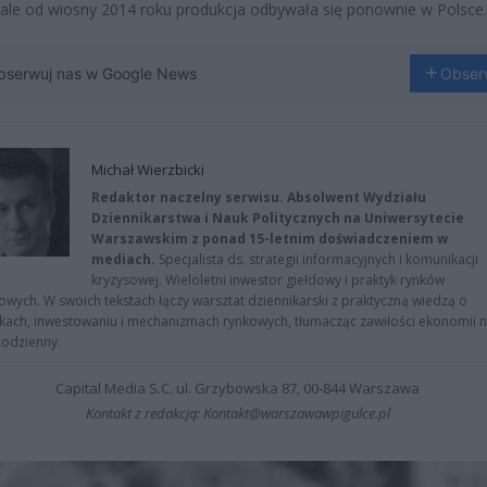
 ale od wiosny 2014 roku produkcja odbywała się ponownie w Polsce.
bserwuj nas w Google News
Obser
Michał Wierzbicki
Redaktor naczelny serwisu. Absolwent Wydziału
Dziennikarstwa i Nauk Politycznych na Uniwersytecie
Warszawskim z ponad 15-letnim doświadczeniem w
mediach.
Specjalista ds. strategii informacyjnych i komunikacji
kryzysowej. Wieloletni inwestor giełdowy i praktyk rynków
owych. W swoich tekstach łączy warsztat dziennikarski z praktyczną wiedzą o
kach, inwestowaniu i mechanizmach rynkowych, tłumacząc zawiłości ekonomii 
codzienny.
Capital Media S.C. ul. Grzybowska 87, 00-844 Warszawa
Kontakt z redakcją: Kontakt@warszawawpigulce.pl