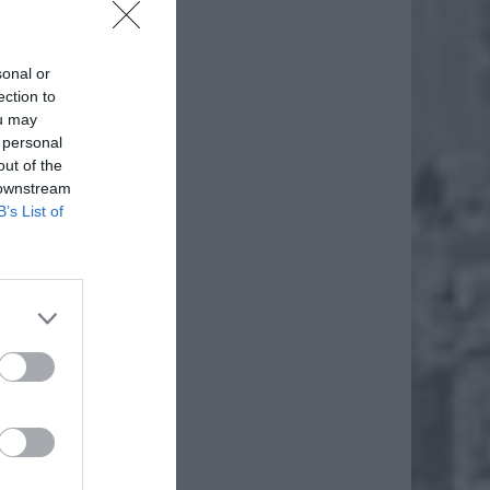
sonal or
ection to
ou may
 personal
out of the
 downstream
B’s List of
powaniu
u firma