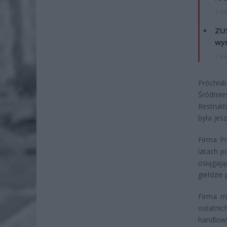
7 si
ZUS
wyn
7 si
Próchni
Śródmie
Restrukt
była jes
Firma Pr
latach p
osiągają
giełdzie
Firma m
ostatni
handlowy