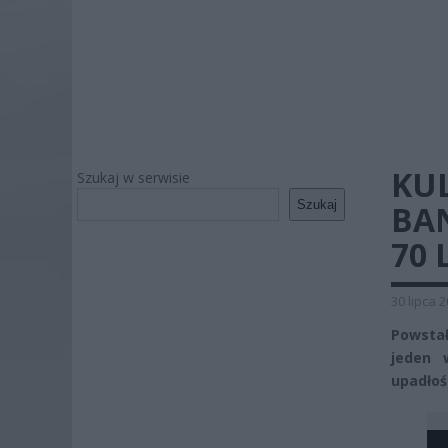
KU
Szukaj w serwisie
Szukaj
BA
70 
30 lipca 
Powstał
jeden 
upadłoś