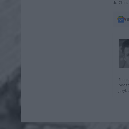
do Chin,
O
finans
podat
język 