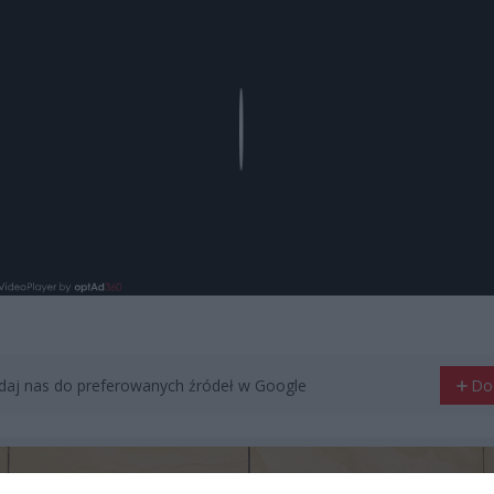
Play
aj nas do preferowanych źródeł w Google
Do