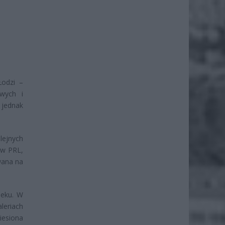
Łodzi –
wych i
 jednak
lejnych
 w PRL,
wana na
ieku. W
leriach
iesiona