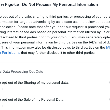
w Pigułce -
Do Not Process My Personal Information
to opt-out of the sale, sharing to third parties, or processing of your per
formation for targeted advertising by us, please use the below opt-out s
r selection. Please note that after your opt-out request is processed y
eing interest-based ads based on personal information utilized by us or
disclosed to third parties prior to your opt-out. You may separately opt-
losure of your personal information by third parties on the IAB’s list of
. This information may also be disclosed by us to third parties on the
IA
Participants
that may further disclose it to other third parties.
l Data Processing Opt Outs
o opt-out of the Sharing of my personal data.
In
Fot. Warszawa w Pigułce
o opt-out of the Sale of my Personal Data.
 Próchnik złożył w Warszawie wniosek o restrukturyzację w postę
In
zym. Pod koniec kwietnia zabezpieczono majątek spółki, a w maj