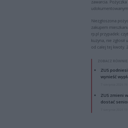
zawarcia. Pożyczka 
udokumentowanym 
Niezgłoszona pożycz
zakupem mieszkania,
rp.pl przypadek: czy
kuzyna, nie zgłosi
od całej tej kwoty. Z
ZOBACZ RÓWNIE
ZUS podniesie
wynieść wypł
7 sierpnia 2026 19
ZUS zmieni w
dostać senio
7 sierpnia 2026 13