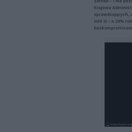
zarobił – i nie p
Krajowa Administr
sprawdzających, a
mld zł – o 29% ro
bezkompromisowy: 