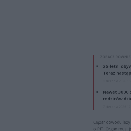
ZOBACZ RÓWNIE
26-letni obyw
Teraz nastąp
8 sierpnia 2026 15
Nawet 3600 z
rodziców dzie
7 sierpnia 2026 19
Ciężar dowodu leży 
o PIT. Organ musi j