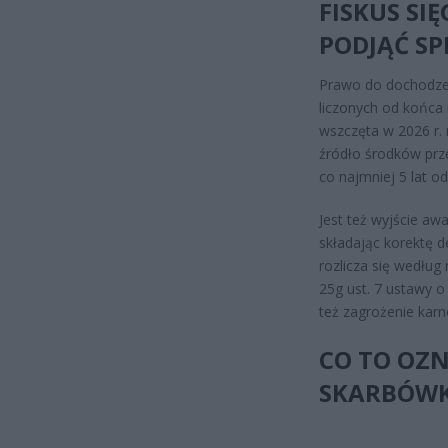
FISKUS SIĘ
PODJĄĆ S
Prawo do dochodzen
liczonych od końca
wszczęta w 2026 r.
źródło środków prz
co najmniej 5 lat o
Jest też wyjście awa
składając korektę d
rozlicza się według
25g ust. 7 ustawy o
też zagrożenie karn
CO TO OZN
SKARBÓWK