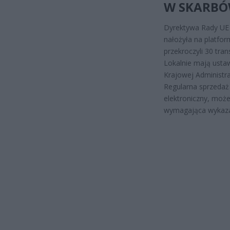
W SKARBÓ
Dyrektywa Rady UE 
nałożyła na platfo
przekroczyli 30 tran
Lokalnie mają usta
Krajowej Administra
Regularna sprzedaż p
elektroniczny, moż
wymagająca wykaza