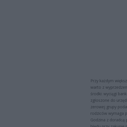
Przy każdym większ
warto z wyprzedzen
środki: wyciągi ba
zgłoszone do urzęd
zerowej grupy podat
rodziców wymaga pr
Godzina z doradcą p
błędu przy zakupie 