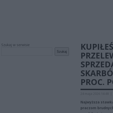
KUPIŁEŚ
Szukaj w serwisie
Szukaj
PRZELE
SPRZEDA
SKARBÓ
PROC. 
24 maja 2026 14:48
|
Najwyższa stawka
praczom brudnych 