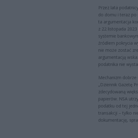
Przez lata podatnic
do domu i teraz po 
ta argumentacja ko
z 22 listopada 2023 
systemie bankowym 
źródłem pokrycia w
nie może zostać zr
argumentacją wskaz
podatnika nie wysta
Mechanizm dobrze i
„Dziennik Gazetę Pr
zdecydowaną większ
papierów. NSA utrz
podatku od tej jedn
transakcji – tylko 
dokumentację, spra