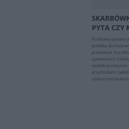
SKARBÓWKA
PYTA CZY
Podstawa prawna jest
podatku dochodowym 
przewiduje zryczał
ujawnionych źródła
wydatki poniesione
przychodami zadekl
udokumentowanych ś