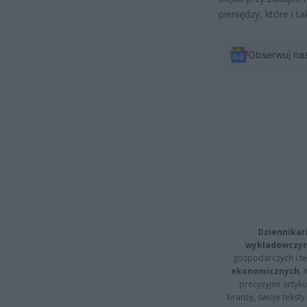
pieniędzy, które i t
Obserwuj na
Dziennikar
wykładowczyn
gospodarczych i t
ekonomicznych
.
precyzyjne artyku
branży, swoje tekst