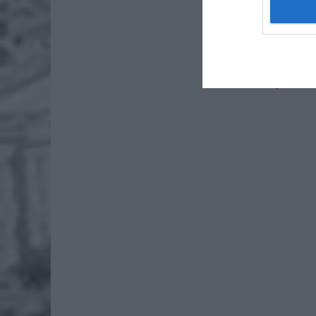
4 si
Pie
Wni
4 si