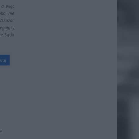
 a więc
ka, nie
Wskazać
egający
ie Sądu
wuj
na