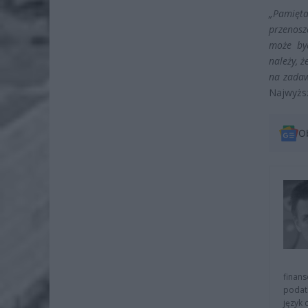
„Pamięta
przenosz
może by
należy, 
na zadaw
Najwyżs
O
finans
podat
język 