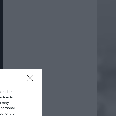
daj
sonal or
ection to
ou may
 personal
out of the