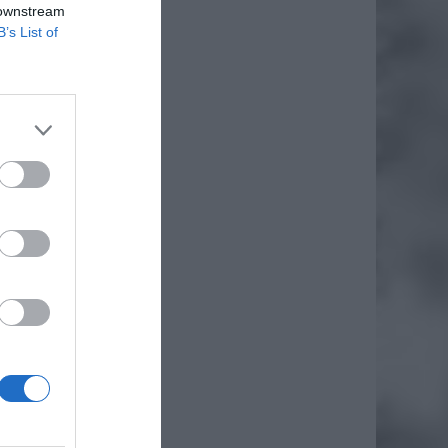
 downstream
B’s List of
 Należy
iero