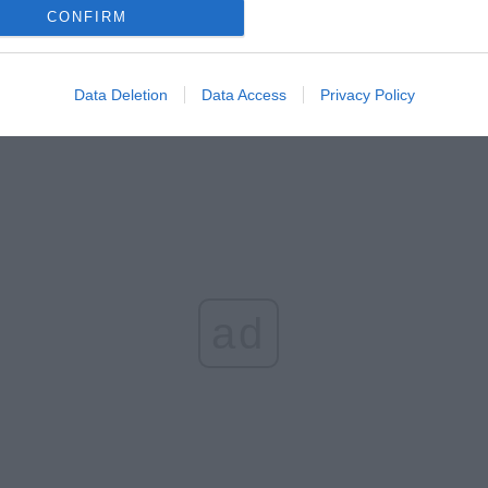
CONFIRM
erpnia 2026 16:06
niądze dla milionów polskich rodzin. ZUS wypłacił już 173 mln z
oski wciąż można składać
Data Deletion
Data Access
Privacy Policy
erpnia 2026 12:56
ad