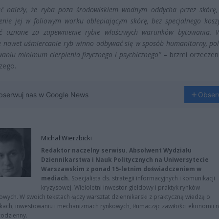
ć należy, że ryba poza środowiskiem wodnym oddycha przez skórę,
enie jej w foliowym worku oblepiającym skórę, bez specjalnego koszy
ć uznane za zapewnienie rybie właściwych warunków bytowania. 
że nawet uśmiercanie ryb winno odbywać się w sposób humanitarny, pol
aniu minimum cierpienia fizycznego i psychicznego”
– brzmi orzeczen
zego.
bserwuj nas w Google News
Obser
Michał Wierzbicki
Redaktor naczelny serwisu. Absolwent Wydziału
Dziennikarstwa i Nauk Politycznych na Uniwersytecie
Warszawskim z ponad 15-letnim doświadczeniem w
mediach.
Specjalista ds. strategii informacyjnych i komunikacji
kryzysowej. Wieloletni inwestor giełdowy i praktyk rynków
owych. W swoich tekstach łączy warsztat dziennikarski z praktyczną wiedzą o
kach, inwestowaniu i mechanizmach rynkowych, tłumacząc zawiłości ekonomii 
codzienny.