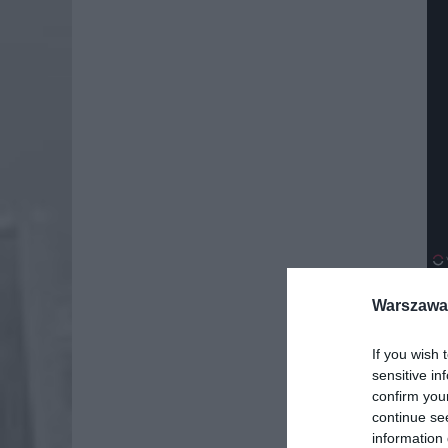
Warszawa 
Dod
If you wish 
sensitive in
confirm you
continue se
information 