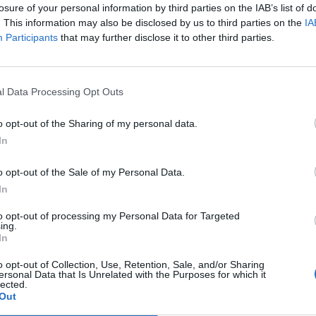
losure of your personal information by third parties on the IAB’s list of
. This information may also be disclosed by us to third parties on the
IA
Participants
that may further disclose it to other third parties.
l Data Processing Opt Outs
o opt-out of the Sharing of my personal data.
In
o opt-out of the Sale of my Personal Data.
In
Fot. Pixabay
to opt-out of processing my Personal Data for Targeted
ę przepisów zaapelowali przedstawiciele Fundacji Noga w Łapę.
ing.
In
, że za ich złamanie będzie grozić do 3 lat pozbawienia wolności.
o opt-out of Collection, Use, Retention, Sale, and/or Sharing
ersonal Data that Is Unrelated with the Purposes for which it
CZ RÓWNIEŻ:
lected.
Out
l przecenił hit do kuchni. Air fryer tańszy aż o 150 zł, a to dop
czątek