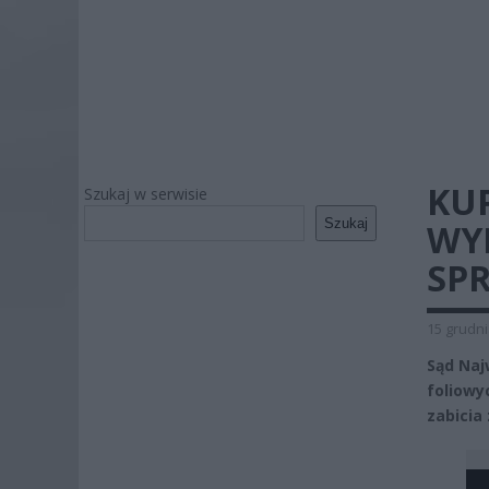
KUP
Szukaj w serwisie
Szukaj
WYD
SP
15 grudni
Sąd Naj
foliow
zabicia 