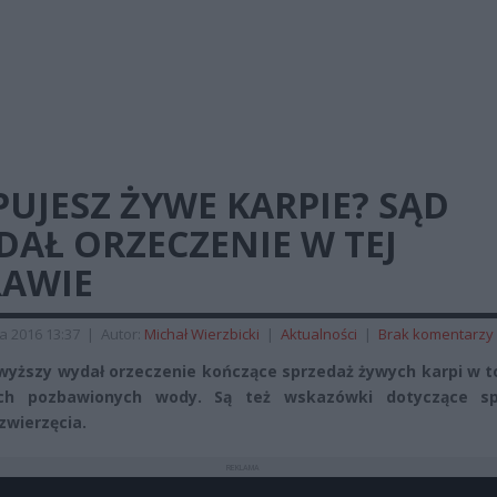
UJESZ ŻYWE KARPIE? SĄD
AŁ ORZECZENIE W TEJ
RAWIE
a 2016 13:37
|
Autor:
Michał Wierzbicki
|
Aktualności
|
Brak komentarzy
wyższy wydał orzeczenie kończące sprzedaż żywych karpi w t
ych pozbawionych wody. Są też wskazówki dotyczące s
zwierzęcia.
REKLAMA