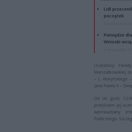
Lidl przeceni
początek
4 sierpnia 2026 16
Pieniądze dla
Wnioski wcią
4 sierpnia 2026 12
Uczestnicy Parad
Marszałkowskiej ze 
– L. Waryńskiego – 
Jana Pawła II – Świ
Od ok. godz. 12.0
przejściem jej ucz
wprowadzany zmi
Publicznego. Szczeg