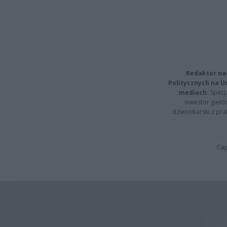
Redaktor na
Politycznych na 
mediach.
Specja
inwestor giełd
dziennikarski z pr
Cap