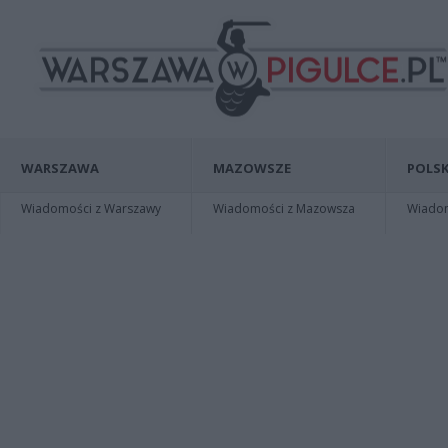
WARSZAWA
MAZOWSZE
POLSK
Wiadomości z Warszawy
Wiadomości z Mazowsza
Wiadomo