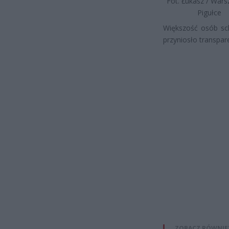
Fot. Łukasz / War
Pigułce
Większość osób sch
przyniosło transpare
ZOBACZ RÓWNIE