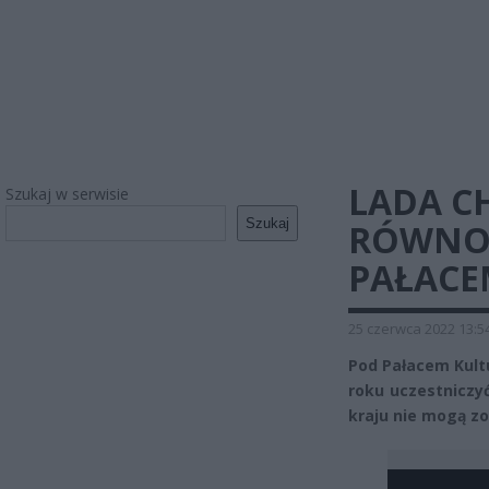
LADA C
Szukaj w serwisie
Szukaj
RÓWNOŚ
PAŁACE
25 czerwca 2022 13:5
Pod Pałacem Kultu
roku uczestniczy
kraju nie mogą z