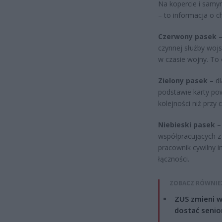
Na kopercie i samy
– to informacja o c
Czerwony pasek
–
czynnej służby wojs
w czasie wojny. To 
Zielony pasek
– dl
podstawie karty po
kolejności niż przy
Niebieski pasek
–
współpracujących z
pracownik cywilny in
łączności.
ZOBACZ RÓWNIE
ZUS zmieni w
dostać senio