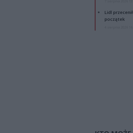
7 sierpnia 2026 13
Lidl przeceni
początek
4 sierpnia 2026 16