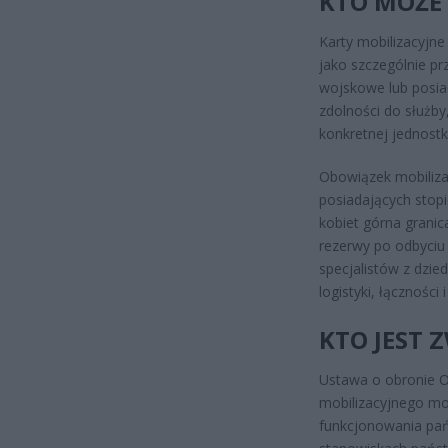
KTO MOŻE 
Karty mobilizacyjne
jako szczególnie prz
wojskowe lub posia
zdolności do służb
konkretnej jednostki
Obowiązek mobiliza
posiadających stopi
kobiet górna granica
rezerwy po odbyciu
specjalistów z dzie
logistyki, łączności 
KTO JEST 
Ustawa o obronie O
mobilizacyjnego mo
funkcjonowania pań