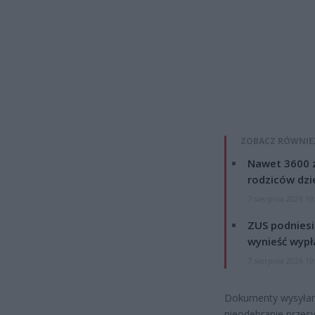
ZOBACZ RÓWNIE
Nawet 3600 z
rodziców dzie
7 sierpnia 2026 19
ZUS podniesie
wynieść wypł
7 sierpnia 2026 19
Dokumenty wysyłane
nieodebranie przesy