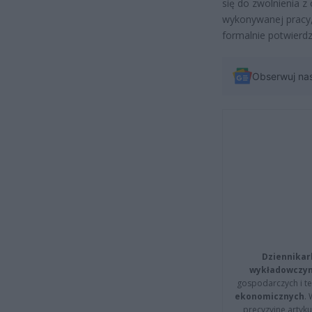
się do zwolnienia z
wykonywanej pracy,
formalnie potwierd
Obserwuj na
Dziennikar
wykładowczyn
gospodarczych i t
ekonomicznych
.
precyzyjne artyku