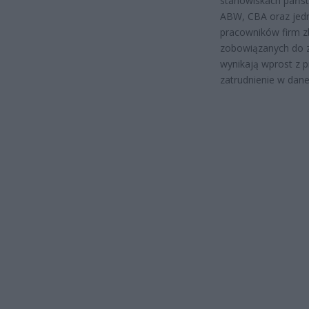
stanowiskach pańs
ABW, CBA oraz jedn
pracowników firm z
zobowiązanych do za
wynikają wprost z 
zatrudnienie w dane