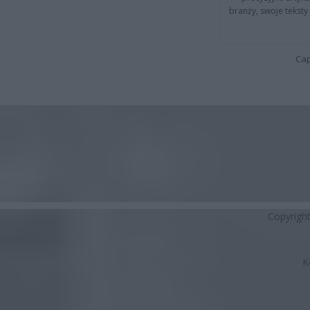
branży, swoje tekst
Cap
Copyrigh
K