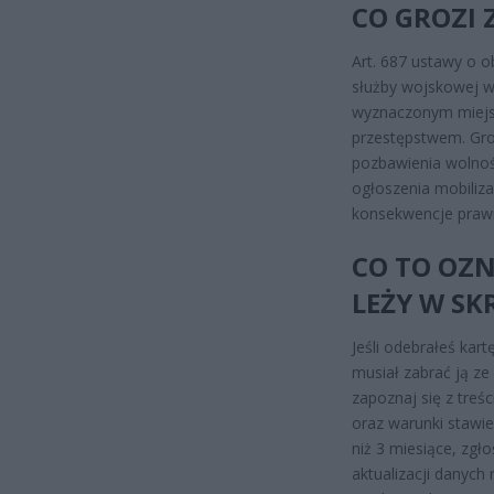
CO GROZI 
Art. 687 ustawy o 
służby wojskowej w 
wyznaczonym miejscu
przestępstwem. Gro
pozbawienia wolnoś
ogłoszenia mobiliza
konsekwencje praw
CO TO OZNA
LEŻY W SK
Jeśli odebrałeś kar
musiał zabrać ją ze
zapoznaj się z treś
oraz warunki stawie
niż 3 miesiące, zg
aktualizacji danych 