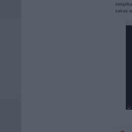
związk
zakaz w