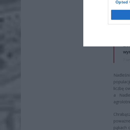
Opted 
ZOBA
Naw
rod
7 si
ZUS
wyn
7 si
Nadleśni
populacj
liczbę o
a Nadle
agrolotn
Chrabąsz
poważne
pąkach 