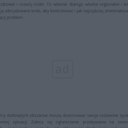
 zdrowie i rozwój roślin. To właśnie dlatego władze regionalne i le
ą zdecydowane kroki, aby kontrolować i jak najszybciej zminimalizo
ący problem.
ad
ńcy dotkniętych obszarów muszą dostosować swoje codzienne życie
iennej sytuacji. Zaleca się ograniczenie przebywania na zew