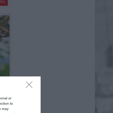
daj
sonal or
ection to
ou may
iektóre