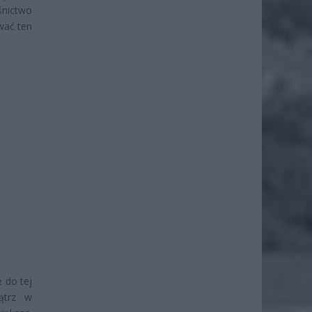
śnictwo
wać ten
 do tej
nątrz w