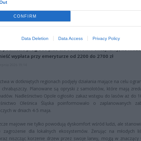
Out
CZ RÓWNIEŻ:
CONFIRM
et 3600 zł miesięcznie zamiast 800+. Nowa propozycja dla
ziców dzieci do 3. roku życia
erpnia 2026 19:29
Data Deletion
Data Access
Privacy Policy
 podniesie próg 500 plus dla seniorów. Policzyliśmy, ile może
ieść wypłata przy emeryturze od 2200 do 2700 zł
erpnia 2026 19:14
ctwa w dotkniętych regionach podjęły działania mające na celu ogran
i chrabąszczy. Planowane są opryski z samolotów, które mają zre
wadów. Nadleśnictwo Opole ogłosiło zakaz wstępu do lasów aż do 1
śnictwo Oleśnica Śląska poinformowało o zaplanowanych zab
iczych w dniach 4-5 maja.
cze majowe nie tylko powodują dyskomfort wśród ludzi, ale stanowi
 zagrożenie dla lokalnych ekosystemów. Żerując na młodych liś
oraz niszcząc korzenie drzew przez swoje larwy, mogą w znaczący