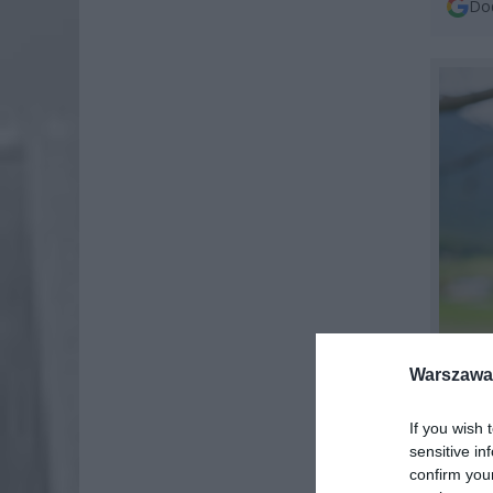
Dod
Warszawa 
If you wish 
sensitive in
confirm you
Chrabąs