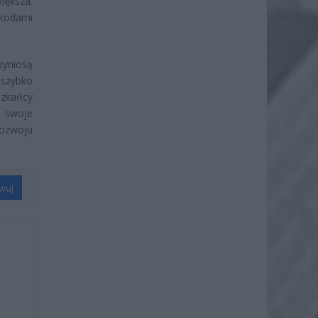
iększa.
kodami
zyniosą
szybko
zkańcy
ć swoje
rozwoju
wuj