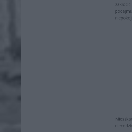
zakłócić
podejmuj
niepokoj
Mieszka
niecodz