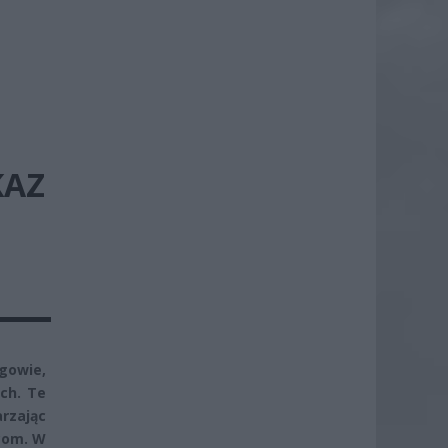
KAZ
ogowie,
ch. Te
rzając
com. W