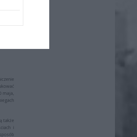
iczenie
dukować
0 maja,
iegach
ą także
ciach i
 sposób