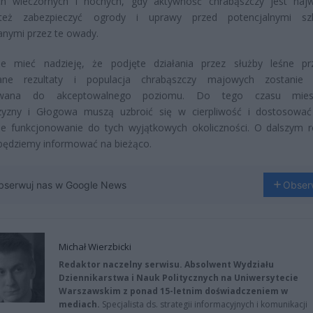
ch wieczornych i nocnych, gdy aktywność chrabąszczy jest najw
też zabezpieczyć ogrody i uprawy przed potencjalnymi sz
nymi przez te owady.
je mieć nadzieję, że podjęte działania przez służby leśne pr
ane rezultaty i populacja chrabąszczy majowych zostanie 
owana do akceptowalnego poziomu. Do tego czasu mies
zyzny i Głogowa muszą uzbroić się w cierpliwość i dostosowa
ne funkcjonowanie do tych wyjątkowych okoliczności. O dalszym 
 będziemy informować na bieżąco.
bserwuj nas w Google News
Obser
Michał Wierzbicki
Redaktor naczelny serwisu. Absolwent Wydziału
Dziennikarstwa i Nauk Politycznych na Uniwersytecie
Warszawskim z ponad 15-letnim doświadczeniem w
mediach.
Specjalista ds. strategii informacyjnych i komunikacji