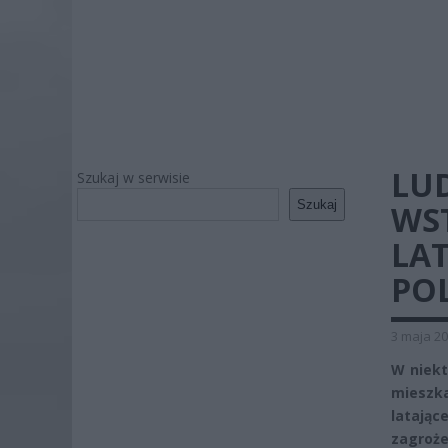
LUD
Szukaj w serwisie
Szukaj
WS
LA
PO
3 maja 20
W niekt
mieszka
latając
zagroże