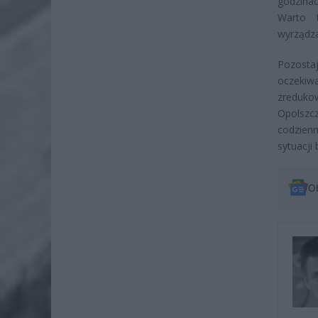
godzina
Warto 
wyrządza
Pozosta
oczekiw
zreduk
Opolszc
codzien
sytuacji
O