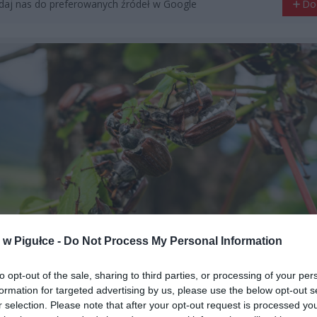
aj nas do preferowanych źródeł w Google
Do
w Pigułce -
Do Not Process My Personal Information
to opt-out of the sale, sharing to third parties, or processing of your per
Fot. Shutterstock
formation for targeted advertising by us, please use the below opt-out s
r selection. Please note that after your opt-out request is processed y
zcze majowe, znane z nocnej aktywności, dosłownie opanowały n