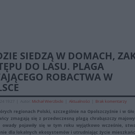
ZIE SIEDZĄ W DOMACH, ZA
TĘPU DO LASU. PLAGA
TAJĄCEGO ROBACTWA W
LSCE
24 19:27
|
Autor:
Michał Wierzbicki
|
Aktualności
|
Brak komentarzy
órych regionach Polski, szczególnie na Opolszczyźnie i w Gł
ńcy zmagają się z przedwczesną plagą chrabąszczy majowy
e owady pojawiły się w tym roku wyjątkowo wcześnie, stwa
nie dla lokalnych ekosystemów i utrudniając życie mieszkań