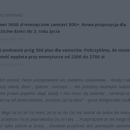
CZ RÓWNIEŻ:
et 3600 zł miesięcznie zamiast 800+. Nowa propozycja dla
ziców dzieci do 3. roku życia
erpnia 2026 19:29
 podniesie próg 500 plus dla seniorów. Policzyliśmy, ile może
ieść wypłata przy emeryturze od 2200 do 2700 zł
erpnia 2026 19:14
jest oceniać Twoje postępowanie ani żadnemu człowiekowi… Kazdy z n
rszą chwilę, dzień , tydzien , miesiące … Nie jesteśmy idealnymi ludzm
ma prawo popełnić błąd, każdy z nas może się załamać , zamknąć w 
ć się od społeczeństwa , przestac żyć za dnia”
– pisze Małgorzata God
e Bogu za to ze Cię mam, za to ze mi Cię nie zabrał do siebie bo masz
 przejścia i to ja poprowadzę Cię za rękę … Przepraszam ze nie mogę b
ie tylko jestem w Grecji , chciałam przylecieć dziś pierwszym samolo