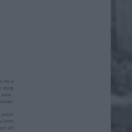
as ma w
i, każdy
sobie ,
lewska.
 jeszcze
yć teraz
tem ale