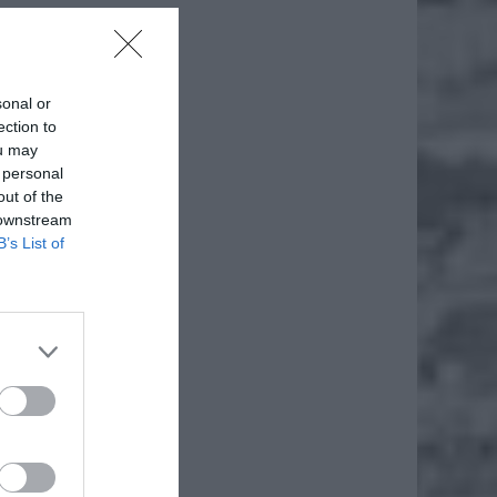
sonal or
ection to
ou may
 personal
out of the
 downstream
B’s List of