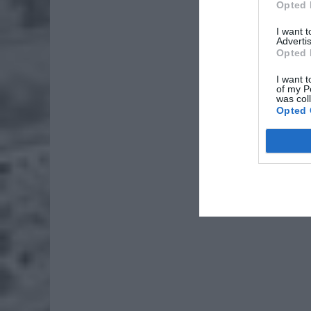
Opted 
I want 
Advertis
Opted 
I want t
of my P
was col
Opted 