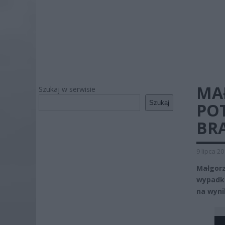
MA
Szukaj w serwisie
Szukaj
POT
BR
9 lipca 2
Małgorz
wypadku
na wyni