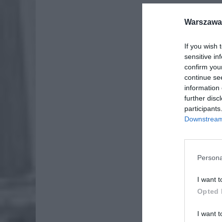
Warszawa 
If you wish 
sensitive in
confirm you
continue se
information 
further disc
participants
Downstream 
Persona
I want t
Opted 
I want t