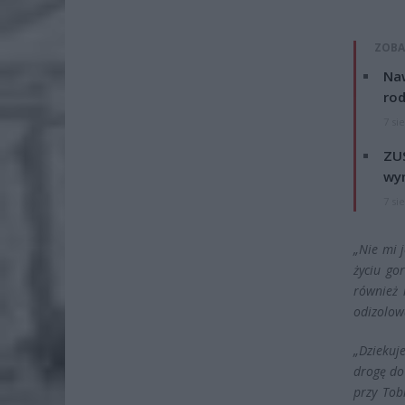
ZOBA
Naw
rod
7 si
ZUS
wyn
7 si
„Nie mi 
życiu go
również 
odizolowa
„Dziekuj
drogę do
przy Tob