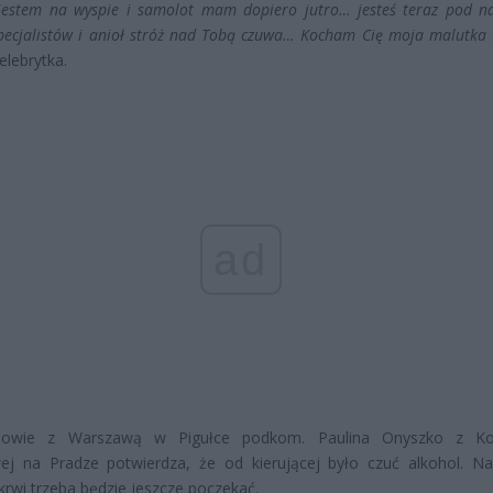
 jestem na wyspie i samolot mam dopiero jutro… jesteś teraz pod na
pecjalistów i anioł stróż nad Tobą czuwa… Kocham Cię moja malutka 
elebrytka.
ad
owie z Warszawą w Pigułce podkom. Paulina Onyszko z K
ej na Pradze potwierdza, że od kierującej było czuć alkohol. Na
krwi trzeba będzie jeszcze poczekać.