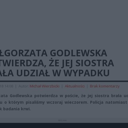
ŁGORZATA GODLEWSKA
WIERDZA, ŻE JEJ SIOSTRA
AŁA UDZIAŁ W WYPADKU
018 14:08
|
Autor:
Michał Wierzbicki
|
Aktualności
|
Brak komentarzy
ata Godlewska potwierdza w poście, że jej siostra brała ud
 o którym pisaliśmy wczoraj wieczorem. Policja natomiast
k badania krwi.
REKLAMA