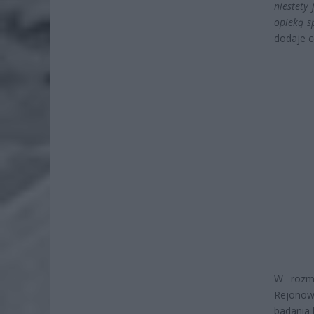
niestety
opieką s
dodaje c
W rozm
Rejonow
badania 