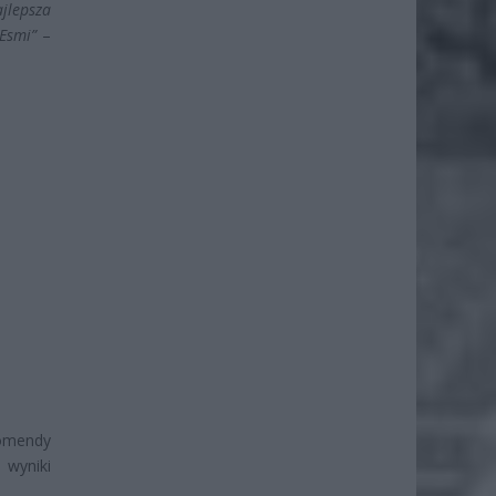
jlepsza
Esmi”
–
omendy
 wyniki