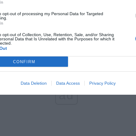
In
to opt-out of processing my Personal Data for Targeted
ing.
In
o opt-out of Collection, Use, Retention, Sale, and/or Sharing
ersonal Data that Is Unrelated with the Purposes for which it
lected.
Out
CONFIRM
Data Deletion
Data Access
Privacy Policy
ad