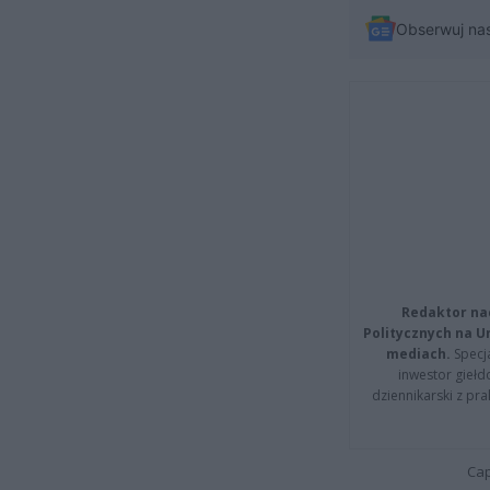
Obserwuj na
Redaktor na
Politycznych na 
mediach.
Specja
inwestor giełd
dziennikarski z pr
Cap