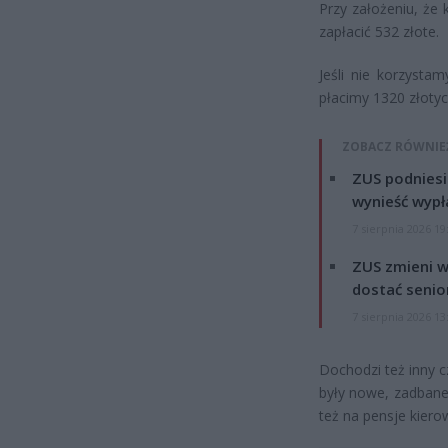
Przy założeniu, że
zapłacić 532 złote.
Jeśli nie korzysta
płacimy 1320 złotyc
ZOBACZ RÓWNIE
ZUS podniesie
wynieść wypł
7 sierpnia 2026 19
ZUS zmieni w
dostać senio
7 sierpnia 2026 13
Dochodzi też inny c
były nowe, zadbane 
też na pensje kier