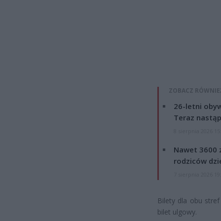
ZOBACZ RÓWNIE
26-letni obyw
Teraz nastąp
8 sierpnia 2026 15
Nawet 3600 z
rodziców dzie
7 sierpnia 2026 19
Bilety dla obu stre
bilet ulgowy.