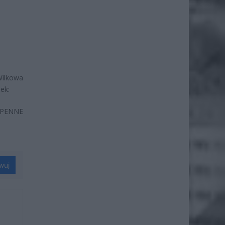
Wilkowa
ek:
 PENNE
wuj