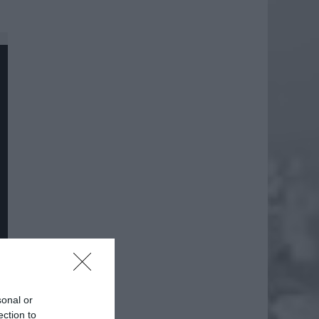
sonal or
daj
ection to