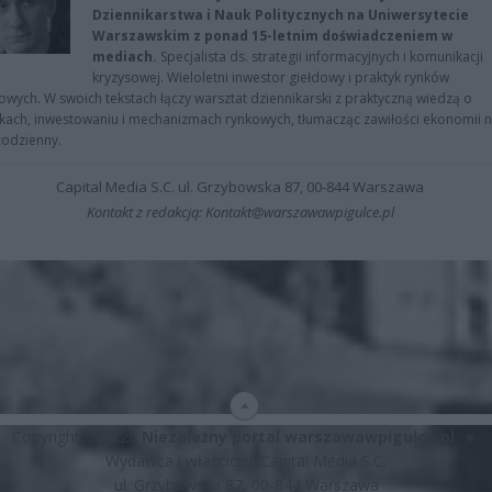
Dziennikarstwa i Nauk Politycznych na Uniwersytecie
Warszawskim z ponad 15-letnim doświadczeniem w
mediach.
Specjalista ds. strategii informacyjnych i komunikacji
kryzysowej. Wieloletni inwestor giełdowy i praktyk rynków
owych. W swoich tekstach łączy warsztat dziennikarski z praktyczną wiedzą o
kach, inwestowaniu i mechanizmach rynkowych, tłumacząc zawiłości ekonomii 
codzienny.
Capital Media S.C. ul. Grzybowska 87, 00-844 Warszawa
Kontakt z redakcją: Kontakt@warszawawpigulce.pl
Copyright © 2026
Niezależny portal warszawawpigulce.pl
∗
Wydawca i właściciel: Capital Media S.C.
ul. Grzybowska 87, 00-844 Warszawa