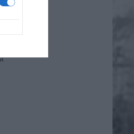
zdrowia.
iero
ł.