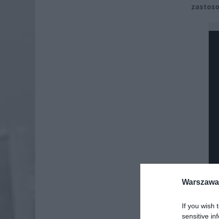
zastoso
Warszawa 
If you wish 
Dod
sensitive in