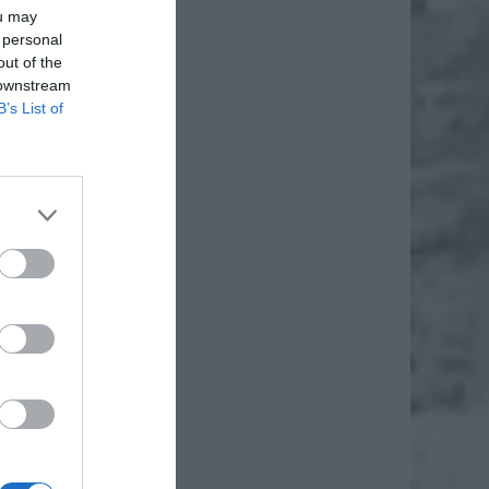
ou may
 personal
out of the
 downstream
B’s List of