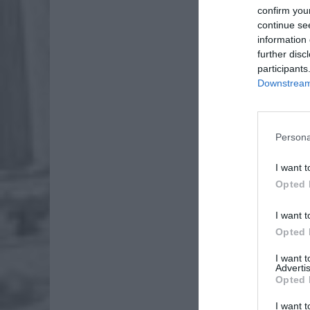
confirm you
continue se
information 
further disc
participants
Downstream 
Persona
I want t
Opted 
I want t
Opted 
I want 
Advertis
Opted 
I want t