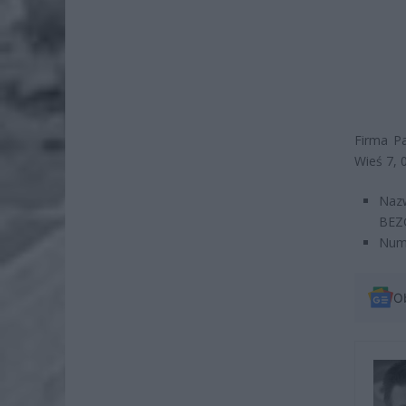
Firma Pa
Wieś 7, 
Naz
BEZ
Nume
O