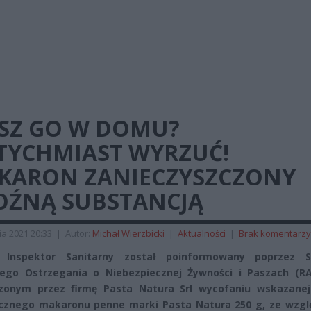
SZ GO W DOMU?
TYCHMIAST WYRZUĆ!
KARON ZANIECZYSZCZONY
OŹNĄ SUBSTANCJĄ
ia 2021 20:33
|
Autor:
Michał Wierzbicki
|
Aktualności
|
Brak komentarzy
 Inspektor Sanitarny został poinformowany poprzez 
ego Ostrzegania o Niebezpiecznej Żywności i Paszach (RA
zonym przez firmę Pasta Natura Srl wycofaniu wskazanej 
cznego makaronu penne marki Pasta Natura 250 g, ze wzgl