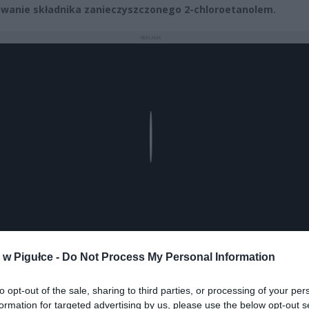
wanie składnika zanieczyszczonego 2-chloroetanolem.
REKLAMA
Play
w Pigułce -
Do Not Process My Personal Information
to opt-out of the sale, sharing to third parties, or processing of your per
aj nas do preferowanych źródeł w Google
Do
formation for targeted advertising by us, please use the below opt-out s