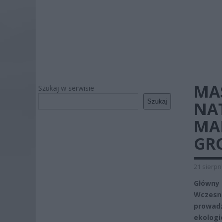
MA
Szukaj w serwisie
Szukaj
NA
MA
GR
21 sierpn
Główny
Wczesn
prowad
ekologi