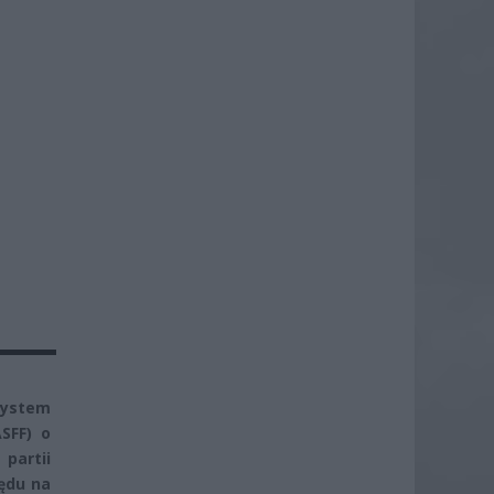
System
SFF) o
partii
ędu na