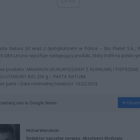
sta Natura Srl wraz z dystrybutorem w Polsce – Bio Planet S.A., 
05-084 Leszno wycofuje następujący produkt, który trafił na polski ryn
wa produktu: MAKARON (KUKURYDZIANY Z KURKUMĄ I PIEPRZEM)
GLUTENOWY BIO 250 g – PASTA NATURA
r partii / Data minimalnej trwałości: 16.02.2024
bserwuj nas w Google News
Obser
Michał Wierzbicki
Redaktor naczelny serwisu. Absolwent Wydziału