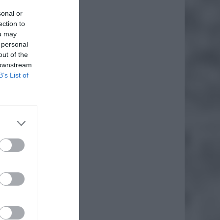
sonal or
ection to
ou may
 personal
out of the
 downstream
B’s List of
daj