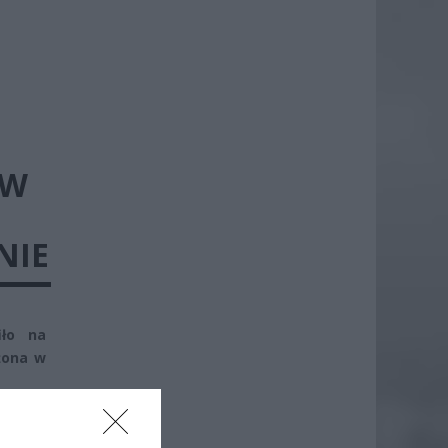
 W
NIE
iło na
żona w