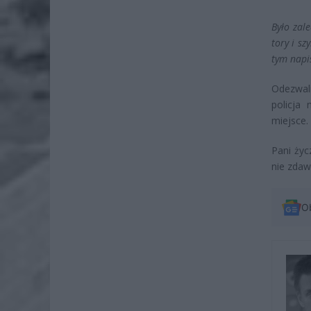
Było zal
tory i sz
tym napi
Odezwal
policja 
miejsce. 
Pani ży
nie zdaw
O