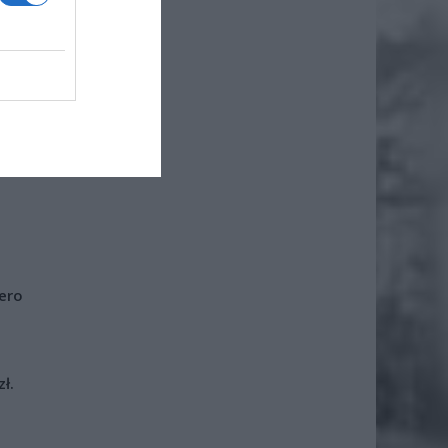
iero
ł.