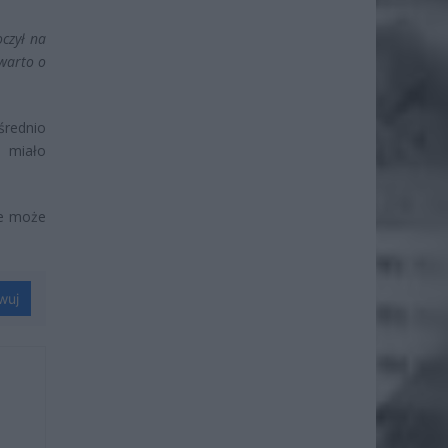
czył na
 warto o
średnio
e miało
że może
wuj