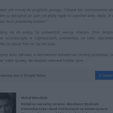
edwie pół minuty do przyjazdu pociągu. Chłopak bez zastanowienia sko
ybko ją wyciągnął, po czym jak gdyby nigdy nic pojechał dalej. Myślę, że
sać, bo to prawdziwy bohater”
iśmy się do policji, by potwierdzić wersję zdarzeń. Choć bezpo
nie uczestniczyła w czynnościach, potwierdza, że takie zdarzeni
Na szczęście Pani nic się nie stało.
czymy dużo zdrowia, a nieznanemu bohaterowi chcemy przekazać, 
ać sobie sprawy, ale właśnie uratował ludzkie życie.
bserwuj nas w Google News
Obser
Michał Wierzbicki
Redaktor naczelny serwisu. Absolwent Wydziału
Dziennikarstwa i Nauk Politycznych na Uniwersytecie