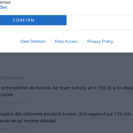
lected.
Out
ad
CONFIRM
Data Deletion
Data Access
Privacy Policy
CZ RÓWNIEŻ:
l przecenił hit do kuchni. Air fryer tańszy aż o 150 zł, a to dop
czątek
erpnia 2026 16:06
niądze dla milionów polskich rodzin. ZUS wypłacił już 173 mln z
oski wciąż można składać
erpnia 2026 12:56