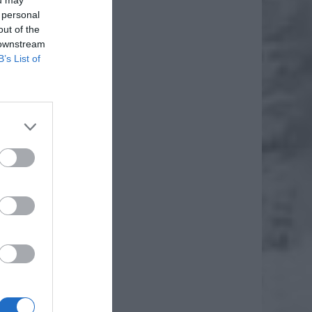
ou may
 personal
out of the
 downstream
B’s List of
starszą
lniczka