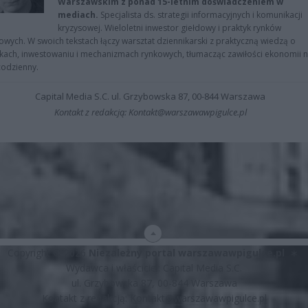
Warszawskim z ponad 15-letnim doświadczeniem w
mediach.
Specjalista ds. strategii informacyjnych i komunikacji
kryzysowej. Wieloletni inwestor giełdowy i praktyk rynków
owych. W swoich tekstach łączy warsztat dziennikarski z praktyczną wiedzą o
kach, inwestowaniu i mechanizmach rynkowych, tłumacząc zawiłości ekonomii 
codzienny.
Capital Media S.C. ul. Grzybowska 87, 00-844 Warszawa
Kontakt z redakcją: Kontakt@warszawawpigulce.pl
Copyright © 2026
Niezależny portal warszawawpigulce.pl
∗
Wydawca i właściciel: Capital Media S.C.
ul. Grzybowska 87, 00-844 Warszawa
Kontakt z redakcją:
Kontakt@warszawawpigulce.pl