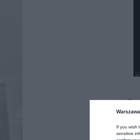
Dod
Warszawa 
If you wish 
sensitive in