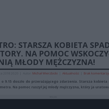
RO: STARSZA KOBIETA SPA
 TORY. NA POMOC WSKOCZY
 NIĄ MŁODY MĘŻCZYZNA!
a 2018 20:20
|
Autor:
Michał Wierzbicki
|
Aktualności
|
Brak komentarzy
 o 9.15 doszło do przerażającego zdarzenia. Starsza kobieta
 metra. Na pomoc ruszył jej młody mężczyzna, który ja uratowa
REKLAMA