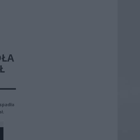
DŁA
Ł
 spadła
ł.