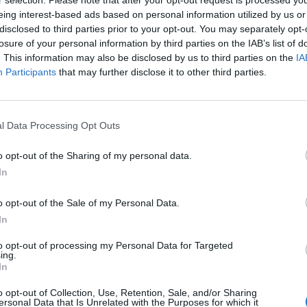
r selection. Please note that after your opt-out request is processed y
eing interest-based ads based on personal information utilized by us or
disclosed to third parties prior to your opt-out. You may separately opt-
losure of your personal information by third parties on the IAB’s list of
. This information may also be disclosed by us to third parties on the
IA
Participants
that may further disclose it to other third parties.
l Data Processing Opt Outs
o opt-out of the Sharing of my personal data.
Fot. Warszawa w Pigułce
In
dziś ok 9 rano, na stacji metra Ursynów, młody chłopak uratował 
o opt-out of the Sale of my Personal Data.
tóra wpadła na tory. Chyba zrobiło się jej słabo”
– pisze nasza Czyte
In
to opt-out of processing my Personal Data for Targeted
ing.
In
o opt-out of Collection, Use, Retention, Sale, and/or Sharing
ersonal Data that Is Unrelated with the Purposes for which it