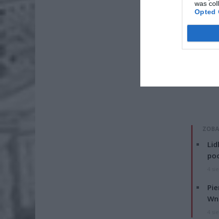
was col
Opted 
ZOBA
Lid
po
4 si
Pie
Wni
4 si