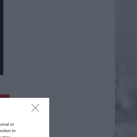
daj
sonal or
ection to