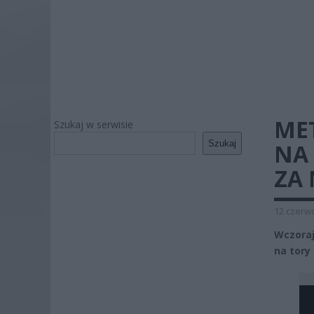
MET
Szukaj w serwisie
Szukaj
NA
ZA
12 czerwc
Wczoraj
na tory