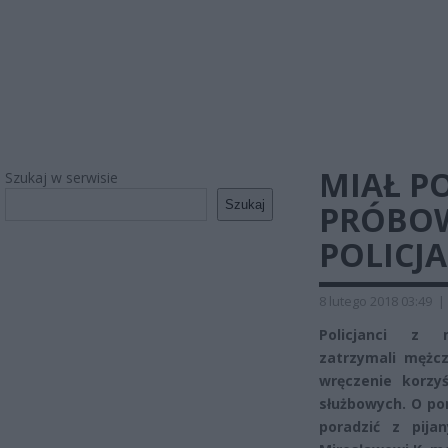
MIAŁ PO
Szukaj w serwisie
Szukaj
PRÓBOW
POLICJ
8 lutego 2018 03:49
|
Policjanci z 
zatrzymali mężc
wręczenie korzy
służbowych. O po
poradzić z pij