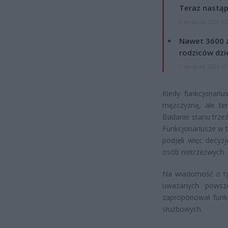
Teraz nastąp
8 sierpnia 2026 15
Nawet 3600 z
rodziców dzie
7 sierpnia 2026 19
Kiedy funkcjonari
mężczyznę, ale te
Badanie stanu trze
Funkcjonariusze w 
podjęli więc decy
osób nietrzeźwych.
Na wiadomość o tym
uważanych powsze
zaproponował funkc
służbowych.