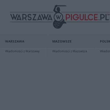
WARSZAWA
MAZOWSZE
POLSK
Wiadomości z Warszawy
Wiadomości z Mazowsza
Wiadomo