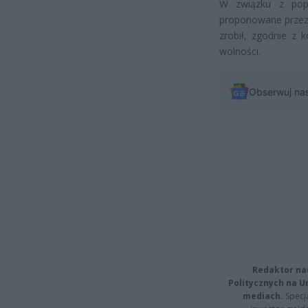
W związku z pope
proponowane przez 
zrobił, zgodnie z 
wolności.
Obserwuj na
Redaktor na
Politycznych na 
mediach.
Specja