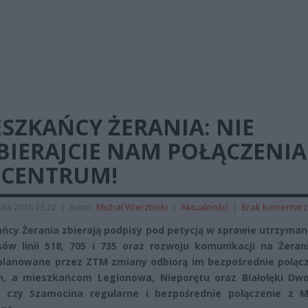
SZKAŃCY ŻERANIA: NIE
BIERAJCIE NAM POŁĄCZENIA
 CENTRUM!
ada 2016 23:22
|
Autor:
Michał Wierzbicki
|
Aktualności
|
Brak komentar
ńcy Żerania zbierają podpisy pod petycją w sprawie utrzyman
ów linii 518, 705 i 735 oraz rozwoju komunikacji na Żerani
lanowane przez ZTM zmiany odbiorą im bezpośrednie połącz
, a mieszkańcom Legionowa, Nieporętu oraz Białołęki Dwor
ki czy Szamocina regularne i bezpośrednie połączenie z 