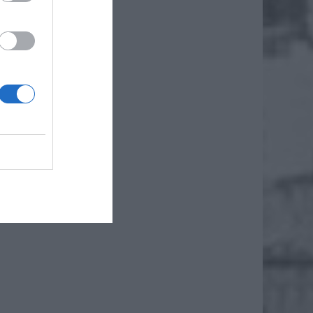
osób tak
, które
 Metro
iwości.
linii w
ia będą
osnącej
środków
 (znany
 z roku