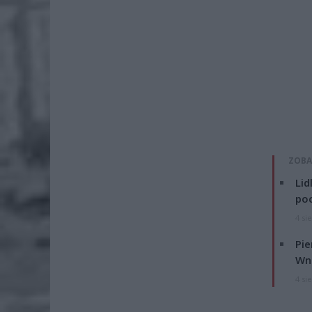
ZOBA
Lid
po
4 si
Pie
Wni
4 si