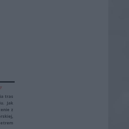
zy
ia tras
u. Jak
enie z
skiej,
Metrem