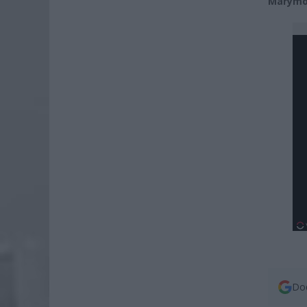
Marymo
Dod