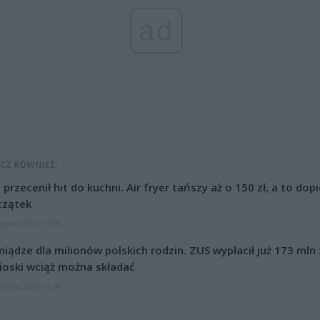
ad
CZ RÓWNIEŻ:
l przecenił hit do kuchni. Air fryer tańszy aż o 150 zł, a to dop
czątek
erpnia 2026 16:06
niądze dla milionów polskich rodzin. ZUS wypłacił już 173 mln z
oski wciąż można składać
erpnia 2026 12:56