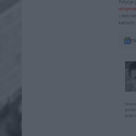
Petycja 
utrzyman
i obecni
kartach).
O
finans
podat
język 