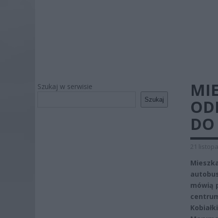
MIE
Szukaj w serwisie
Szukaj
OD
DO
21 listop
Mieszka
autobus
mówią p
centrum
Kobiał