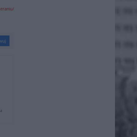
eraniu/
wuj
na