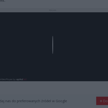
nt.
REKLAMA
Play
aj nas do preferowanych źródeł w Google
Do