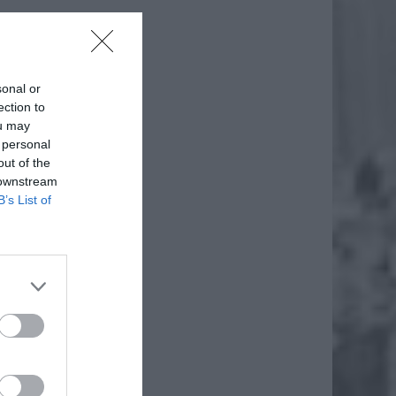
sonal or
ection to
ou may
 personal
out of the
 downstream
B’s List of
 – Dw.
żeli są