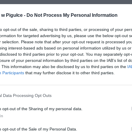
w Pigułce -
Do Not Process My Personal Information
to opt-out of the sale, sharing to third parties, or processing of your per
formation for targeted advertising by us, please use the below opt-out s
r selection. Please note that after your opt-out request is processed y
eing interest-based ads based on personal information utilized by us or
disclosed to third parties prior to your opt-out. You may separately opt-
losure of your personal information by third parties on the IAB’s list of
. This information may also be disclosed by us to third parties on the
IA
Participants
that may further disclose it to other third parties.
l Data Processing Opt Outs
Autobus linii 518. Fot. Mateusz1122 / Warszawa Wikia
o opt-out of the Sharing of my personal data.
ostulaty petycji to:
In
ostawienie autobusu 518 na obecnej trasie (Nowodwory
ny/centrum Warszawy) oraz zwiększenie jego częstotliwości. Je
o opt-out of the Sale of my Personal Data.