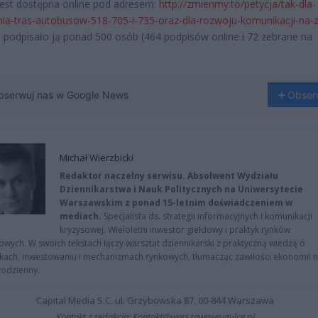
jest dostępna online pod adresem:
http://zmienmy.to/petycja/tak-
dla-
ia-tras-autobusow-
518-705-i-735-oraz-dla-rozwoju
-komunikacji-na-z
e podpisało ją ponad 500 osób (464 podpisów online i 72 zebrane na
bserwuj nas w Google News
Obser
Michał Wierzbicki
Redaktor naczelny serwisu. Absolwent Wydziału
Dziennikarstwa i Nauk Politycznych na Uniwersytecie
Warszawskim z ponad 15-letnim doświadczeniem w
mediach.
Specjalista ds. strategii informacyjnych i komunikacji
kryzysowej. Wieloletni inwestor giełdowy i praktyk rynków
owych. W swoich tekstach łączy warsztat dziennikarski z praktyczną wiedzą o
kach, inwestowaniu i mechanizmach rynkowych, tłumacząc zawiłości ekonomii 
codzienny.
Capital Media S.C. ul. Grzybowska 87, 00-844 Warszawa
Kontakt z redakcją: Kontakt@warszawawpigulce.pl