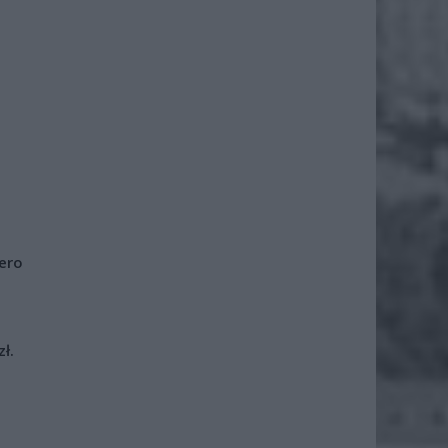
iero
ł.