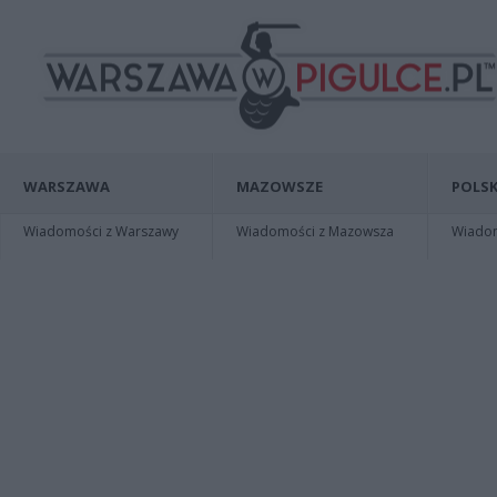
WARSZAWA
MAZOWSZE
POLSK
Wiadomości z Warszawy
Wiadomości z Mazowsza
Wiadomo