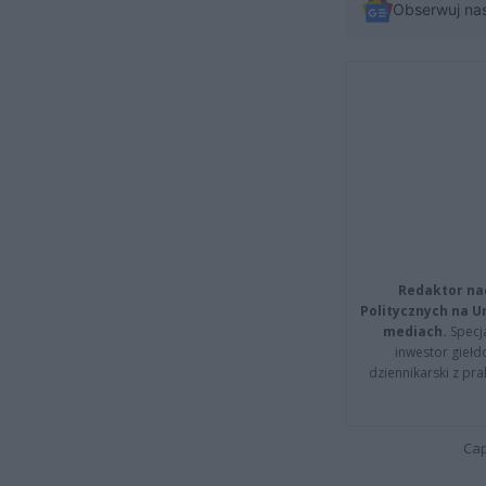
Obserwuj na
Redaktor na
Politycznych na 
mediach.
Specja
inwestor giełd
dziennikarski z pr
Cap