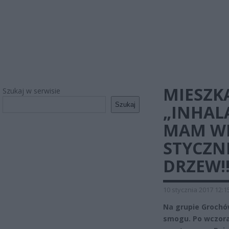
MIESZK
Szukaj w serwisie
Szukaj
„INHAL
MAM WRA
STYCZN
DRZEW!!
10 stycznia 2017 12:1
Na grupie Grochó
smogu. Po wczoraj