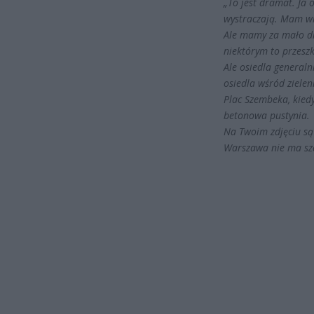
„To jest dramat. Ja
wystraczają. Mam wra
Ale mamy za mało dr
niektórym to przeszk
Ale osiedla general
osiedla wśród zieleni
Plac Szembeka, kiedy
betonowa pustynia.
Na Twoim zdjęciu są
Warszawa nie ma sza