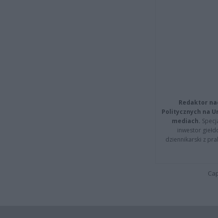
Redaktor na
Politycznych na 
mediach.
Specja
inwestor giełd
dziennikarski z pr
Cap