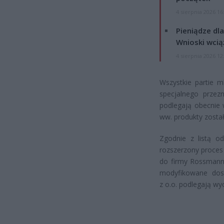
4 sierpnia 2026 16
Pieniądze dla
Wnioski wcią
4 sierpnia 2026 12
Wszystkie partie 
specjalnego prze
podlegają obecnie 
ww. produkty zosta
Zgodnie z listą o
rozszerzony proces
do firmy Rossmann 
modyfikowane dos
z o.o. podlegają wy