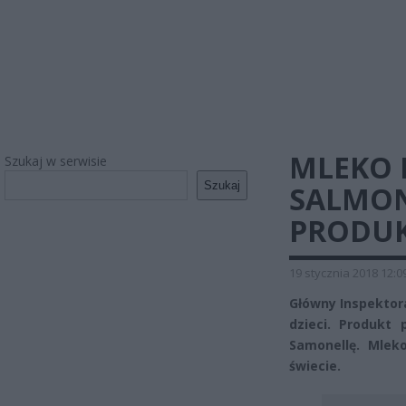
MLEKO 
Szukaj w serwisie
Szukaj
SALMON
PRODU
19 stycznia 2018 12:0
Główny Inspektora
dzieci. Produkt 
Samonellę. Mlek
świecie.