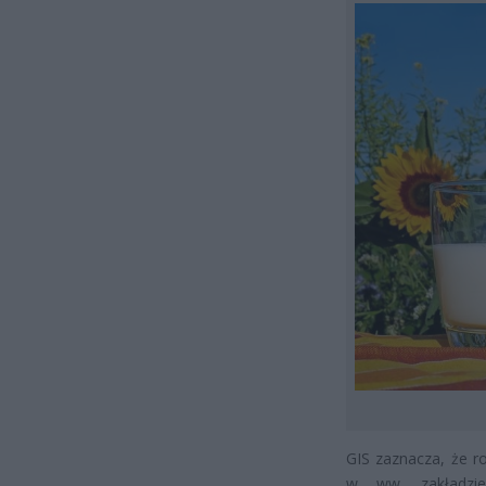
GIS zaznacza, że r
w ww. zakładzie