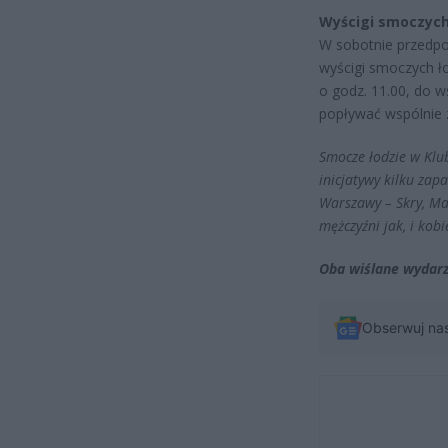
Wyścigi smoczych
W sobotnie przedpo
wyścigi smoczych ło
o godz. 11.00, do w
popływać wspólnie 
Smocze łodzie w Kl
inicjatywy kilku zap
Warszawy – Skry, Ma
mężczyźni jak, i kob
Oba wiślane wydarz
Obserwuj na