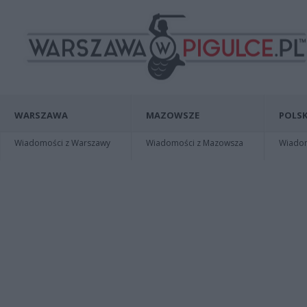
WARSZAWA
MAZOWSZE
POLSK
Wiadomości z Warszawy
Wiadomości z Mazowsza
Wiadomo