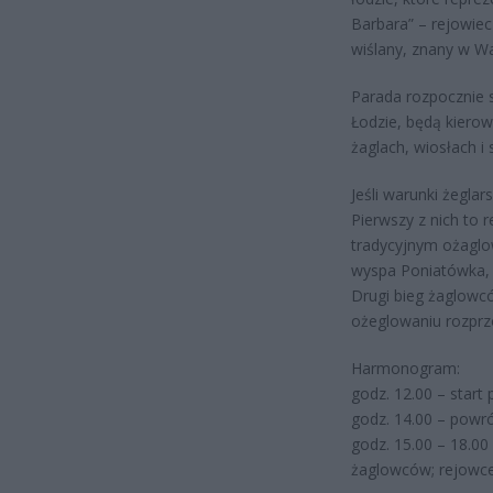
Barbara” – rejowie
wiślany, znany w Wa
Parada rozpocznie s
Łodzie, będą kierow
żaglach, wiosłach i
Jeśli warunki żegla
Pierwszy z nich to 
tradycyjnym ożaglow
wyspa Poniatówka, a
Drugi bieg żaglowcó
ożeglowaniu rozprz
Harmonogram:
godz. 12.00 – star
godz. 14.00 – powr
godz. 15.00 – 18.0
żaglowców; rejowce