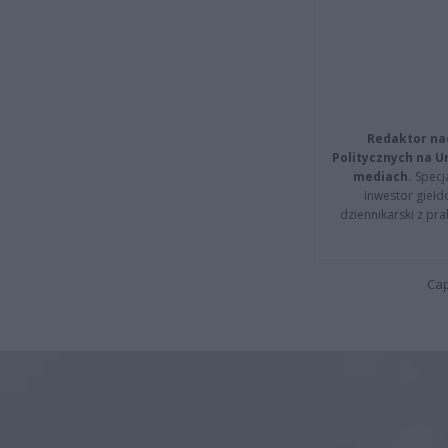
Redaktor na
Politycznych na 
mediach.
Specja
inwestor giełd
dziennikarski z pr
Cap