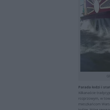
Gl
Parada łodzi i st
Kilkanaście tradyc
rozprzowym, w towa
mieszkańcom Warsza
łodzie, które repre