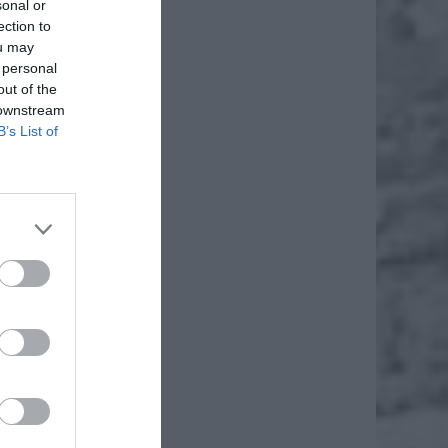
sonal or
ection to
ou may
 personal
out of the
 downstream
B’s List of
daj