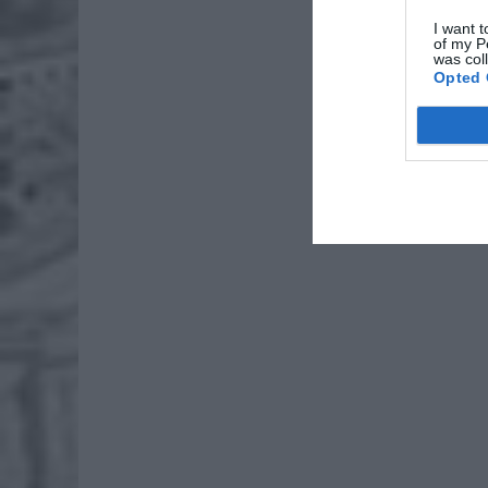
I want t
of my P
was col
Opted 