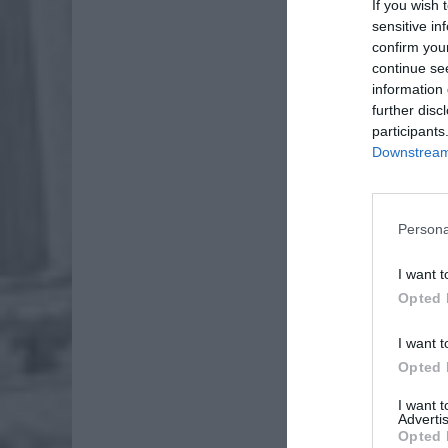
If you wish 
sensitive in
confirm you
continue se
information 
further disc
participants
Downstream 
Persona
Dod
I want t
Opted 
I want t
Opted 
I want 
Advertis
Opted 