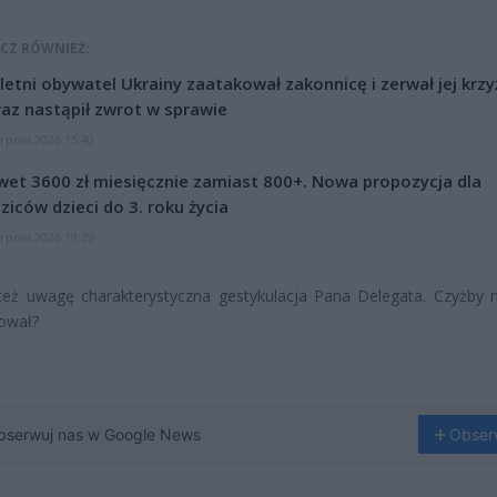
CZ RÓWNIEŻ:
letni obywatel Ukrainy zaatakował zakonnicę i zerwał jej krzy
az nastąpił zwrot w sprawie
erpnia 2026 15:40
et 3600 zł miesięcznie zamiast 800+. Nowa propozycja dla
ziców dzieci do 3. roku życia
erpnia 2026 19:29
też uwagę charakterystyczna gestykulacja Pana Delegata. Czyżby 
ował?
bserwuj nas w Google News
Obser