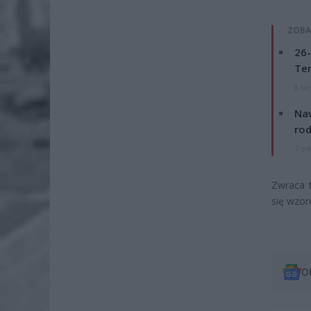
ZOBA
26-
Ter
8 si
Naw
rod
7 si
Zwraca 
się wzor
O