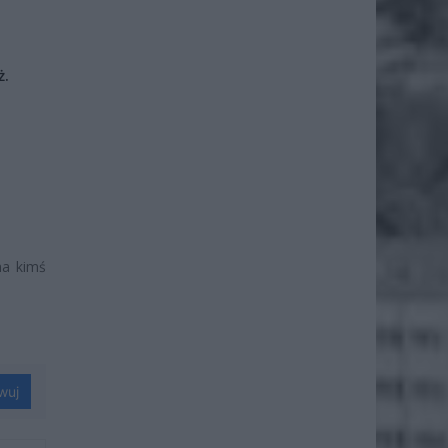
ż.
na kimś
wuj