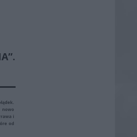
A”.
łądek.
a nowo
Prawa i
óre od