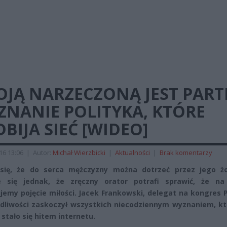
JĄ NARZECZONĄ JEST PARTI
ZNANIE POLITYKA, KTÓRE
BIJA SIEĆ [WIDEO]
016 13:06
|
Autor:
Michał Wierzbicki
|
Aktualności
|
Brak komentarzy
ię, że do serca mężczyzny można dotrzeć przez jego żo
e się jednak, że zręczny orator potrafi sprawić, że n
ujemy pojęcie miłości. Jacek Frankowski, delegat na kongres 
dliwości zaskoczył wszystkich niecodziennym wyznaniem, kt
 stało się hitem internetu.