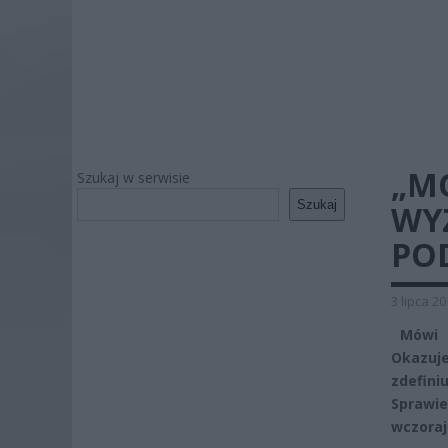
„MO
Szukaj w serwisie
Szukaj
WY
POD
3 lipca 2
Mówi s
Okazuj
zdefini
Sprawie
wczoraj