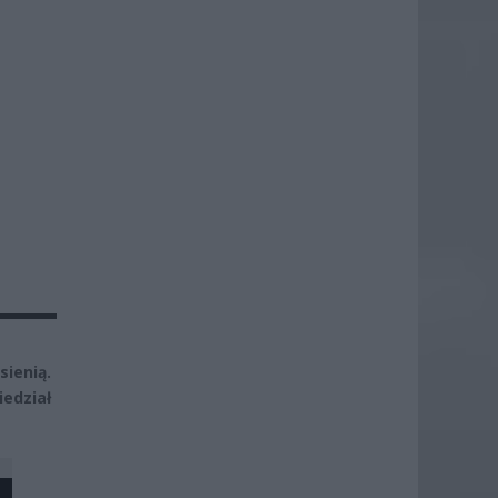
ienią.
iedział