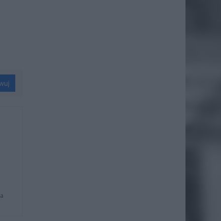
wuj
na