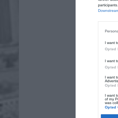
participants
Downstream 
Persona
I want t
Opted 
Dod
I want t
Opted 
I want 
Advertis
Opted 
ZOBA
Lid
I want t
of my P
po
was col
Opted 
4 si
Pie