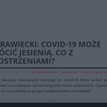
RAWIECKI: COVID-19 MOŻE
CIĆ JESIENIĄ. CO Z
OSTRZENIAMI?
a 2022 10:26
|
Autor:
Michał Wierzbicki
|
Aktualności
|
Brak komentarzy
 Mateusz Morawiecki ostrzegł, że Covid-19 może wrócić jes
wał o szczepienia i przestrzeganie zasad sanitarnych. Zapow
, że sam zamierza przyjąć kolejną dawkę szczepionki.
REKLAMA