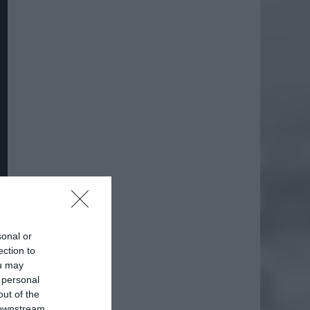
sonal or
ection to
ou may
 personal
out of the
 downstream