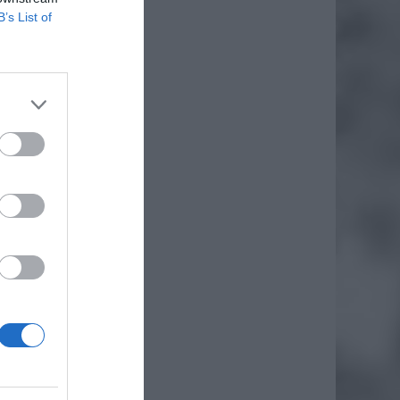
B’s List of
daj
iero
ł.