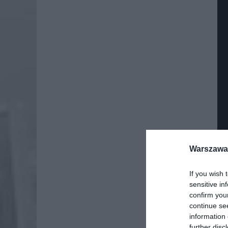
Warszawa 
If you wish 
sensitive in
confirm you
continue se
information 
further disc