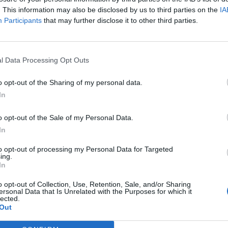
ad
. This information may also be disclosed by us to third parties on the
IA
Participants
that may further disclose it to other third parties.
l Data Processing Opt Outs
o opt-out of the Sharing of my personal data.
In
aj nas do preferowanych źródeł w Google
Do
o opt-out of the Sale of my Personal Data.
In
to opt-out of processing my Personal Data for Targeted
ing.
In
CZ RÓWNIEŻ:
l przecenił hit do kuchni. Air fryer tańszy aż o 150 zł, a to dop
o opt-out of Collection, Use, Retention, Sale, and/or Sharing
ersonal Data that Is Unrelated with the Purposes for which it
czątek
lected.
Out
erpnia 2026 16:06
niądze dla milionów polskich rodzin. ZUS wypłacił już 173 mln z