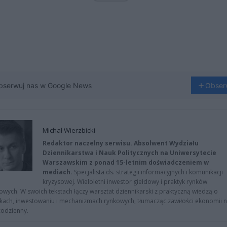
bserwuj nas w Google News
Obser
Michał Wierzbicki
Redaktor naczelny serwisu. Absolwent Wydziału
Dziennikarstwa i Nauk Politycznych na Uniwersytecie
Warszawskim z ponad 15-letnim doświadczeniem w
mediach.
Specjalista ds. strategii informacyjnych i komunikacji
kryzysowej. Wieloletni inwestor giełdowy i praktyk rynków
owych. W swoich tekstach łączy warsztat dziennikarski z praktyczną wiedzą o
kach, inwestowaniu i mechanizmach rynkowych, tłumacząc zawiłości ekonomii 
codzienny.