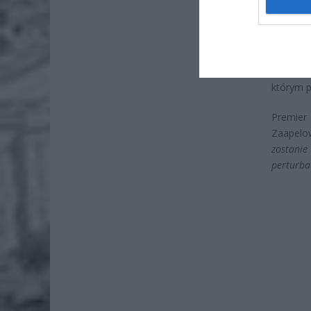
Wni
4 si
Takie z
którym p
Premier
Zaapelow
zostanie
perturba