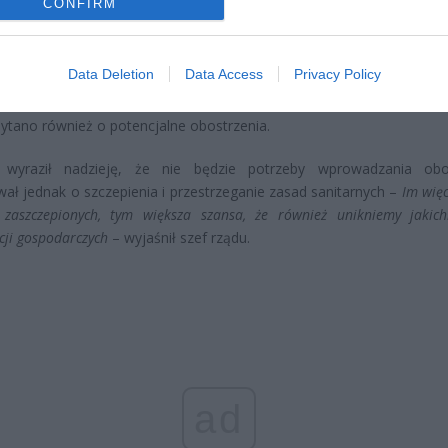
CONFIRM
oski wciąż można składać
erpnia 2026 12:56
Data Deletion
Data Access
Privacy Policy
apowiedzi padły w wywiadzie dla podcastu „Przygody Przedsiębio
ytano również o potencjalne obostrzenia.
 wyraził nadzieję, że nie będzie potrzeby wprowadzania obo
ał jednak o szczepienia i przestrzeganie zasad sanitarnych –
Im wię
 zaszczepionych, tym większa szansa, że również unikniemy jakich
cji gospodarczych
– wyjaśnił szef rządu.
ad