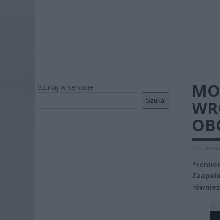
MO
Szukaj w serwisie
Szukaj
WRÓ
OB
20 czerwc
Premier
Zaapelo
również