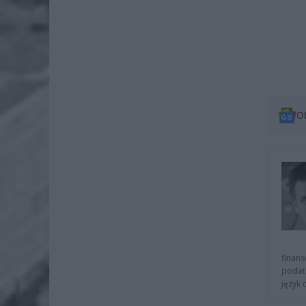
O
finans
podat
język 