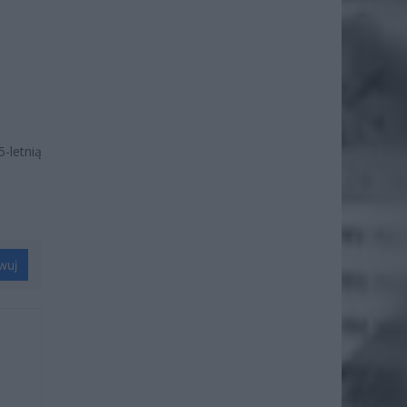
-letnią
wuj