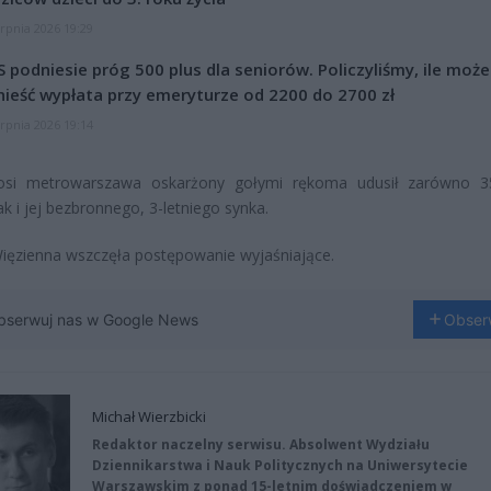
erpnia 2026 19:29
 podniesie próg 500 plus dla seniorów. Policzyliśmy, ile może
ieść wypłata przy emeryturze od 2200 do 2700 zł
erpnia 2026 19:14
osi metrowarszawa oskarżony gołymi rękoma udusił zarówno 35
ak i jej bezbronnego, 3-letniego synka.
ięzienna wszczęła postępowanie wyjaśniające.
bserwuj nas w Google News
Obser
Michał Wierzbicki
Redaktor naczelny serwisu. Absolwent Wydziału
Dziennikarstwa i Nauk Politycznych na Uniwersytecie
Warszawskim z ponad 15-letnim doświadczeniem w