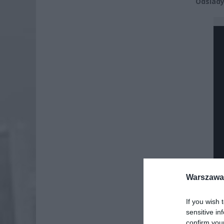
Odsiady
Warszawa 
If you wish 
Dod
sensitive in
confirm you