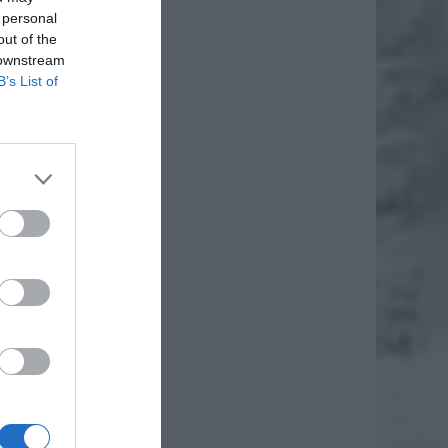
 personal
out of the
 downstream
B’s List of
czesnej
jrzewa,