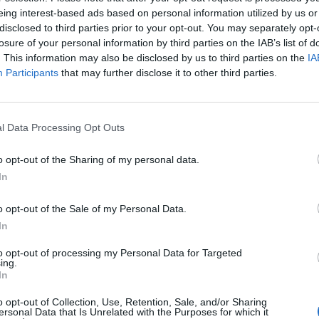
eing interest-based ads based on personal information utilized by us or
disclosed to third parties prior to your opt-out. You may separately opt-
losure of your personal information by third parties on the IAB’s list of
. This information may also be disclosed by us to third parties on the
IA
Participants
that may further disclose it to other third parties.
l Data Processing Opt Outs
o opt-out of the Sharing of my personal data.
In
o opt-out of the Sale of my Personal Data.
In
to opt-out of processing my Personal Data for Targeted
ing.
Fot. Warszawa w Pigułce
In
ce jest to, że wyrok 15 lat więzienia zapadł za zabójstwo ów
o opt-out of Collection, Use, Retention, Sale, and/or Sharing
ersonal Data that Is Unrelated with the Purposes for which it
i Artura K. Teraz, młoda kobieta, o której morderstwo się go pode