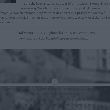
mediach.
Specjalista ds. strategii informacyjnych i komunikacji
kryzysowej. Wieloletni inwestor giełdowy i praktyk rynków
owych. W swoich tekstach łączy warsztat dziennikarski z praktyczną wiedzą o
kach, inwestowaniu i mechanizmach rynkowych, tłumacząc zawiłości ekonomii 
codzienny.
Capital Media S.C. ul. Grzybowska 87, 00-844 Warszawa
Kontakt z redakcją: Kontakt@warszawawpigulce.pl
Copyright © 2026
Niezależny portal warszawawpigulce.pl
∗
Wydawca i właściciel: Capital Media S.C.
ul. Grzybowska 87, 00-844 Warszawa
Kontakt z redakcją:
Kontakt@warszawawpigulce.pl