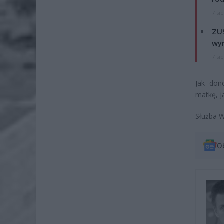
7 si
ZUS
wyn
7 si
Jak don
matkę, j
Służba W
O