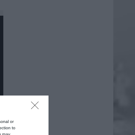
sonal or
daj
ection to
ou may