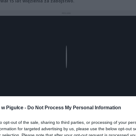
wał 15 lat więzienia za zabójstwo.
REKLAMA
Play
w Pigułce -
Do Not Process My Personal Information
to opt-out of the sale, sharing to third parties, or processing of your per
aj nas do preferowanych źródeł w Google
Do
formation for targeted advertising by us, please use the below opt-out s
r selection. Please note that after your opt-out request is processed y