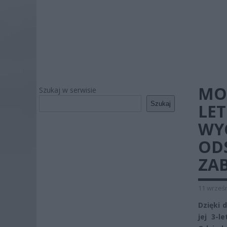
MOR
Szukaj w serwisie
Szukaj
LET
WY
ODS
ZA
11 wrześn
Dzięki 
jej 3-l