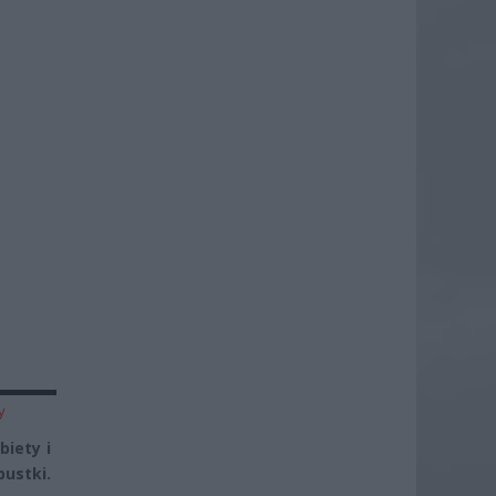
y
iety i
ustki.