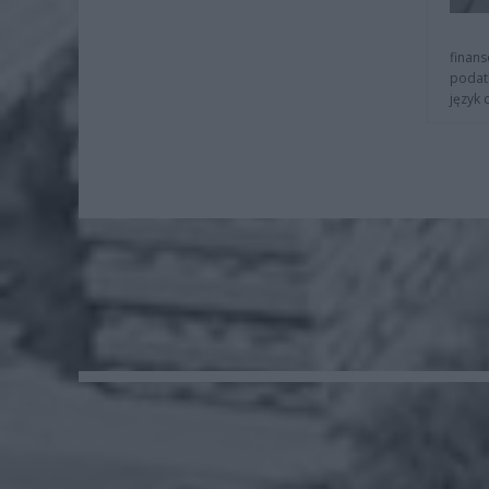
finans
podat
język 