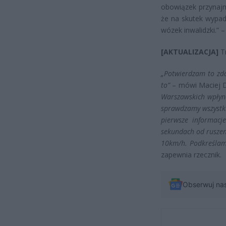
obowiązek przynajm
że na skutek wypad
wózek inwalidzki.” 
[AKTUALIZACJA]
Tr
„Potwierdzam to zda
to”
– mówi Maciej D
Warszawskich wpłynę
sprawdzamy wszystkie
pierwsze informacj
sekundach od ruszen
10km/h. Podkreślam 
zapewnia rzecznik.
Obserwuj na