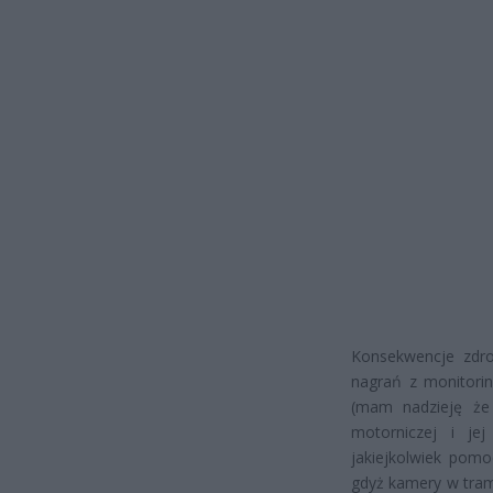
Konsekwencje zdr
nagrań z monitori
(mam nadzieję że
motorniczej i jej
jakiejkolwiek pom
gdyż kamery w tram