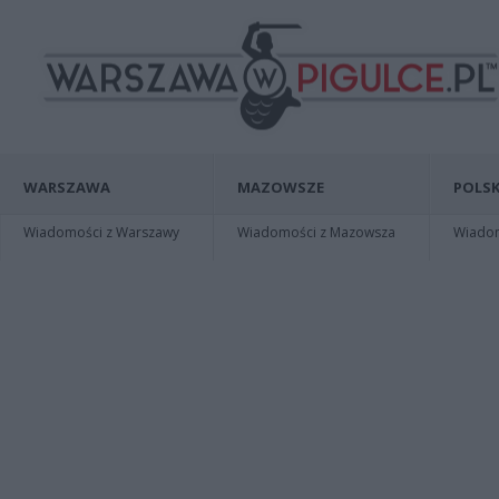
WARSZAWA
MAZOWSZE
POLSK
Wiadomości z Warszawy
Wiadomości z Mazowsza
Wiadomo