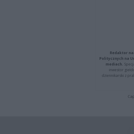
Redaktor na
Politycznych na 
mediach.
Specja
inwestor giełd
dziennikarski z pr
Cap