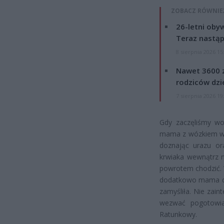
ZOBACZ RÓWNIE
26-letni obyw
Teraz nastąp
8 sierpnia 2026 15
Nawet 3600 z
rodziców dzie
7 sierpnia 2026 19
Gdy zaczęliśmy wo
mama z wózkiem wyw
doznając urazu ora
krwiaka wewnątrz n
powrotem chodzić. 
dodatkowo mama doz
zamyśliła. Nie zain
wezwać pogotowia
Ratunkowy.