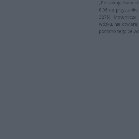
„Poszukuję świadkó
8:06 na przystanku
3275). Motornicza
wózku, nie otwieraj
pomimo tego że wci