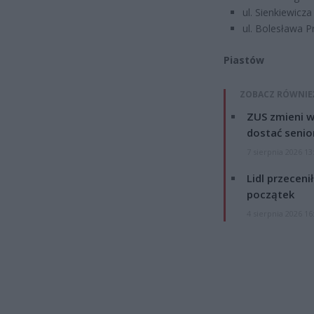
ul. Sienkiewicz
ul. Bolesława P
Piastów
ZOBACZ RÓWNIE
ZUS zmieni w
dostać senio
7 sierpnia 2026 13
Lidl przeceni
początek
4 sierpnia 2026 16