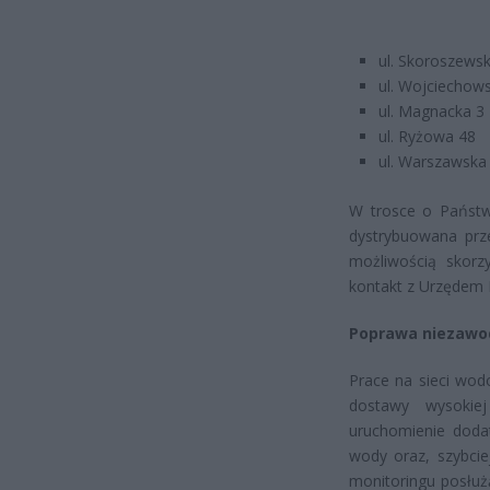
ul. Skoroszewsk
ul. Wojciechow
ul. Magnacka 3
ul. Ryżowa 48
ul. Warszawska
W trosce o Państw
dystrybuowana prz
możliwością skorz
kontakt z Urzędem 
Poprawa niezawod
Prace na sieci wo
dostawy wysokie
uruchomienie doda
wody oraz, szybcie
monitoringu posłuż