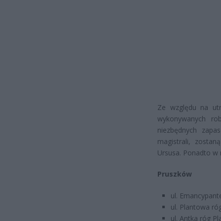
Ze względu na utr
wykonywanych rob
niezbędnych zapa
magistrali, zosta
Ursusa. Ponadto w 
Pruszków
ul. Emancypante
ul. Plantowa ró
ul. Antka róg P