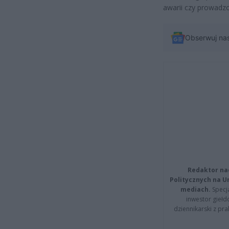
awarii czy prowadz
Obserwuj na
Redaktor na
Politycznych na 
mediach.
Specja
inwestor giełd
dziennikarski z pr