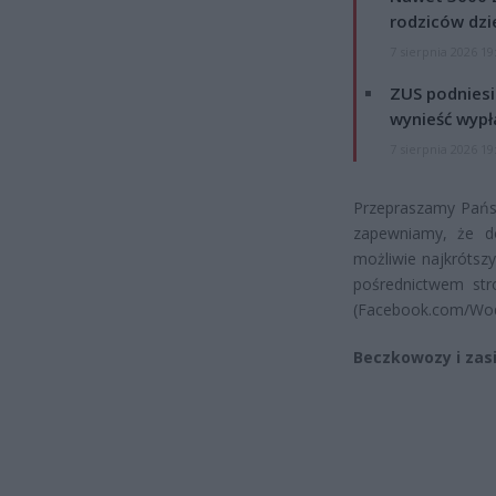
rodziców dzie
7 sierpnia 2026 19
ZUS podniesie
wynieść wypł
7 sierpnia 2026 19
Przepraszamy Państ
zapewniamy, że d
możliwie najkrótsz
pośrednictwem str
(Facebook.com/Wod
Beczkowozy i zas