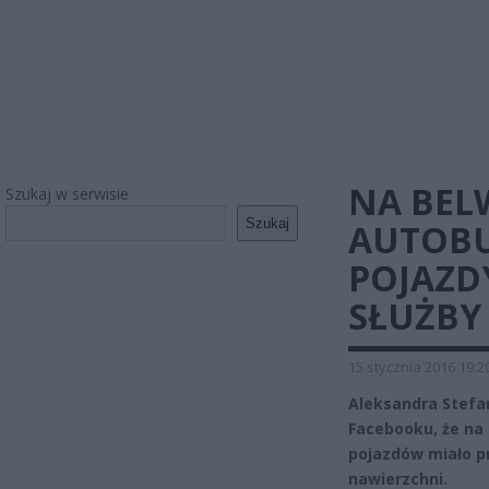
NA BEL
Szukaj w serwisie
Szukaj
AUTOBU
POJAZD
SŁUŻBY
15 stycznia 2016 19:2
Aleksandra Stefa
Facebooku, że na 
pojazdów miało p
nawierzchni.