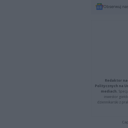
Obserwuj na
Redaktor na
Politycznych na 
mediach.
Specja
inwestor giełd
dziennikarski z pr
Cap