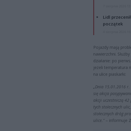
7 sierpnia 2026 13
Lidl przeceni
początek
4 sierpnia 2026 16
Pojazdy mają probl
nawierzchni. Służb
działanie: po pierw
jeżeli temperatura 
na ulice piaskarki:
„Dnia 15.01.2016 r.
się akcja posypywan
akcji uczestniczą 4
tych stołecznych uli
stołecznych dróg pr
ulice.”
– informuje