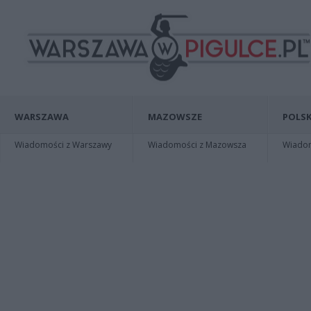
WARSZAWA
MAZOWSZE
POLSK
Wiadomości z Warszawy
Wiadomości z Mazowsza
Wiadomo