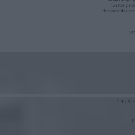
inwestor giełd
dziennikarski z pr
Cap
Copyrigh
K