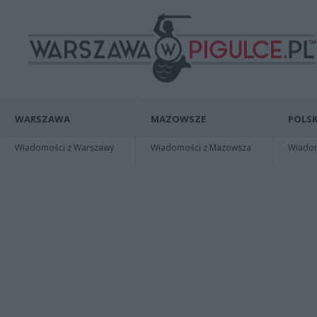
WARSZAWA
MAZOWSZE
POLSK
Wiadomości z Warszawy
Wiadomości z Mazowsza
Wiadomo