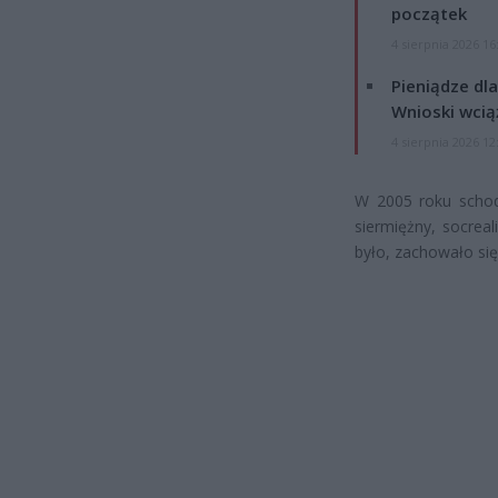
początek
4 sierpnia 2026 16
Pieniądze dla
Wnioski wcią
4 sierpnia 2026 12
W 2005 roku schod
siermiężny, socrea
było, zachowało się