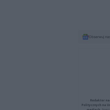
Obserwuj na
Redaktor na
Politycznych na 
mediach.
Specja