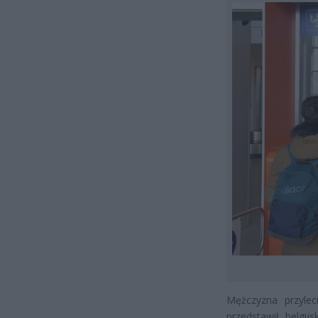
Mężczyzna przylec
przedstawił belgi