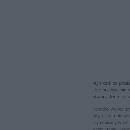
Algierczyk za prze
idzie przebywanie 
ukarany dwoma mand
Ponadto wobec zatr
niego podrobiony
czyn opisany w art.
ograniczenia lub po