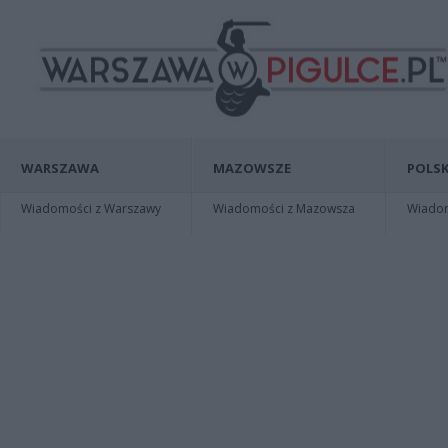
WARSZAWA
MAZOWSZE
POLSK
Wiadomości z Warszawy
Wiadomości z Mazowsza
Wiadomo