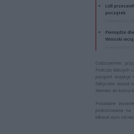
Lidl przeceni
początek
4 sierpnia 2026 16
Pieniądze dla
Wnioski wcią
4 sierpnia 2026 12
Cudzoziemiec przy
Podczas dalszych cz
paszport znajduje 
faktycznie okazał 
Niemiec do końca l
Posiadane zezwol
podróżowania na t
kilkaset euro od n