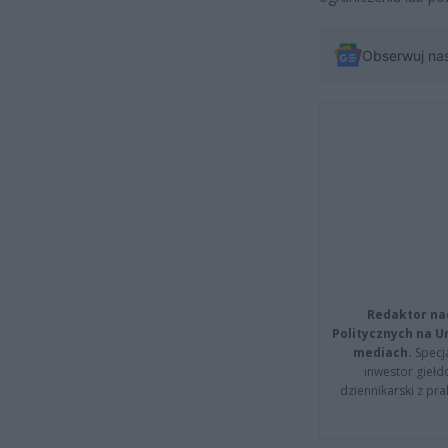
Obserwuj na
Redaktor na
Politycznych na 
mediach.
Specja
inwestor giełd
dziennikarski z pr