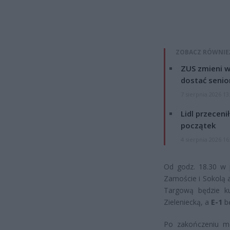
ZOBACZ RÓWNIE
ZUS zmieni w
dostać senio
7 sierpnia 2026 13
Lidl przeceni
początek
4 sierpnia 2026 16
Od godz. 18.30 w p
Zamoście i Sokolą a
Targową będzie ku
Zieleniecką, a
E-1
bę
Po zakończeniu me