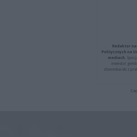
Redaktor na
Politycznych na 
mediach.
Specja
inwestor giełd
dziennikarski z pr
Cap