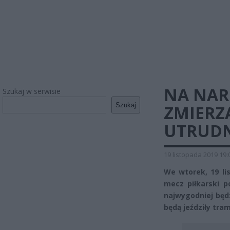
NA NAR
Szukaj w serwisie
Szukaj
ZMIERZĄ
UTRUDN
19 listopada 2019 19:
We wtorek, 19 li
mecz piłkarski p
najwygodniej będ
będą jeździły tram