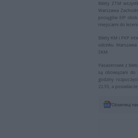
Bilety ZTM wszyst
Warszawa Zachodnia
pociągów EIP obsł
miejscami do leżeni
Bilety KM i PKP Int
odcinku Warszawa
SKM.
Pasażerowie z bile
są obowiązani do i
godziny rozpoczęc
22.55, a posiadacz
Obserwuj na