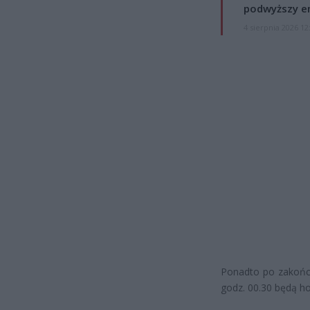
podwyższy e
4 sierpnia 2026 12
Ponadto po zakończ
godz. 00.30 będą h