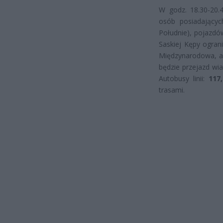
W godz. 18.30-20.
osób posiadającyc
Południe), pojazdó
Saskiej Kępy ograni
Międzynarodowa, a
będzie przejazd wia
Autobusy linii:
117
trasami.