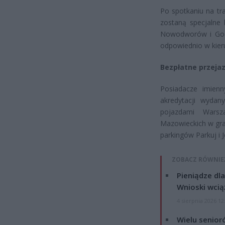
Po spotkaniu na tr
zostaną specjalne 
Nowodworów i Gocł
odpowiednio w kier
Bezpłatne przeja
Posiadacze imien
akredytacji wydan
pojazdami Warsz
Mazowieckich w gra
parkingów Parkuj i J
ZOBACZ RÓWNIE
Pieniądze dla
Wnioski wcią
4 sierpnia 2026 12
Wielu senior