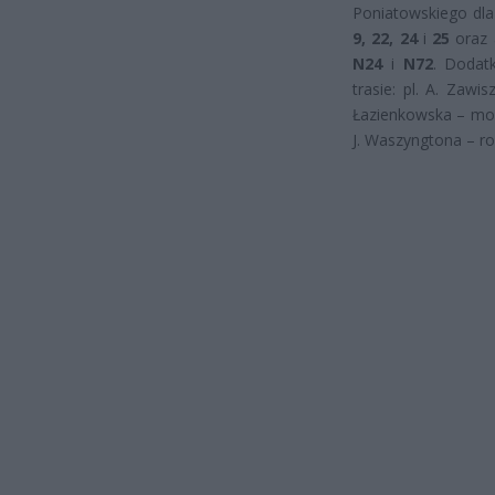
Poniatowskiego dla
9, 22, 24
i
25
oraz a
N24
i
N72
. Dodat
trasie: pl. A. Zaw
Łazienkowska – mos
J. Waszyngtona – r