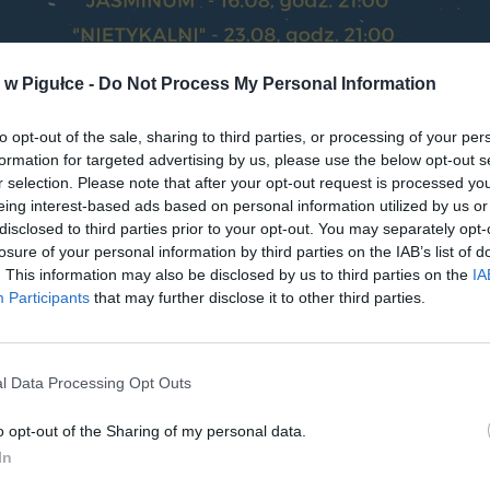
w Pigułce -
Do Not Process My Personal Information
to opt-out of the sale, sharing to third parties, or processing of your per
formation for targeted advertising by us, please use the below opt-out s
r selection. Please note that after your opt-out request is processed y
eing interest-based ads based on personal information utilized by us or
disclosed to third parties prior to your opt-out. You may separately opt-
losure of your personal information by third parties on the IAB’s list of
. This information may also be disclosed by us to third parties on the
IA
Participants
that may further disclose it to other third parties.
Fot. Materiały organizatora
l Data Processing Opt Outs
uarze kina letniego znalazły się lekkie i przyjemne pozycje filmowe
 pasują do wakacyjnego klimatu. Projekcje będą się odbywać w każd
o opt-out of the Sharing of my personal data.
, niemal przez cały okres wakacji, od 21 czerwca do 23 sie
In
torzy zapraszają na pokazy na osiedle Domaniewska II, pomiędzy 