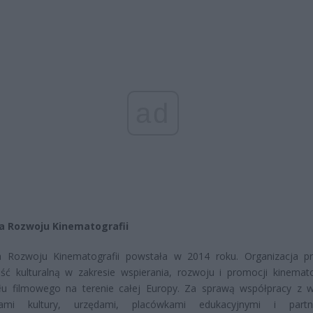
ad
a Rozwoju Kinematografii
a Rozwoju Kinematografii powstała w 2014 roku. Organizacja p
ość kulturalną w zakresie wspierania, rozwoju i promocji kinematog
łu filmowego na terenie całej Europy. Za sprawą współpracy z 
cjami kultury, urzędami, placówkami edukacyjnymi i partne