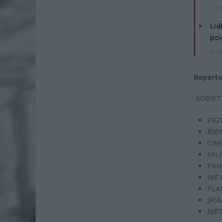
7 si
Lid
po
4 si
Repertu
KOBIETY
PRZE
RIWI
CINE
MILI
PAN 
NIE 
PLAN
JASM
NIET