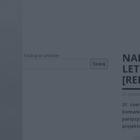
NA
Szukaj w serwisie
Szukaj
LET
[RE
25 czerwc
21 cze
Domani
partyc
projekt