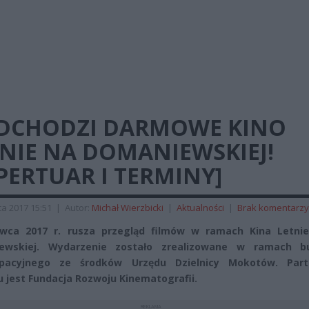
DCHODZI DARMOWE KINO
NIE NA DOMANIEWSKIEJ!
PERTUAR I TERMINY]
a 2017 15:51
|
Autor:
Michał Wierzbicki
|
Aktualności
|
Brak komentarzy
rwca 2017 r. rusza przegląd filmów w ramach Kina Letni
ewskiej. Wydarzenie zostało zrealizowane w ramach b
ypacyjnego ze środków Urzędu Dzielnicy Mokotów. Par
u jest Fundacja Rozwoju Kinematografii.
REKLAMA