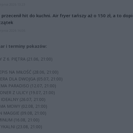
erpnia 2026 13:23
l przecenił hit do kuchni. Air fryer tańszy aż o 150 zł, a to dop
czątek
erpnia 2026 16:06
ar i terminy pokazów:
 Z 6. PIĘTRA (21.06, 21:00)
PIS NA MIŁOŚĆ (28.06, 21:00)
ERA DLA DWOJGA (05.07, 21:00)
MA PARADISO (12.07, 21:00)
ONER Z ULICY (19.07, 21:00)
IDEALNY (26.07, 21:00)
MA MOWY (02.08, 21:00)
 MAGGIE (09.08, 21:00)
INUM (16.08, 21:00)
YKALNI (23.08, 21:00)