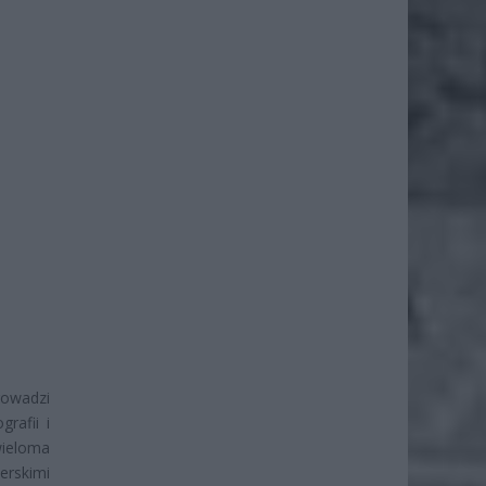
rowadzi
rafii i
wieloma
rskimi