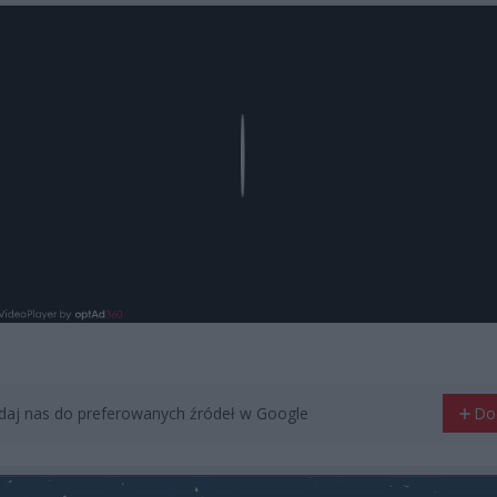
Play
aj nas do preferowanych źródeł w Google
Do