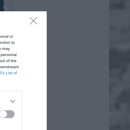
sonal or
ection to
ou may
 personal
out of the
 downstream
B’s List of
, które
ą środę
rpnia.
ulicami