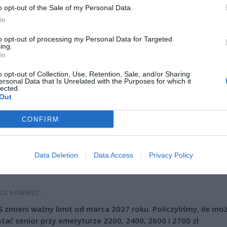
i Bryły. Wstęp na wszystkie projekcje jest bezpłatny.
o opt-out of the Sale of my Personal Data.
In
to opt-out of processing my Personal Data for Targeted
ing.
In
o opt-out of Collection, Use, Retention, Sale, and/or Sharing
ersonal Data that Is Unrelated with the Purposes for which it
lected.
ad
Out
CONFIRM
Data Deletion
Data Access
Privacy Policy
CZ RÓWNIEŻ:
 zmieni ważny limit od marca 2027 roku. Policzyliśmy, ile mo
tać senior przy emeryturze 2200, 2400, 2600 i 2700 zł