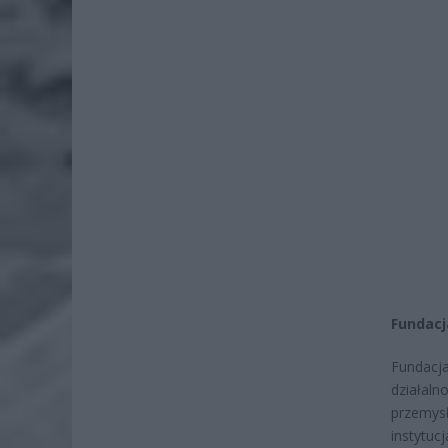
Fundacj
Fundacj
działaln
przemys
instytu