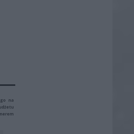
ego na
udżetu
tnerem