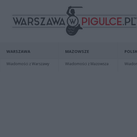
WARSZAWA
MAZOWSZE
POLSK
Wiadomości z Warszawy
Wiadomości z Mazowsza
Wiadomo