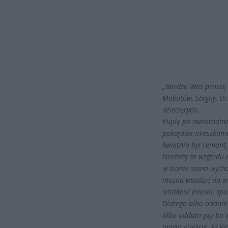
„Bardzo Was proszę 
Mokotów, Stegny, Urs
dziecięcych.
Kupię po ewentualne
pokojowe mieszkanie
kwietniu był remont,
Niestety ze wzgledu 
w stanie sama wychod
mozna wsadzić do wóz
wiotkość mięśni, spa
Dlatego albo oddam 
Albo oddam psy bo w
innym mieście. W Wa