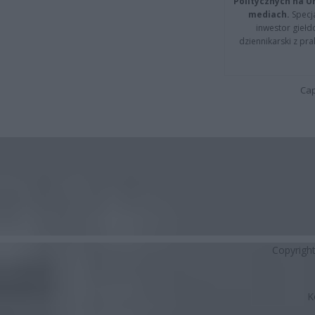
Politycznych na 
mediach.
Specja
inwestor giełd
dziennikarski z pr
Cap
Copyrigh
K