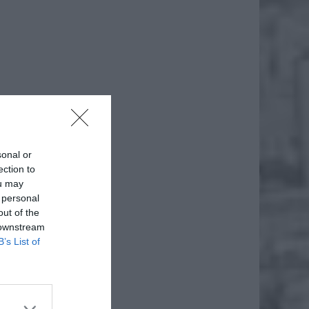
daj
sonal or
ection to
ou may
 personal
out of the
 downstream
B’s List of