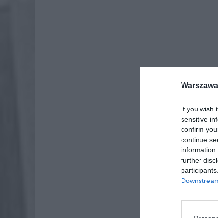
Warszawa 
Dod
If you wish 
sensitive in
confirm you
continue se
information 
further disc
participants
Downstream 