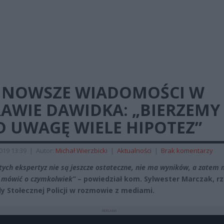
JNOWSZE WIADOMOŚCI W
RAWIE DAWIDKA: „BIERZEMY
D UWAGĘ WIELE HIPOTEZ”
2019 13:39
|
Autor:
Michał Wierzbicki
|
Aktualności
|
Brak komentarzy
tych ekspertyz nie są jeszcze ostateczne, nie ma wyników, a zatem 
mówić o czymkolwiek”
– powiedział kom. Sylwester Marczak, r
 Stołecznej Policji w rozmowie z mediami.
REKLAMA