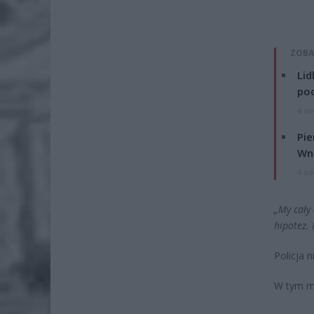
ZOBA
Lid
po
4 si
Pie
Wni
4 si
„My cały
hipotez.
Policja 
W tym mo