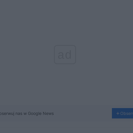
ad
bserwuj nas w Google News
Obser