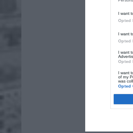
Persona
I want t
Opted 
I want t
Opted 
I want 
Advertis
Opted 
I want t
of my P
was col
Opted 