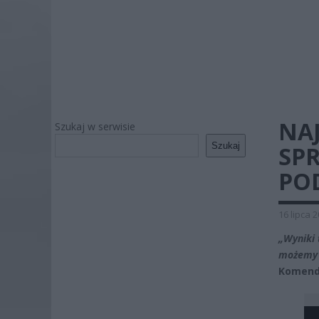
NA
Szukaj w serwisie
Szukaj
SP
PO
16 lipca 
„Wyniki 
możemy 
Komendy