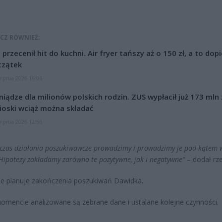
CZ RÓWNIEŻ:
l przecenił hit do kuchni. Air fryer tańszy aż o 150 zł, a to dop
czątek
erpnia 2026 16:06
niądze dla milionów polskich rodzin. ZUS wypłacił już 173 mln z
oski wciąż można składać
erpnia 2026 12:56
 czas działania poszukiwawcze prowadzimy i prowadzimy je pod kątem 
 Hipotezy zakładamy zarówno te pozytywne, jak i negatywne”
– dodał rze
nie planuje zakończenia poszukiwań Dawidka.
mencie analizowane są zebrane dane i ustalane kolejne czynności.