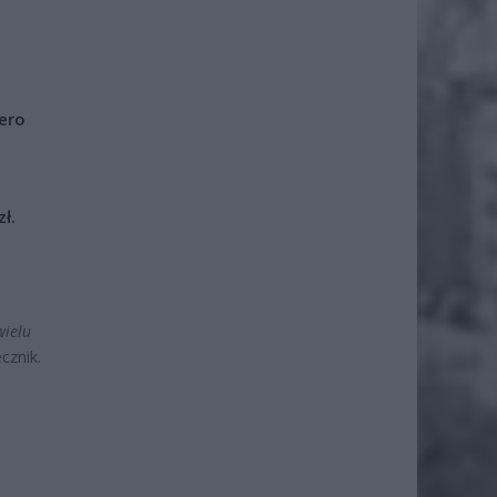
iero
ł.
wielu
cznik.