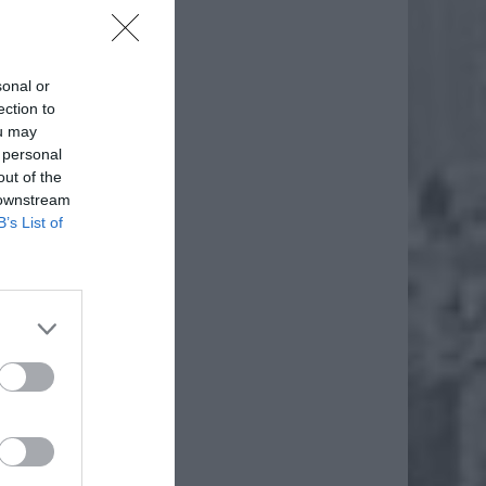
sonal or
ection to
ou may
 personal
out of the
 downstream
B’s List of