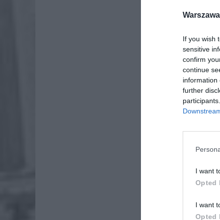
Warszawa 
If you wish 
sensitive in
confirm you
continue se
information 
further disc
participants
Downstream 
Persona
I want t
Opted 
I want t
Opted 