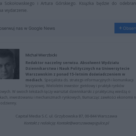
wa Sokołowskiego i Artura Górskiego. Książka będzie do odebran
na wydarzenie.
bserwuj nas w Google News
Obser
Michał Wierzbicki
Redaktor naczelny serwisu. Absolwent Wydziału
Dziennikarstwa i Nauk Politycznych na Uniwersytecie
Warszawskim z ponad 15-letnim doświadczeniem w
mediach.
Specjalista ds. strategii informacyjnych i komunikacji
kryzysowej. Wieloletni inwestor giełdowy i praktyk rynków
owych. W swoich tekstach łączy warsztat dziennikarski z praktyczną wiedzą o
kach, inwestowaniu i mechanizmach rynkowych, tłumacząc zawiłości ekonomii 
codzienny.
Capital Media S.C. ul. Grzybowska 87, 00-844 Warszawa
Kontakt z redakcją: Kontakt@warszawawpigulce.pl