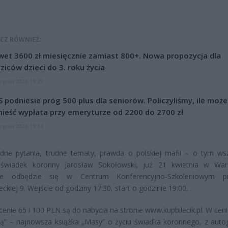
CZ RÓWNIEŻ:
et 3600 zł miesięcznie zamiast 800+. Nowa propozycja dla
ziców dzieci do 3. roku życia
erpnia 2026 19:29
 podniesie próg 500 plus dla seniorów. Policzyliśmy, ile może
ieść wypłata przy emeryturze od 2200 do 2700 zł
erpnia 2026 19:14
dne pytania, trudne tematy, prawda o polskiej mafii – o tym ws
świadek koronny Jarosław Sokołowski, już 21 kwietnia w War
ie odbędzie się w Centrum Konferencyjno-Szkoleniowym pr
ckiej 9. Wejście od godziny 17:30, start o godzinie 19:00, .
 cenie 65 i 100 PLN są do nabycia na stronie www.kupbilecik.pl. W ceni
ką” – najnowsza książka „Masy” o życiu świadka koronnego, z auto