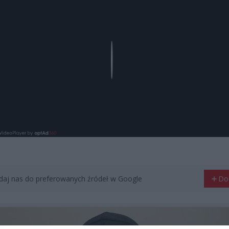
Play
aj nas do preferowanych źródeł w Google
Do