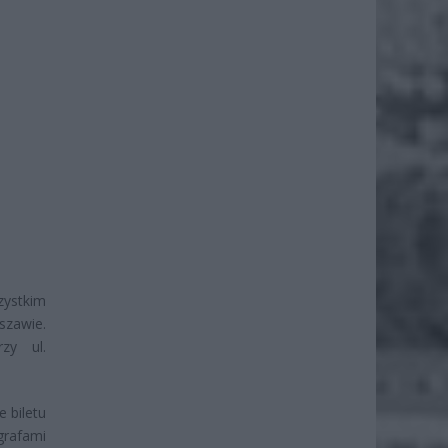
zystkim
szawie.
zy ul.
e biletu
grafami