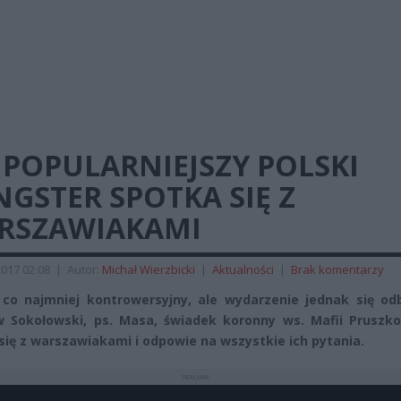
JPOPULARNIEJSZY POLSKI
GSTER SPOTKA SIĘ Z
RSZAWIAKAMI
017 02:08
|
Autor:
Michał Wierzbicki
|
Aktualności
|
Brak komentarzy
co najmniej kontrowersyjny, ale wydarzenie jednak się odb
w Sokołowski, ps. Masa, świadek koronny ws. Mafii Pruszko
się z warszawiakami i odpowie na wszystkie ich pytania.
REKLAMA