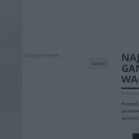
NA
Szukaj w serwisie
Szukaj
GAN
WA
8 marca 2
Pomysł 
Jarosła
spotka 