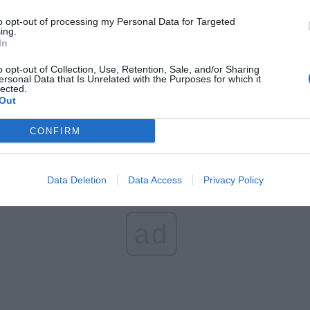
Fot. Jarosław Sokołowski / Facebook
to opt-out of processing my Personal Data for Targeted
ing.
In
e w Polsce spotkanie z Jarosławem Sokołowskim ps. „Masa” –
rem, najbardziej znanym świadkiem koronnym. Wywiad na żywo –
o opt-out of Collection, Use, Retention, Sale, and/or Sharing
, na które odpowie Masa, to nie lada gratka dla fanów Jar
ersonal Data that Is Unrelated with the Purposes for which it
lected.
kiego. W spotkaniu udział weźmie także współautor książek z cykl
Out
r Górski.
CONFIRM
Data Deletion
Data Access
Privacy Policy
ad