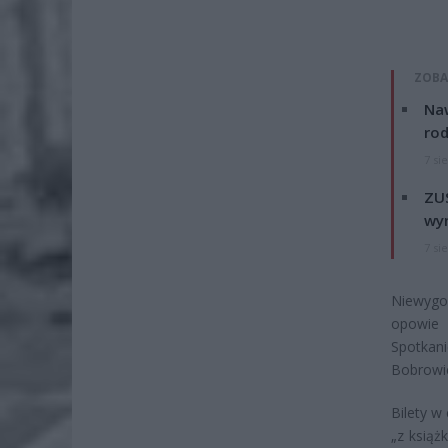
ZOBA
Naw
rod
7 si
ZUS
wyn
7 si
Niewygo
opowie 
Spotkan
Bobrowie
Bilety w
„z książ