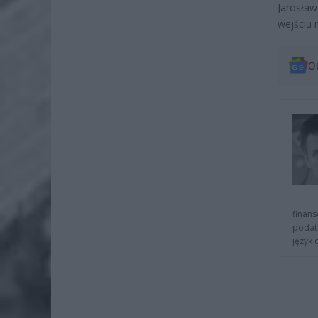
Jarosła
wejściu 
O
finans
podat
język 