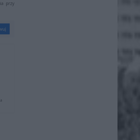
ia przy
wuj
na