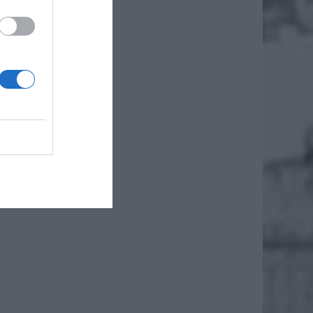
 byłym
 trudne
osława
u „Masa