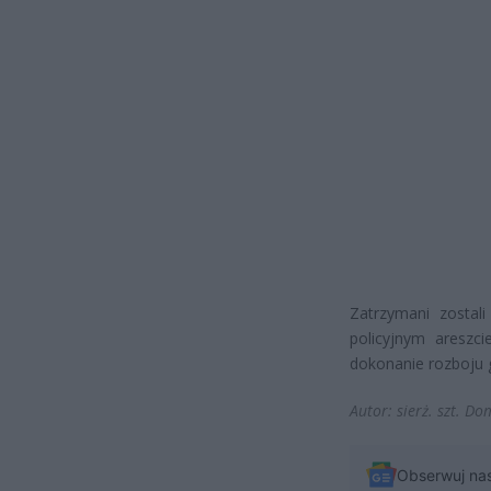
Zatrzymani zostal
policyjnym areszci
dokonanie rozboju g
Autor: sierż. szt. D
Obserwuj na