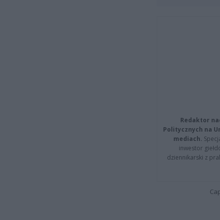
Redaktor na
Politycznych na 
mediach.
Specja
inwestor giełd
dziennikarski z pr
Cap