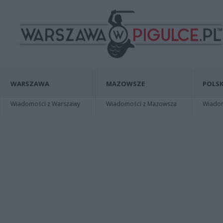
WARSZAWA
MAZOWSZE
POLSK
Wiadomości z Warszawy
Wiadomości z Mazowsza
Wiadomo