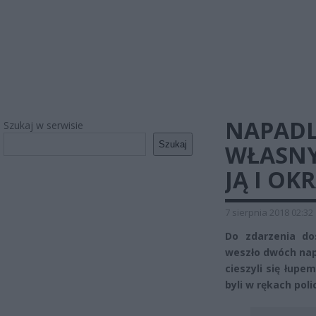
NAPADLI
Szukaj w serwisie
Szukaj
WŁASNY
JĄ I OK
7 sierpnia 2018 02:32
Do zdarzenia do
weszło dwóch napa
cieszyli się łupem
byli w rękach poli