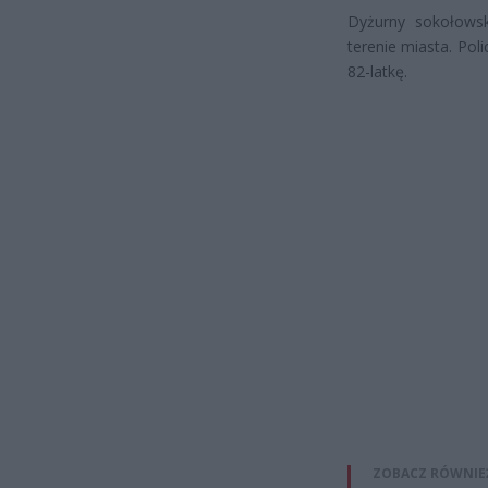
Dyżurny sokołowsk
terenie miasta. Pol
82-latkę.
ZOBACZ RÓWNIE