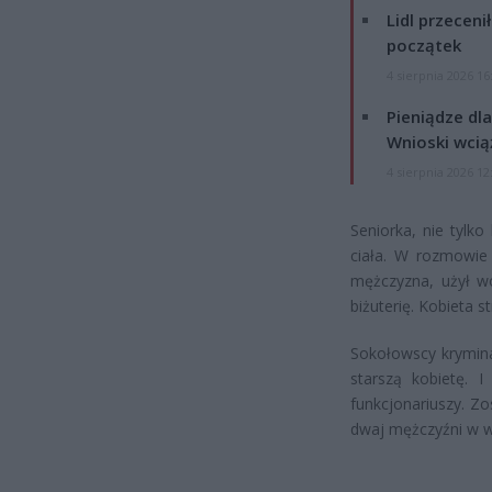
Lidl przeceni
początek
4 sierpnia 2026 16
Pieniądze dla
Wnioski wcią
4 sierpnia 2026 12
Seniorka, nie tylko
ciała. W rozmowie 
mężczyzna, użył wob
biżuterię. Kobieta s
Sokołowscy kryminal
starszą kobietę. I
funkcjonariuszy. Zo
dwaj mężczyźni w wie