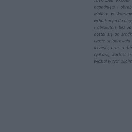
„UWAGA!!! PROŚBA 
napadnięto i obrab
Moliera w Warszawi
wchodzącym do niego
i absolutnie bez ża
dostał się do środ
czasie
splądrowała m
leczenie, oraz rodz
rynkową, wartość se
widział w tych okoli