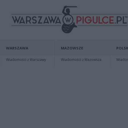
WARSZAWA
MAZOWSZE
POLSK
Wiadomości z Warszawy
Wiadomości z Mazowsza
Wiadomo