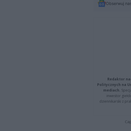
Obserwuj na
Redaktor na
Politycznych na 
mediach.
Specja
inwestor giełd
dziennikarski z pr
Cap