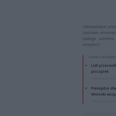
Udostępniajcie pros
częściowo utracony
żadnego sumienia,
emerytury”
.
ZOBACZ RÓWNIE
Lidl przeceni
początek
4 sierpnia 2026 16
Pieniądze dla
Wnioski wcią
4 sierpnia 2026 12