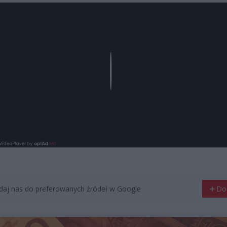
Play
aj nas do preferowanych źródeł w Google
Do