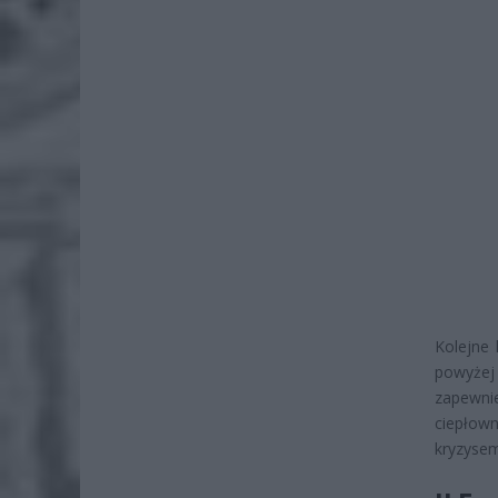
Kolejne 
powyżej
zapewnie
ciepłow
kryzyse