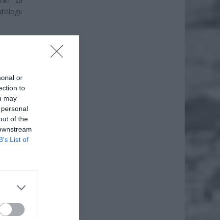
nki za
dialogu
sonal or
ection to
ou may
 personal
out of the
 downstream
B’s List of