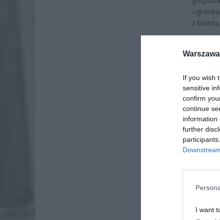
gospoda
ogrzewan
z branżą
Warszawa 
If you wish 
sensitive in
confirm you
continue se
information 
further disc
participants
Downstream 
Persona
ZOBA
I want t
Naw