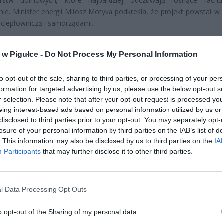
rstw domowych, które najbardziej odczuwają rosnące rachu
ie. Minister energii Miłosz Motyka podkreśla, że projekt powstał w 
 ciepłowniczą i samorządami.
w Pigułce -
Do Not Process My Personal Information
to opt-out of the sale, sharing to third parties, or processing of your per
formation for targeted advertising by us, please use the below opt-out s
r selection. Please note that after your opt-out request is processed y
ad
eing interest-based ads based on personal information utilized by us or
disclosed to third parties prior to your opt-out. You may separately opt-
losure of your personal information by third parties on the IAB’s list of
. This information may also be disclosed by us to third parties on the
IA
Participants
that may further disclose it to other third parties.
l Data Processing Opt Outs
CZ RÓWNIEŻ:
o opt-out of the Sharing of my personal data.
et 3600 zł miesięcznie zamiast 800+. Nowa propozycja dla