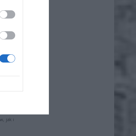
?
hodach,
spełnić
e:
272,69
 wynosi
tanie z
, jak i