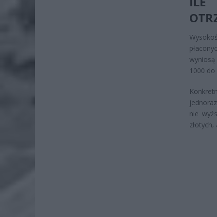
ILE
OTR
Wysokoś
płacony
wyniosą 
1000 do 
Konkret
jednoraz
nie wyżs
złotych,