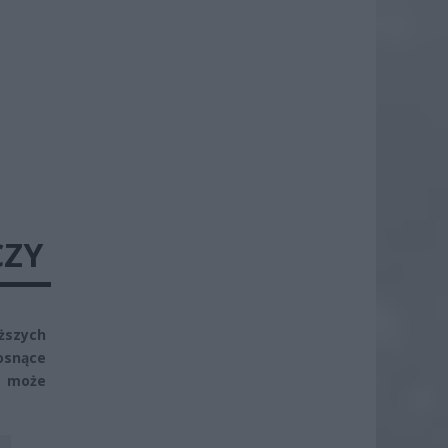
CZY
ższych
osnące
o może