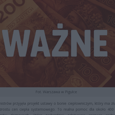
Fot. Warszawa w Pigułce
istrów przyjęła projekt ustawy o bonie ciepłowniczym, który ma zł
wzrostu cen ciepła systemowego. To realna pomoc dla około 400 