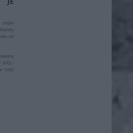
 JE
 ciepła
dopłaty
iału od
znawany
zł/GJ i
ie 1000