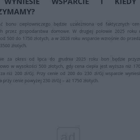
 WYNIESIE WSPARCIE I KIEDY
ZYMAMY?
ć bonu ciepłowniczego będzie uzależniona od faktycznych cen
ch przez gospodarstwa domowe. W drugiej połowie 2025 roku 
od 500 do 1750 złotych, a w 2026 roku wsparcie wzrośnie do przedz
3500 złotych.
nie za okres od lipca do grudnia 2025 roku bon będzie przy
owo w wysokości 500 złotych, gdy cena ciepła jest wyższa niż 170 
za niż 200 zł/GJ. Przy cenie od 200 do 230 zł/GJ wsparcie wynies
 a przy cenie powyżej 230 zł/GJ – aż 1750 złotych.
ad