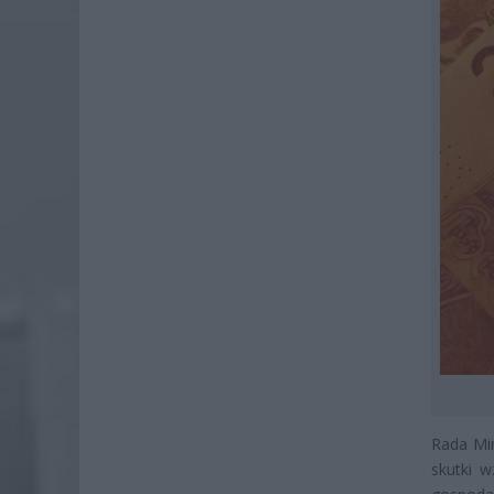
Rada Min
skutki 