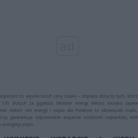
ad
kryterium to wysoki koszt ceny ciepła – dopłata dotyczy tych, którz
 170 złotych za gigadżul. Minister energii Miłosz Motyka zapew
nie niskich cen energii i ciepła dla Polaków to obowiązek rządu
niczy gwarantuje odpowiednie wsparcie rodzinom najbardziej dot
m energetycznym.