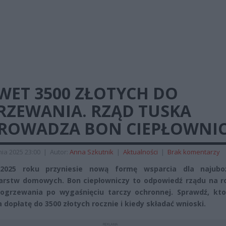
WET 3500 ZŁOTYCH DO
RZEWANIA. RZĄD TUSKA
ROWADZA BON CIEPŁOWNI
ia 2025 23:00
|
Autor:
Anna Szkutnik
|
Aktualności
|
Brak komentarzy
 2025 roku przyniesie nową formę wsparcia dla najubo
rstw domowych. Bon ciepłowniczy to odpowiedź rządu na r
ogrzewania po wygaśnięciu tarczy ochronnej. Sprawdź, kt
a dopłatę do 3500 złotych rocznie i kiedy składać wnioski.
REKLAMA