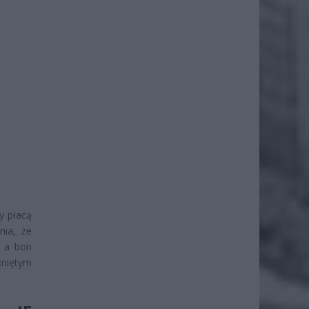
y płacą
nia, że
, a bon
kniętym