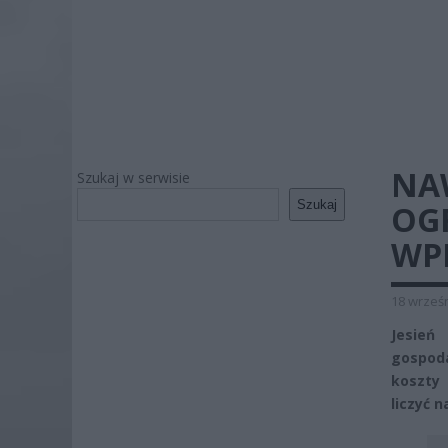
NA
Szukaj w serwisie
Szukaj
OG
WP
18 wrześn
Jesień
gospoda
koszty 
liczyć n