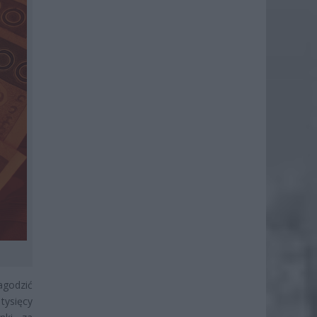
agodzić
tysięcy